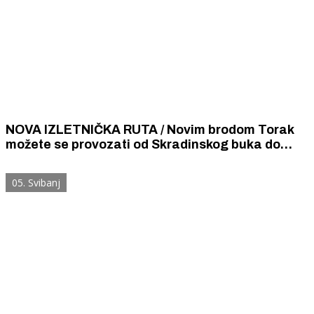
NOVA IZLETNIČKA RUTA / Novim brodom Torak
možete se provozati od Skradinskog buka do
Čikole uključujući i posjet izvoru Torak
05. Svibanj