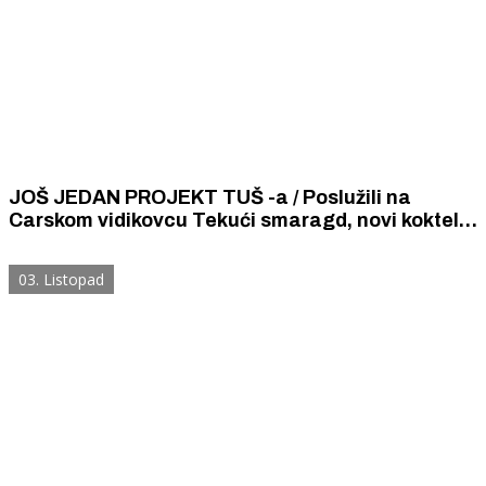
JOŠ JEDAN PROJEKT TUŠ -a / Poslužili na
Carskom vidikovcu Tekući smaragd, novi koktel
temeljen na bosiljku i šibenskoj travarici
03. Listopad