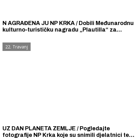
N AGRAĐENA JU NP KRKA / Dobili Međunarodnu
kulturno-turističku nagradu „Plautilla“ za
kvalitetu i inovativnost u upravljanju povijesnim
gradovima, konkretno za Burnum
22. Travanj
UZ DAN PLANETA ZEMLJE / Pogledajte
fotografije NP Krka koje su snimili djelatnici te