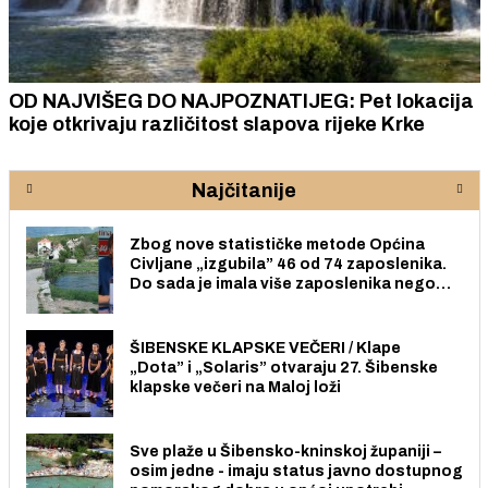
OD NAJVIŠEG DO NAJPOZNATIJEG: Pet lokacija
koje otkrivaju različitost slapova rijeke Krke
Najčitanije
Zbog nove statističke metode Općina
Civljane „izgubila” 46 od 74 zaposlenika.
Do sada je imala više zaposlenika nego
radno sposobnih osoba među svojih 170
stanovnika.
ŠIBENSKE KLAPSKE VEČERI / Klape
„Dota” i „Solaris” otvaraju 27. Šibenske
klapske večeri na Maloj loži
Sve plaže u Šibensko-kninskoj županiji –
osim jedne - imaju status javno dostupnog