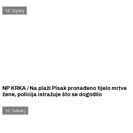
Lozovčani prosvjeduju,Petrina ih podržava, a što
kažu u JU NP Krka?
10. Srpanj
NP KRKA / Na plaži Pisak pronađeno tijelo mrtve
žene, policija istražuje što se dogodilo
10. Svibanj