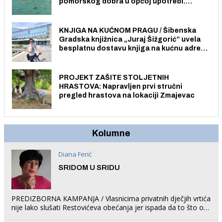
pomorskog dobra u općoj upotrebi.
Pristup je slobodan i besplatan za sve
građane i posjetitelje.
KNJIGA NA KUĆNOM PRAGU / Šibenska
Gradska knjižnica „Juraj Šižgorić” uvela
besplatnu dostavu knjiga na kućnu adresu
električnim biciklom.
PROJEKT ZAŠITE STOLJETNIH
HRASTOVA: Napravljen prvi stručni
pregled hrastova na lokaciji Zmajevac
Kolumne
Diana Ferić
SRIDOM U SRIDU
PREDIZBORNA KAMPANJA / Vlasnicima privatnih dječjih vrtića
nije lako slušati Restovićeva obećanja jer ispada da to što oni
rade u Šibeniku ne postoji