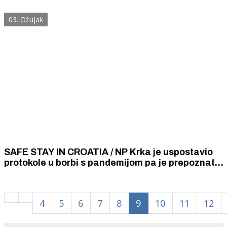
javne ustanove i postavili na virtualnu izložbu
03. Ožujak
SAFE STAY IN CROATIA / NP Krka je uspostavio
protokole u borbi s pandemijom pa je prepoznat
kao sigurna destinacija
4
5
6
7
8
9
10
11
12