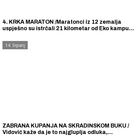
4. KRKA MARATON /Maratonci iz 12 zemalja
uspješno su istrčali 21 kilometar od Eko kampusa
„Krka“ u Puljanima do amfiteatra Burnum
14. Srpanj
ZABRANA KUPANJA NA SKRADINSKOM BUKU /
Vidović kaže da je to najgluplja odluka,