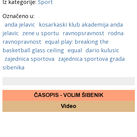
Iz kategorije:
Sport
Označeno u:
anda jelavic
kosarkaski klub akademija anda
jelavic
zene u sportu
ravnopsravnost
rodna
ravnopravnost
equal play: breaking the
basketball glass ceiling
equal
dario kulusic
zajednica sportova
zajednica sportova grada
sibenika
ČASOPIS - VOLIM ŠIBENIK
Video