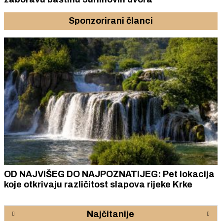
Sponzorirani članci
OD NAJVIŠEG DO NAJPOZNATIJEG: Pet lokacija
koje otkrivaju različitost slapova rijeke Krke
Najčitanije