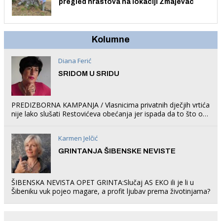
pregled hrastova na lokaciji Zmajevac
Kolumne
Diana Ferić
SRIDOM U SRIDU
PREDIZBORNA KAMPANJA / Vlasnicima privatnih dječjih vrtića
nije lako slušati Restovićeva obećanja jer ispada da to što oni
rade u Šibeniku ne postoji
Karmen Jelčić
GRINTANJA ŠIBENSKE NEVISTE
ŠIBENSKA NEVISTA OPET GRINTA:Slučaj AS EKO ili je li u
Šibeniku vuk pojeo magare, a profit ljubav prema životinjama?