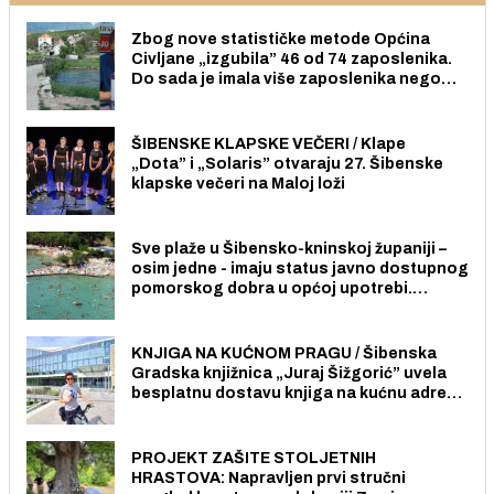
Zbog nove statističke metode Općina
Civljane „izgubila” 46 od 74 zaposlenika.
Do sada je imala više zaposlenika nego
radno sposobnih osoba među svojih 170
stanovnika.
ŠIBENSKE KLAPSKE VEČERI / Klape
„Dota” i „Solaris” otvaraju 27. Šibenske
klapske večeri na Maloj loži
Sve plaže u Šibensko-kninskoj županiji –
osim jedne - imaju status javno dostupnog
pomorskog dobra u općoj upotrebi.
Pristup je slobodan i besplatan za sve
građane i posjetitelje.
KNJIGA NA KUĆNOM PRAGU / Šibenska
Gradska knjižnica „Juraj Šižgorić” uvela
besplatnu dostavu knjiga na kućnu adresu
električnim biciklom.
PROJEKT ZAŠITE STOLJETNIH
HRASTOVA: Napravljen prvi stručni