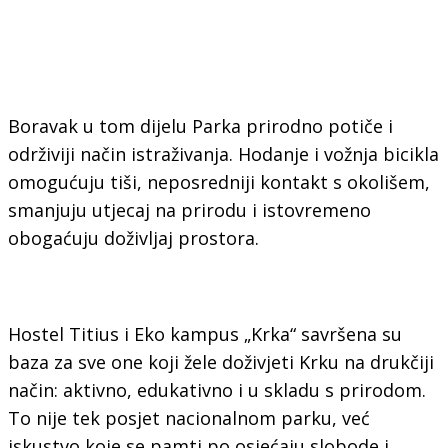
Boravak u tom dijelu Parka prirodno potiče i
održiviji način istraživanja. Hodanje i vožnja bicikla
omogućuju tiši, neposredniji kontakt s okolišem,
smanjuju utjecaj na prirodu i istovremeno
obogaćuju doživljaj prostora.
Hostel Titius i Eko kampus „Krka“ savršena su
baza za sve one koji žele doživjeti Krku na drukčiji
način: aktivno, edukativno i u skladu s prirodom.
To nije tek posjet nacionalnom parku, već
iskustvo koje se pamti po osjećaju slobode i