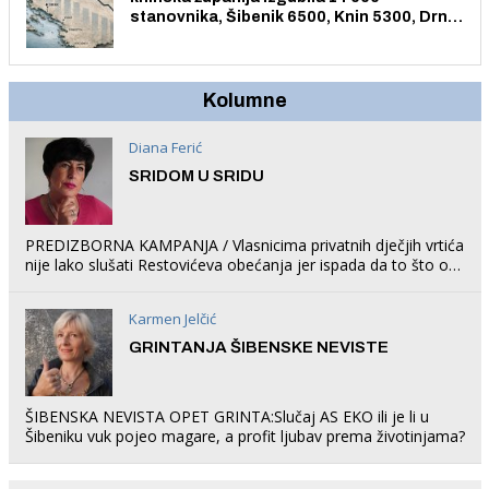
stanovnika, Šibenik 6500, Knin 5300, Drniš
1758, Skradin 625, Vodice 275...
Kolumne
Diana Ferić
SRIDOM U SRIDU
PREDIZBORNA KAMPANJA / Vlasnicima privatnih dječjih vrtića
nije lako slušati Restovićeva obećanja jer ispada da to što oni
rade u Šibeniku ne postoji
Karmen Jelčić
GRINTANJA ŠIBENSKE NEVISTE
ŠIBENSKA NEVISTA OPET GRINTA:Slučaj AS EKO ili je li u
Šibeniku vuk pojeo magare, a profit ljubav prema životinjama?