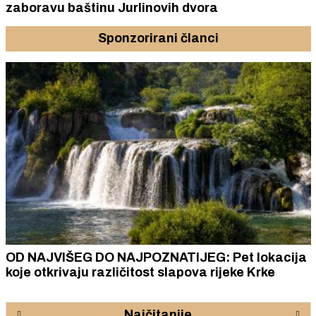
zaboravu baštinu Jurlinovih dvora
Sponzorirani članci
OD NAJVIŠEG DO NAJPOZNATIJEG: Pet lokacija
koje otkrivaju različitost slapova rijeke Krke
Najčitanije