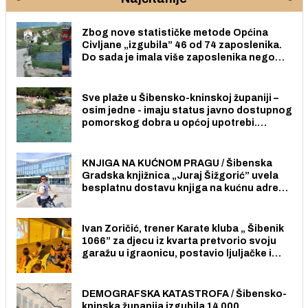
Zbog nove statističke metode Općina
Civljane „izgubila” 46 od 74 zaposlenika.
Do sada je imala više zaposlenika nego
radno sposobnih osoba među svojih 170
stanovnika.
Sve plaže u Šibensko-kninskoj županiji –
osim jedne - imaju status javno dostupnog
pomorskog dobra u općoj upotrebi.
Pristup je slobodan i besplatan za sve
građane i posjetitelje.
KNJIGA NA KUĆNOM PRAGU / Šibenska
Gradska knjižnica „Juraj Šižgorić” uvela
besplatnu dostavu knjiga na kućnu adresu
električnim biciklom.
Ivan Zoričić, trener Karate kluba „ Šibenik
1066” za djecu iz kvarta pretvorio svoju
garažu u igraonicu, postavio ljuljačke i
trampolin i organizirao dječje ljetno kino.
DEMOGRAFSKA KATASTROFA / Šibensko-
kninska županija izgubila 14 000