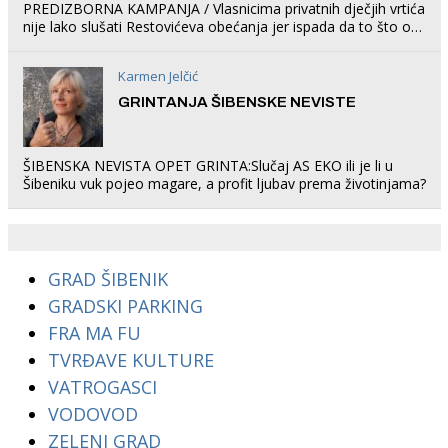
PREDIZBORNA KAMPANJA / Vlasnicima privatnih dječjih vrtića
nije lako slušati Restovićeva obećanja jer ispada da to što oni
rade u Šibeniku ne postoji
Karmen Jelčić
GRINTANJA ŠIBENSKE NEVISTE
ŠIBENSKA NEVISTA OPET GRINTA:Slučaj AS EKO ili je li u
Šibeniku vuk pojeo magare, a profit ljubav prema životinjama?
GRAD ŠIBENIK
GRADSKI PARKING
FRA MA FU
TVRĐAVE KULTURE
VATROGASCI
VODOVOD
ZELENI GRAD