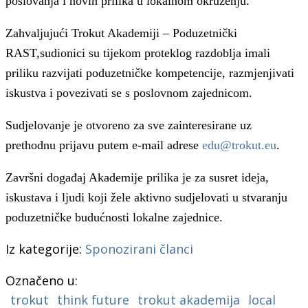
poslovanja i novih prilika u lokalnom okruženju.
Zahvaljujući Trokut Akademij
i
– Poduzetnički
RAST,sudionici
su
tijekom proteklog razdoblja imali
priliku razvijati poduzetničke kompetencije, razmjenjivati
iskustva i povezivati se s poslovnom zajednicom.
Sudjelovanje je otvoreno za sve zainteresirane uz
prethodnu prijavu putem e-mail adrese
edu@trokut.eu
.
Završni događaj Akademije prilika je za susret ideja,
iskustava i ljudi koji žele aktivno sudjelovati u stvaranju
poduzetničke budućnosti lokalne zajednice.
Iz kategorije:
Sponozirani članci
Označeno u:
trokut
think future
trokut akademija
local