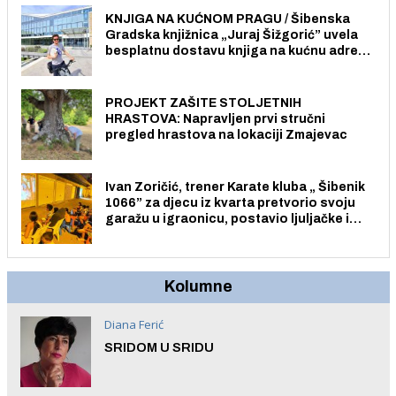
KNJIGA NA KUĆNOM PRAGU / Šibenska
Gradska knjižnica „Juraj Šižgorić” uvela
besplatnu dostavu knjiga na kućnu adresu
električnim biciklom.
PROJEKT ZAŠITE STOLJETNIH
HRASTOVA: Napravljen prvi stručni
pregled hrastova na lokaciji Zmajevac
Ivan Zoričić, trener Karate kluba „ Šibenik
1066” za djecu iz kvarta pretvorio svoju
garažu u igraonicu, postavio ljuljačke i
trampolin i organizirao dječje ljetno kino.
Kolumne
Diana Ferić
SRIDOM U SRIDU