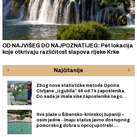
OD NAJVIŠEG DO NAJPOZNATIJEG: Pet lokacija
koje otkrivaju različitost slapova rijeke Krke
Najčitanije
Zbog nove statističke metode Općina
Civljane „izgubila” 46 od 74 zaposlenika.
Do sada je imala više zaposlenika nego
radno sposobnih osoba među svojih 170
stanovnika.
Sve plaže u Šibensko-kninskoj županiji –
osim jedne - imaju status javno dostupnog
pomorskog dobra u općoj upotrebi.
Pristup je slobodan i besplatan za sve
građane i posjetitelje.