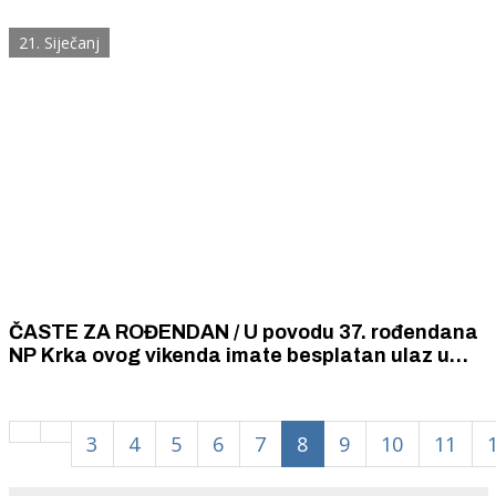
Šibenčani
21. Siječanj
ČASTE ZA ROĐENDAN / U povodu 37. rođendana
NP Krka ovog vikenda imate besplatan ulaz u
njega
3
4
5
6
7
8
9
10
11