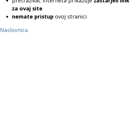
pretraživač interneta prikazuje
zastarjeli link
za ovaj site
nemate pristup
ovoj stranici
Naslovnica