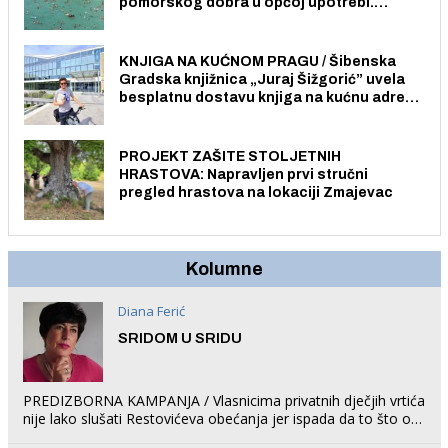
pomorskog dobra u općoj upotrebi.
Pristup je slobodan i besplatan za sve
građane i posjetitelje.
KNJIGA NA KUĆNOM PRAGU / Šibenska
Gradska knjižnica „Juraj Šižgorić” uvela
besplatnu dostavu knjiga na kućnu adresu
električnim biciklom.
PROJEKT ZAŠITE STOLJETNIH
HRASTOVA: Napravljen prvi stručni
pregled hrastova na lokaciji Zmajevac
Kolumne
Diana Ferić
SRIDOM U SRIDU
PREDIZBORNA KAMPANJA / Vlasnicima privatnih dječjih vrtića
nije lako slušati Restovićeva obećanja jer ispada da to što oni
rade u Šibeniku ne postoji