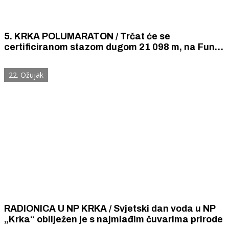
5. KRKA POLUMARATON / Trčat će se
certificiranom stazom dugom 21 098 m, na Fun
Run utrci stazom od 5,6 km
22. Ožujak
RADIONICA U NP KRKA / Svjetski dan voda u NP
„Krka“ obilježen je s najmlađim čuvarima prirode