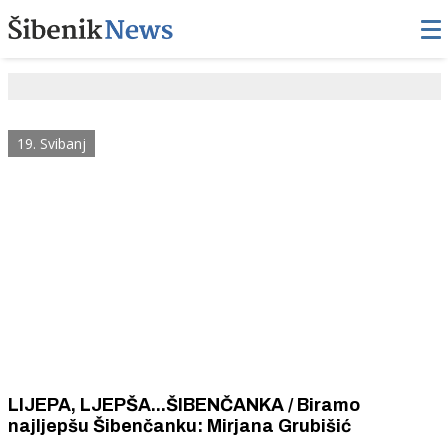
19. Svibanj
LIJEPA, LJEPŠA...ŠIBENČANKA / Biramo
najljepšu Šibenčanku: Mirjana Grubišić