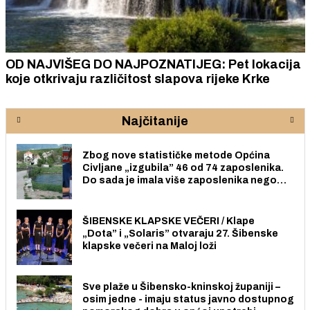
OD NAJVIŠEG DO NAJPOZNATIJEG: Pet lokacija
koje otkrivaju različitost slapova rijeke Krke
Najčitanije
Zbog nove statističke metode Općina
Civljane „izgubila” 46 od 74 zaposlenika.
Do sada je imala više zaposlenika nego
radno sposobnih osoba među svojih 170
stanovnika.
ŠIBENSKE KLAPSKE VEČERI / Klape
„Dota” i „Solaris” otvaraju 27. Šibenske
klapske večeri na Maloj loži
Sve plaže u Šibensko-kninskoj županiji –
osim jedne - imaju status javno dostupnog