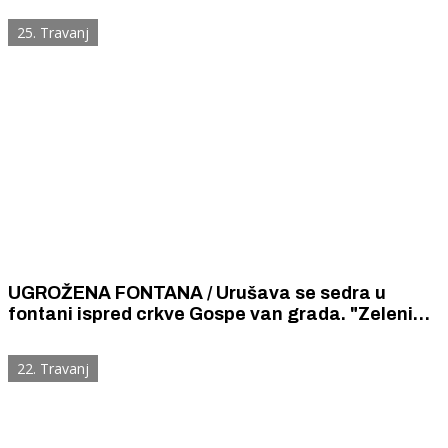
25. Travanj
UGROŽENA FONTANA / Urušava se sedra u
fontani ispred crkve Gospe van grada. "Zeleni
grad Šibenik" poduzima žurne mjere.
22. Travanj