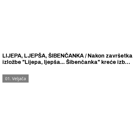
LIJEPA, LJEPŠA, ŠIBENČANKA / Nakon završetka
izložbe "Lijepa, ljepša... Šibenčanka" kreće izbor
najljepše Šibenčanke stoljeća
01. Veljača