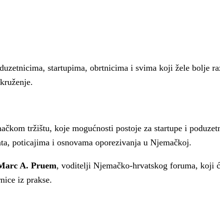
a
uzetnicima, startupima, obrtnicima i svima koji žele bolje ra
kruženje.
čkom tržištu, koje mogućnosti postoje za startupe i poduzetn
kata, poticajima i osnovama oporezivanja u Njemačkoj.
Marc A. Pruem
, voditelji Njemačko-hrvatskog foruma, koji će
nice iz prakse.