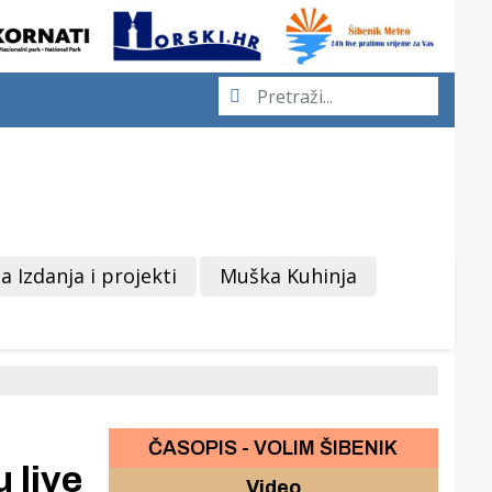
a Izdanja i projekti
Muška Kuhinja
ČASOPIS - VOLIM ŠIBENIK
 live
Video