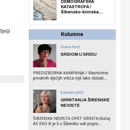
ljuljačke i trampolin i
DEMOGRAFSKA
organizirao dječje
KATASTROFA /
ljetno kino.
Šibensko-kninska
županija izgubila 14 000
stanovnika, Šibenik
6500, Knin 5300, Drniš
jniji
1758, Skradin 625,
Kolumne
Vodice 275...
Diana Ferić
SRIDOM U SRIDU
PREDIZBORNA KAMPANJA / Vlasnicima
privatnih dječjih vrtića nije lako slušati
Restovićeva obećanja jer ispada da to
što oni rade u Šibeniku ne postoji
Karmen Jelčić
GRINTANJA ŠIBENSKE
NEVISTE
ŠIBENSKA NEVISTA OPET GRINTA:Slučaj
AS EKO ili je li u Šibeniku vuk pojeo
magare, a profit ljubav prema