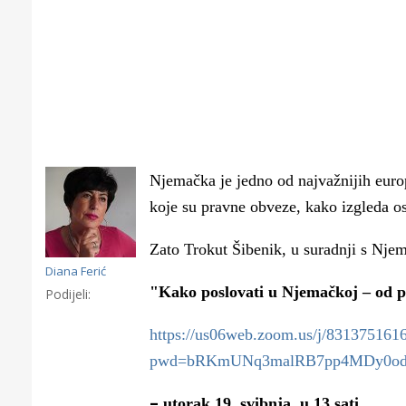
Njemačka je jedno od najvažnijih europs
koje su pravne obveze, kako izgleda osn
Zato Trokut Šibenik, u suradnji s Nje
Diana Ferić
"Kako poslovati u Njemačkoj – od pr
Podijeli:
https://us06web.zoom.us/j/831375161
Gornji tok
pwd=bRKmUNq3malRB7pp4MDy0od
Otkrijte h
edukativnom kampusu 
–
utorak,
19. svibnja, u 13 sati