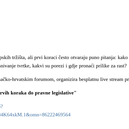
kih tržišta, ali prvi koraci često otvaraju puno pitanja: kako
ivanje tvrtke, kakvi su porezi i gdje pronaći prilike za rast?
mačko-hrvatskim forumom, organizira besplatnu live stream pr
vih koraka do pravne legislative"
6?
 Krke iz prve ruke -
Šibenik spreman za dol
4K64xkM.1&omn=86222469564
ostel Titius u
električnih autobusa: i
NP Krka u
12 punionica na kolodvo