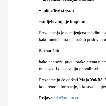
Puljanim
–
online/live stream
–
sudjelovanje je besplatno
Prezentacija je namijenjena mladim pod
kako funkcionira njemačko poslovno o
Saznat ćeš:
kako napraviti prve korake prema njema
treba znati o osnivanju pravnih subje
Prezentaciju će održati
Maja Vukšić
i
konkretne informacije, iskustva i smjer
Prijave:
edu@trokut.eu