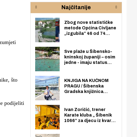
rijeke Krke
sud
Najčitanije
pod
zaj
Zbog nove statističke
metode Općina Civljane
„izgubila” 46 od 74
zaposlenika. Do sada je
zumjeti
imala više zaposlenika
nego radno sposobnih
Sve plaže u Šibensko-
osoba među svojih 170
kninskoj županiji – osim
stanovnika.
jedne - imaju status
javno dostupnog
pomorskog dobra u
ike, što
općoj upotrebi. Pristup
KNJIGA NA KUĆNOM
je slobodan i besplatan
PRAGU / Šibenska
za sve građane i
Gradska knjižnica
posjetitelje.
„Juraj Šižgorić” uvela
 podijeliti
besplatnu dostavu
knjiga na kućnu adresu
Ivan Zoričić, trener
električnim biciklom.
Karate kluba „ Šibenik
1066” za djecu iz kvarta
pretvorio svoju garažu
u igraonicu, postavio