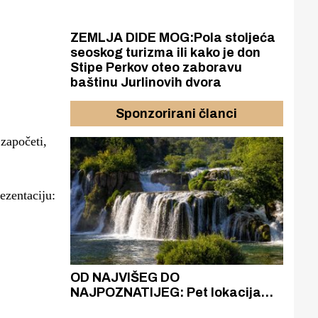
ZEMLJA DIDE MOG:Pola stoljeća
seoskog turizma ili kako je don
Stipe Perkov oteo zaboravu
baštinu Jurlinovih dvora
Sponzorirani članci
 započeti,
ezentaciju:
azak
OD NAJVIŠEG DO
ZA
zgrađeno
NAJPOZNATIJEG: Pet lokacija
AKA
ru
koje otkrivaju različitost slapova
isku