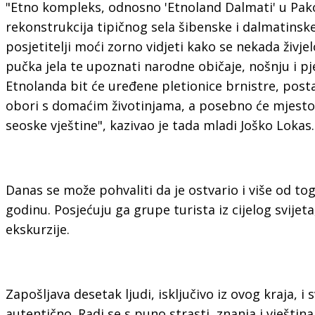
"Etno kompleks, odnosno 'Etnoland Dalmati' u Pako
rekonstrukcija tipičnog sela šibenske i dalmatins
posjetitelji moći zorno vidjeti kako se nekada živje
pučka jela te upoznati narodne običaje, nošnju i p
Etnolanda bit će uređene pletionice brnistre, postav
obori s domaćim životinjama, a posebno će mjesto z
seoske vještine", kazivao je tada mladi Joško Lokas.
Danas se može pohvaliti da je ostvario i više od tog
godinu. Posjećuju ga grupe turista iz cijelog svijeta,
ekskurzije.
Zapošljava desetak ljudi, isključivo iz ovog kraja, i 
autentično. Radi se s puno strasti, znanja i vještina