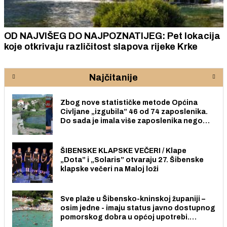
OD NAJVIŠEG DO NAJPOZNATIJEG: Pet lokacija
koje otkrivaju različitost slapova rijeke Krke
Najčitanije
Zbog nove statističke metode Općina
Civljane „izgubila” 46 od 74 zaposlenika.
Do sada je imala više zaposlenika nego
radno sposobnih osoba među svojih 170
stanovnika.
ŠIBENSKE KLAPSKE VEČERI / Klape
„Dota” i „Solaris” otvaraju 27. Šibenske
klapske večeri na Maloj loži
Sve plaže u Šibensko-kninskoj županiji –
osim jedne - imaju status javno dostupnog
pomorskog dobra u općoj upotrebi.
Pristup je slobodan i besplatan za sve