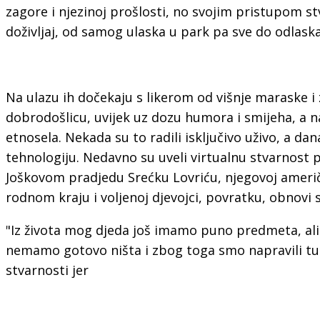
zagore i njezinoj prošlosti, no svojim pristupom stv
doživljaj, od samog ulaska u park pa sve do odlaska
Na ulazu ih dočekaju s likerom od višnje maraske i
dobrodošlicu, uvijek uz dozu humora i smijeha, a n
etnosela. Nekada su to radili isključivo uživo, a da
tehnologiju. Nedavno su uveli virtualnu stvarnost 
Joškovom pradjedu Srećku Lovriću, njegovoj američ
rodnom kraju i voljenoj djevojci, povratku, obnovi 
"Iz života mog djeda još imamo puno predmeta, ali
nemamo gotovo ništa i zbog toga smo napravili tu
stvarnosti jer