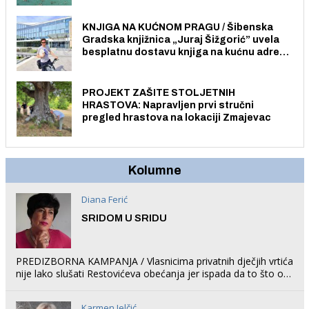
građane i posjetitelje.
KNJIGA NA KUĆNOM PRAGU / Šibenska
Gradska knjižnica „Juraj Šižgorić” uvela
besplatnu dostavu knjiga na kućnu adresu
električnim biciklom.
PROJEKT ZAŠITE STOLJETNIH
HRASTOVA: Napravljen prvi stručni
pregled hrastova na lokaciji Zmajevac
Kolumne
Diana Ferić
SRIDOM U SRIDU
PREDIZBORNA KAMPANJA / Vlasnicima privatnih dječjih vrtića
nije lako slušati Restovićeva obećanja jer ispada da to što oni
rade u Šibeniku ne postoji
Karmen Jelčić