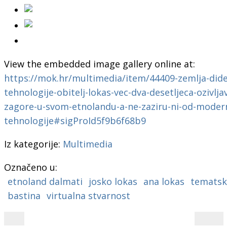
View the embedded image gallery online at:
https://mok.hr/multimedia/item/44409-zemlja-dide-
tehnologije-obitelj-lokas-vec-dva-desetljeca-ozivlj
zagore-u-svom-etnolandu-a-ne-zaziru-ni-od-moder
tehnologije#sigProId5f9b6f68b9
Iz kategorije:
Multimedia
Označeno u:
etnoland dalmati
josko lokas
ana lokas
tematsk
bastina
virtualna stvarnost