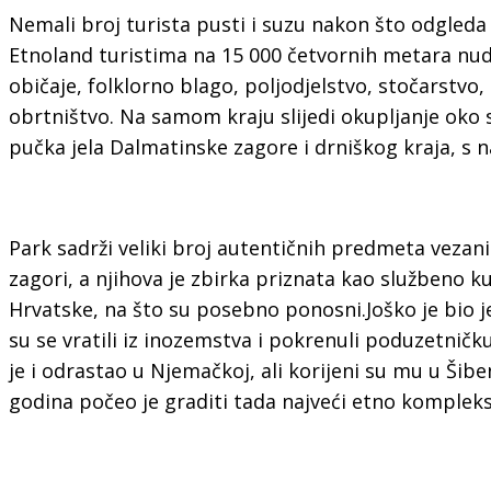
Nemali broj turista pusti i suzu nakon što odgleda
Etnoland turistima na 15 000 četvornih metara nudi 
običaje, folklorno blago, poljodjelstvo, stočarstvo,
obrtništvo. Na samom kraju slijedi okupljanje oko
pučka jela Dalmatinske zagore i drniškog kraja, s n
Park sadrži veliki broj autentičnih predmeta vezani
zagori, a njihova je zbirka priznata kao službeno 
Hrvatske, na što su posebno ponosni.Joško je bio je
su se vratili iz inozemstva i pokrenuli poduzetničk
je i odrastao u Njemačkoj, ali korijeni su mu u Šibe
godina počeo je graditi tada najveći etno kompleks