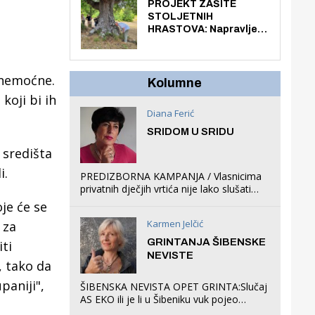
knjiga na kućnu adresu
PROJEKT ZAŠITE
električnim biciklom.
STOLJETNIH
HRASTOVA: Napravljen
prvi stručni pregled
hrastova na lokaciji
Zmajevac
 nemoćne.
Kolumne
koji bi ih
Diana Ferić
SRIDOM U SRIDU
 središta
i.
PREDIZBORNA KAMPANJA / Vlasnicima
privatnih dječjih vrtića nije lako slušati
Restovićeva obećanja jer ispada da to
je će se
što oni rade u Šibeniku ne postoji
Karmen Jelčić
 za
GRINTANJA ŠIBENSKE
ti
NEVISTE
, tako da
paniji",
ŠIBENSKA NEVISTA OPET GRINTA:Slučaj
AS EKO ili je li u Šibeniku vuk pojeo
magare, a profit ljubav prema