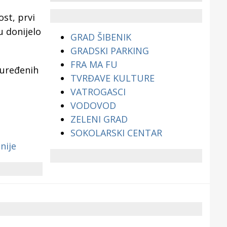
životinjama?
st, prvi
u donijelo
GRAD ŠIBENIK
GRADSKI PARKING
FRA MA FU
 uređenih
TVRĐAVE KULTURE
VATROGASCI
VODOVOD
ZELENI GRAD
SOKOLARSKI CENTAR
nije