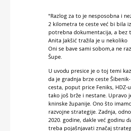
Puljanim
"Razlog za to je nesposobna i ne
2 kilometra te ceste već bi bila i
potrebna dokumentacija, a bez to
Anita Jakšić tražila je u nekoliko
Oni se bave sami sobom,a ne raz
Šupe.
U uvodu presice je o toj temi ka
da je gradnja brze ceste Šibenik-
cesta, poput price Feniks, HDZ-u
tako još brže i nestane. Upravo j
kninske županije. Ono što imamo 
razvojne strategije. Zadnja, odno
2020. godine, dakle već godinu d
treba pojašnjavati značaj strate