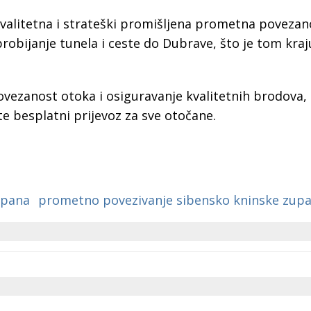
kvalitetna i strateški promišljena prometna povezano
robijanje tunela i ceste do Dubrave, što je tom kraj
ovezanost otoka i osiguravanje kvalitetnih brodova,
e besplatni prijevoz za sve otočane.
upana
prometno povezivanje sibensko kninske zupa