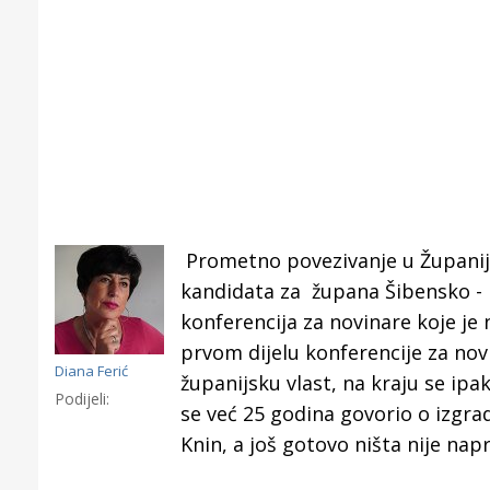
Prometno povezivanje u Županiji
kandidata za župana Šibensko - k
konferencija za novinare koje je
prvom dijelu konferencije za nov
Diana Ferić
županijsku vlast, na kraju se ip
Podijeli:
se već 25 godina govorio o izgra
Gornji tok
Knin, a još gotovo ništa nije nap
Otkrijte h
edukativnom kampusu 