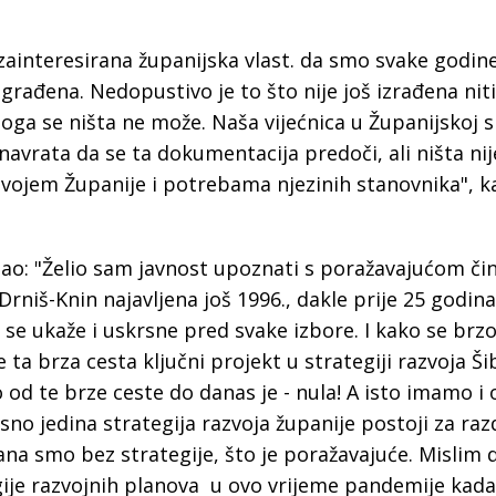
a
zainteresirana županijska vlast. da smo svake godine 
zgrađena. Nedopustivo je to što nije još izrađena niti
ga se ništa ne može. Naša vijećnica u Županijskoj s
 navrata da se ta dokumentacija predoči, ali ništa nij
vojem Županije i potrebama njezinih stanovnika", k
zao: "Želio sam javnost upoznati s poražavajućom či
Drniš-Knin najavljena još 1996., dakle prije 25 godina
 se ukaže i uskrsne pred svake izbore. I kako se brzo
e ta brza cesta ključni projekt u strategiji razvoja Š
od te brze ceste do danas je - nula! A isto imamo i 
sno jedina strategija razvoja županije postoji za raz
ana smo bez strategije, što je poražavajuće. Mislim 
gije razvojnih planova u ovo vrijeme pandemije kada