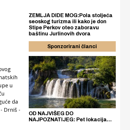
ZEMLJA DIDE MOG:Pola stoljeća
seoskog turizma ili kako je don
Stipe Perkov oteo zaboravu
baštinu Jurlinovih dvora
Sponzorirani članci
ovog
matskih
upe u
ću
oguće da
- Drniš -
azak
OD NAJVIŠEG DO
ZA
zgrađeno
NAJPOZNATIJEG: Pet lokacija
AKA
ru
koje otkrivaju različitost slapova
isku