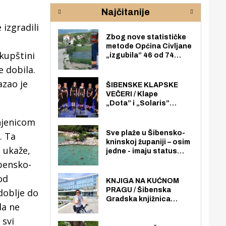
rijeke Krke
sud
Najčitanije
pod
zaj
izgradili
Zbog nove statističke
metode Općina Civljane
kupštini
„izgubila” 46 od 74
zaposlenika. Do sada je
e dobila.
imala više zaposlenika
azao je
nego radno sposobnih
ŠIBENSKE KLAPSKE
osoba među svojih 170
VEČERI / Klape
stanovnika.
„Dota” i „Solaris”
otvaraju 27. Šibenske
njenicom
klapske večeri na Maloj
loži
Sve plaže u Šibensko-
. Ta
kninskoj županiji – osim
 ukaže,
jedne - imaju status
javno dostupnog
ibensko-
pomorskog dobra u
od
općoj upotrebi. Pristup
KNJIGA NA KUĆNOM
je slobodan i besplatan
PRAGU / Šibenska
doblje do
za sve građane i
Gradska knjižnica
da ne
posjetitelje.
„Juraj Šižgorić” uvela
besplatnu dostavu
 svi