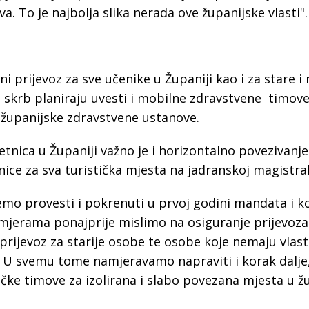
. To je najbolja slika nerada ove županijske vlasti".
 prijevoz za sve učenike u Županiji kao i za stare i
 skrb planiraju uvesti i mobilne zdravstvene timove 
ne županijske zdravstvene ustanove.
tnica u Županiji važno je i horizontalno povezivanje
znice za sva turistička mjesta na jadranskoj magistral
mo provesti i pokrenuti u prvoj godini mandata i ko
 mjerama ponajprije mislimo na osiguranje prijevoza
prijevoz za starije osobe te osobe koje nemaju vlasti
va. U svemu tome namjeravamo napraviti i korak dalje
čke timove za izolirana i slabo povezana mjesta u žu