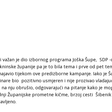
 važan je dio izbornog programa Joška Šupe, SDP -
ninske županije pa je to bila tema i prve od pet te
 najavio tijekom ove predizborne kampanje. Iako je Š
inare bio pozitivno usmjeren i nije prozivao vladaju
ak na nju obrušio, odgovarajući na pitanje kako je m
dnji Županijske prometne kičme, brzoj cesti Šibenik 
 Krke iz prve ruke -
Šibenik spreman za dol
ravljeno.
ostel Titius u
električnih autobusa: i
NP Krka u
12 punionica na kolodvo