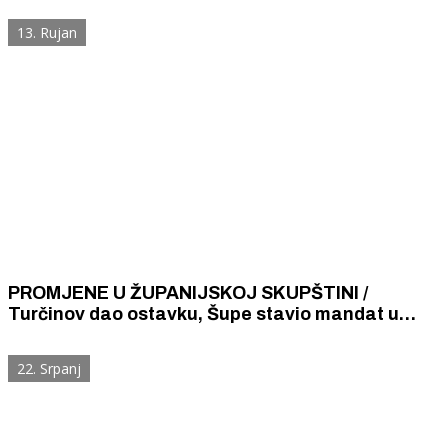
reagirala milicija, ali se vlast uplašila.
13. Rujan
PROMJENE U ŽUPANIJSKOJ SKUPŠTINI /
Turčinov dao ostavku, Šupe stavio mandat u
mirovanje, prihvaćen Dan hrvatskih branitelja
Šibensko - kninske županije
22. Srpanj