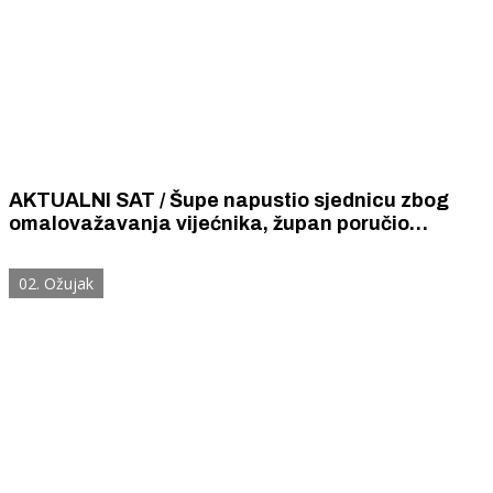
AKTUALNI SAT / Šupe napustio sjednicu zbog
omalovažavanja vijećnika, župan poručio
ravnatelju Zavodu za hitnu pomoć da manje
kuka, a više radi
02. Ožujak