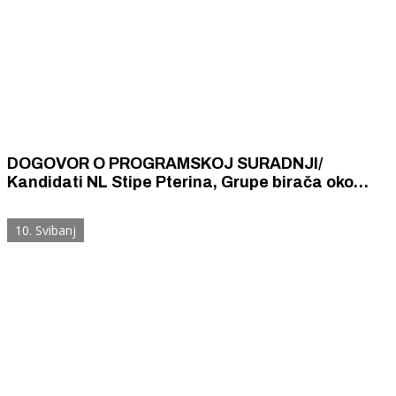
DOGOVOR O PROGRAMSKOJ SURADNJI/
Kandidati NL Stipe Pterina, Grupe birača oko
Marka Jelića, SDP -a i MOSTA i Domovinskog
pokreta bez političke trgovine osigurali vlast u
10. Svibanj
ŽŠ