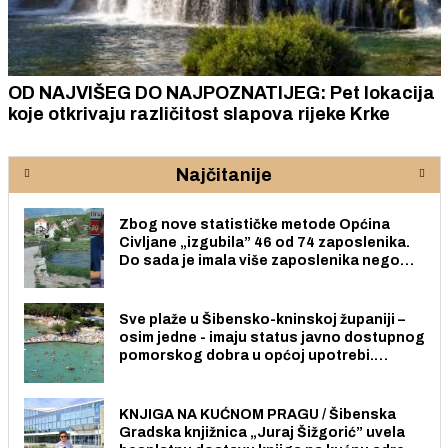
OD NAJVIŠEG DO NAJPOZNATIJEG: Pet lokacija
koje otkrivaju različitost slapova rijeke Krke
Najčitanije
Zbog nove statističke metode Općina
Civljane „izgubila” 46 od 74 zaposlenika.
Do sada je imala više zaposlenika nego
radno sposobnih osoba među svojih 170
stanovnika.
Sve plaže u Šibensko-kninskoj županiji –
osim jedne - imaju status javno dostupnog
pomorskog dobra u općoj upotrebi.
Pristup je slobodan i besplatan za sve
građane i posjetitelje.
KNJIGA NA KUĆNOM PRAGU / Šibenska
Gradska knjižnica „Juraj Šižgorić” uvela