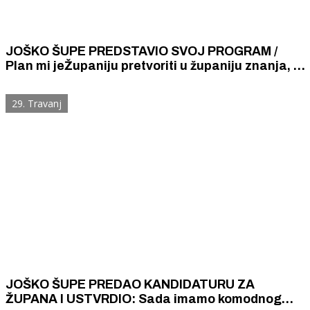
JOŠKO ŠUPE PREDSTAVIO SVOJ PROGRAM /
Plan mi jeŽupaniju pretvoriti u županiju znanja, a
posebnim mjerama zaustaviti depopulaciji
zaleđa i otoka
29. Travanj
JOŠKO ŠUPE PREDAO KANDIDATURU ZA
ŽUPANA I USTVRDIO: Sada imamo komodnog