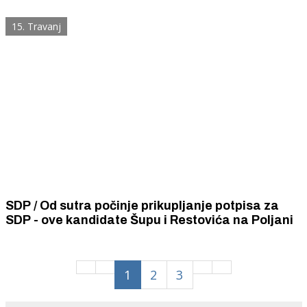
župana koji godinama ne vidi afere stranačkih
kolegica pa ni one koje sežu direktno u zgradu
15. Travanj
županije
SDP / Od sutra počinje prikupljanje potpisa za
SDP - ove kandidate Šupu i Restovića na Poljani
1
2
3