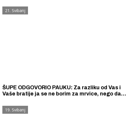
organizacije jer želi dati šansu mlađima, ali je
zato kandidaturu predao 66 - godišnji Rajić
21. Svibanj
ŠUPE ODGOVORIO PAUKU: Za razliku od Vas i
Vaše bratije ja se ne borim za mrvice, nego da
ova županija prodiše i krene naprid !
19. Svibanj