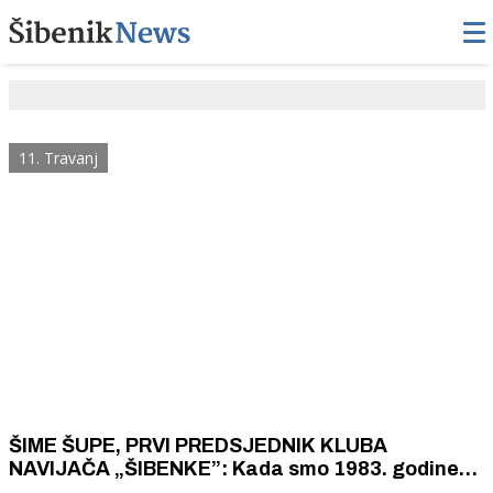
11. Travanj
ŠIME ŠUPE, PRVI PREDSJEDNIK KLUBA
NAVIJAČA „ŠIBENKE”: Kada smo 1983. godine
pozvali Šibenčane na prosvjed, odmah je