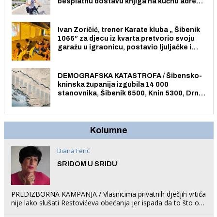
besplatnu dostavu knjiga na kućnu adresu
električnim biciklom.
Ivan Zoričić, trener Karate kluba „ Šibenik
1066” za djecu iz kvarta pretvorio svoju
garažu u igraonicu, postavio ljuljačke i
trampolin i organizirao dječje ljetno kino.
DEMOGRAFSKA KATASTROFA / Šibensko-
kninska županija izgubila 14 000
stanovnika, Šibenik 6500, Knin 5300, Drniš
1758, Skradin 625, Vodice 275...
Kolumne
Diana Ferić
SRIDOM U SRIDU
PREDIZBORNA KAMPANJA / Vlasnicima privatnih dječjih vrtića
nije lako slušati Restovićeva obećanja jer ispada da to što oni
rade u Šibeniku ne postoji