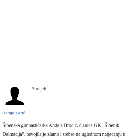
Podijeli:
Danijel Ferić
Šibenska gimnastičarka
Anđela Brocić,
članica GK „Šibenik-
Dalmacija”,
osvojila
je
zlatn
o i
srebr
o
na uglednom natjecanju u