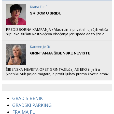
Diana Ferić
SRIDOM U SRIDU
PREDIZBORNA KAMPANJA / Vlasnicima privatnih dječjih vrtića
nije lako slušati Restovićeva obećanja jer ispada da to što oni
rade u Šibeniku ne postoji
Karmen Jelčić
GRINTANJA ŠIBENSKE NEVISTE
ŠIBENSKA NEVISTA OPET GRINTA:Slučaj AS EKO ili je li u
Šibeniku vuk pojeo magare, a profit ljubav prema životinjama?
GRAD ŠIBENIK
GRADSKI PARKING
FRA MA FU