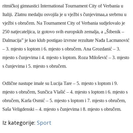
ritmičkoj gimnastici
International Tournament City of Verbania
u
Italiji.
Z
latnu medalju
osvojila je
u vježbi s čunjevima
a,a
srebrnu u
vježbi s obručem. Na
Tournament City of Verbania
sudjelovalo
je
250 natjecateljica,
iz gotovo svih europskih zemalja, a „Šibenik –
Dalmacija” je kao klub postigao izvrsne rezultate
Nađa Lacmanović
– 3. mjesto s loptom
i 6. mjesto s obručem. Ana Grozdanić – 3.
mjesto s čunjevima
i 4. mjesto s loptom. Roza Milošević – 3. mjesto
s čunjevima
i 5. mjesto s obručem.
Odlične nastupe
imale su
Lucija Tare – 5. mjesto s loptom i 9.
mjesto s obručem, Sunčica Vlašić – 4. mjesto s loptom i 6. mjesto s
obručem, Karla Osmić – 5. mjesto s loptom i 7. mjesto s obručem,
Saša Veligdenski – 4. mjesto s čunjevima i 8. mjesto s obručem.
Iz kategorije:
Sport