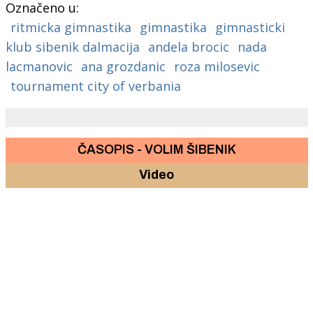
Označeno u:
ritmicka gimnastika
gimnastika
gimnasticki
klub sibenik dalmacija
andela brocic
nada
lacmanovic
ana grozdanic
roza milosevic
tournament city of verbania
ČASOPIS - VOLIM ŠIBENIK
Video