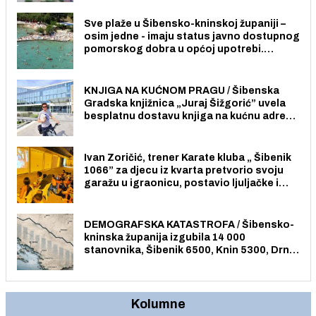
stanovnika.
Sve plaže u Šibensko-kninskoj županiji –
osim jedne - imaju status javno dostupnog
pomorskog dobra u općoj upotrebi.
Pristup je slobodan i besplatan za sve
građane i posjetitelje.
KNJIGA NA KUĆNOM PRAGU / Šibenska
Gradska knjižnica „Juraj Šižgorić” uvela
besplatnu dostavu knjiga na kućnu adresu
električnim biciklom.
Ivan Zoričić, trener Karate kluba „ Šibenik
1066” za djecu iz kvarta pretvorio svoju
garažu u igraonicu, postavio ljuljačke i
trampolin i organizirao dječje ljetno kino.
DEMOGRAFSKA KATASTROFA / Šibensko-
kninska županija izgubila 14 000
stanovnika, Šibenik 6500, Knin 5300, Drniš
1758, Skradin 625, Vodice 275...
Kolumne