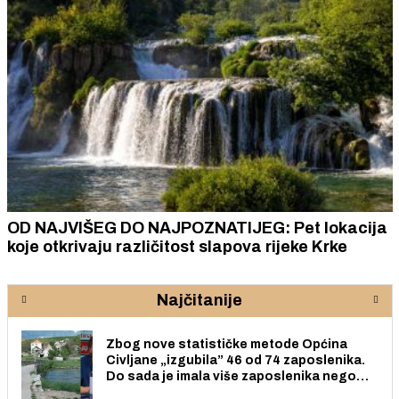
OD NAJVIŠEG DO NAJPOZNATIJEG: Pet lokacija
koje otkrivaju različitost slapova rijeke Krke
Najčitanije
Zbog nove statističke metode Općina
Civljane „izgubila” 46 od 74 zaposlenika.
Do sada je imala više zaposlenika nego
radno sposobnih osoba među svojih 170