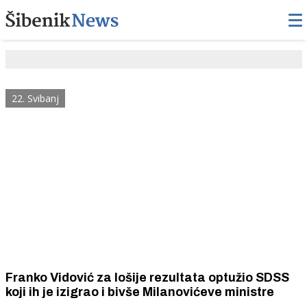
22. Svibanj
Franko Vidović za lošije rezultata optužio SDSS
koji ih je izigrao i bivše Milanovićeve ministre