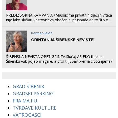
PREDIZBORNA KAMPANJA / Vlasnicima privatnih dječjih vrtića
nije lako slušati Restovićeva obećanja jer ispada da to što oni
rade u Šibeniku ne postoji
Karmen Jelčić
GRINTANJA ŠIBENSKE NEVISTE
ŠIBENSKA NEVISTA OPET GRINTA:Slučaj AS EKO ili je li u
Šibeniku vuk pojeo magare, a profit ljubav prema životinjama?
GRAD ŠIBENIK
GRADSKI PARKING
FRA MA FU
TVRĐAVE KULTURE
VATROGASCI