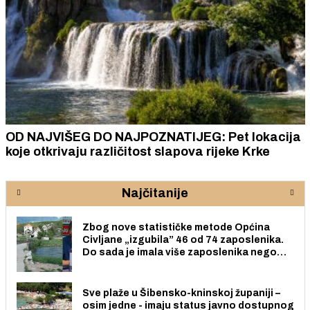
OD NAJVIŠEG DO NAJPOZNATIJEG: Pet lokacija
koje otkrivaju različitost slapova rijeke Krke
Najčitanije
Zbog nove statističke metode Općina
Civljane „izgubila” 46 od 74 zaposlenika.
Do sada je imala više zaposlenika nego
radno sposobnih osoba među svojih 170
stanovnika.
Sve plaže u Šibensko-kninskoj županiji –
osim jedne - imaju status javno dostupnog