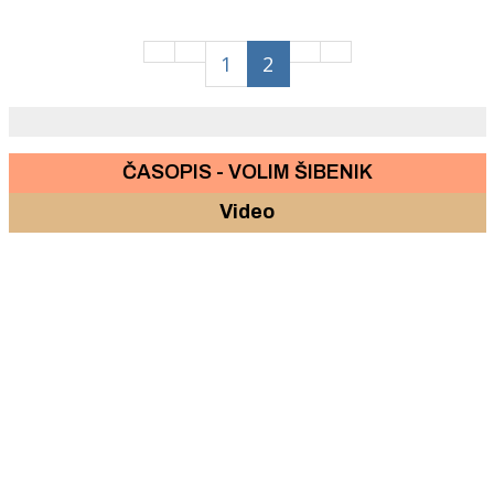
1
2
ČASOPIS - VOLIM ŠIBENIK
Video