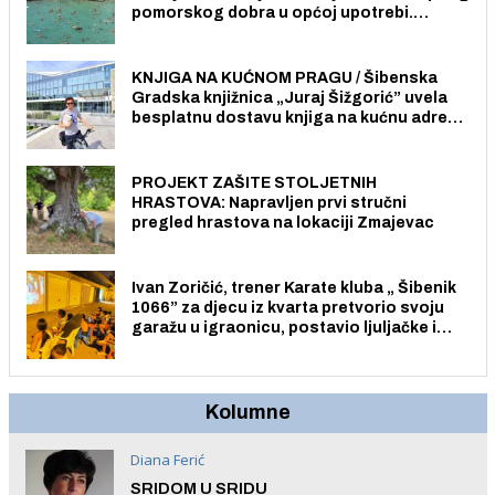
pomorskog dobra u općoj upotrebi.
Pristup je slobodan i besplatan za sve
građane i posjetitelje.
KNJIGA NA KUĆNOM PRAGU / Šibenska
Gradska knjižnica „Juraj Šižgorić” uvela
besplatnu dostavu knjiga na kućnu adresu
električnim biciklom.
PROJEKT ZAŠITE STOLJETNIH
HRASTOVA: Napravljen prvi stručni
pregled hrastova na lokaciji Zmajevac
Ivan Zoričić, trener Karate kluba „ Šibenik
1066” za djecu iz kvarta pretvorio svoju
garažu u igraonicu, postavio ljuljačke i
trampolin i organizirao dječje ljetno kino.
Kolumne
Diana Ferić
SRIDOM U SRIDU