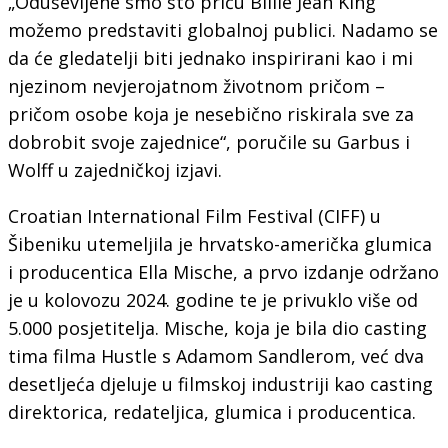
„Oduševljene smo što priču Billie Jean King
možemo predstaviti globalnoj publici. Nadamo se
da će gledatelji biti jednako inspirirani kao i mi
njezinom nevjerojatnom životnom pričom –
pričom osobe koja je nesebično riskirala sve za
dobrobit svoje zajednice“, poručile su Garbus i
Wolff u zajedničkoj izjavi.
Croatian International Film Festival (CIFF) u
Šibeniku utemeljila je hrvatsko-američka glumica
i producentica Ella Mische, a prvo izdanje održano
je u kolovozu 2024. godine te je privuklo više od
5.000 posjetitelja. Mische, koja je bila dio casting
tima filma Hustle s Adamom Sandlerom, već dva
desetljeća djeluje u filmskoj industriji kao casting
direktorica, redateljica, glumica i producentica.