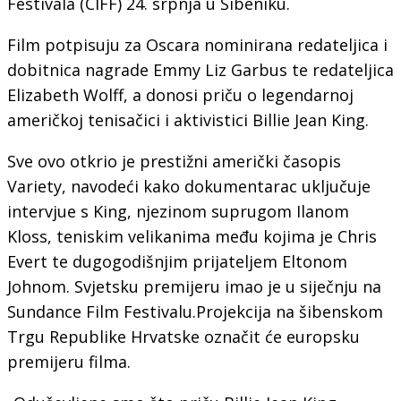
Festivala (CIFF) 24. srpnja u Šibeniku.
Film potpisuju za Oscara nominirana redateljica i
dobitnica nagrade Emmy Liz Garbus te redateljica
Elizabeth Wolff, a donosi priču o legendarnoj
američkoj tenisačici i aktivistici Billie Jean King.
Sve ovo otkrio je prestižni američki časopis
Variety, navodeći kako dokumentarac uključuje
intervjue s King, njezinom suprugom Ilanom
Kloss, teniskim velikanima među kojima je Chris
Evert te dugogodišnjim prijateljem Eltonom
Johnom. Svjetsku premijeru imao je u siječnju na
Sundance Film Festivalu.Projekcija na šibenskom
Trgu Republike Hrvatske označit će europsku
premijeru filma.