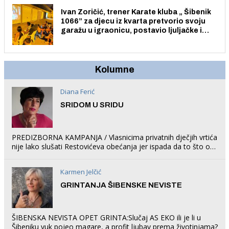
Ivan Zoričić, trener Karate kluba „ Šibenik
1066” za djecu iz kvarta pretvorio svoju
garažu u igraonicu, postavio ljuljačke i
trampolin i organizirao dječje ljetno kino.
Kolumne
Diana Ferić
SRIDOM U SRIDU
PREDIZBORNA KAMPANJA / Vlasnicima privatnih dječjih vrtića
nije lako slušati Restovićeva obećanja jer ispada da to što oni
rade u Šibeniku ne postoji
Karmen Jelčić
GRINTANJA ŠIBENSKE NEVISTE
ŠIBENSKA NEVISTA OPET GRINTA:Slučaj AS EKO ili je li u
Šibeniku vuk pojeo magare, a profit ljubav prema životinjama?