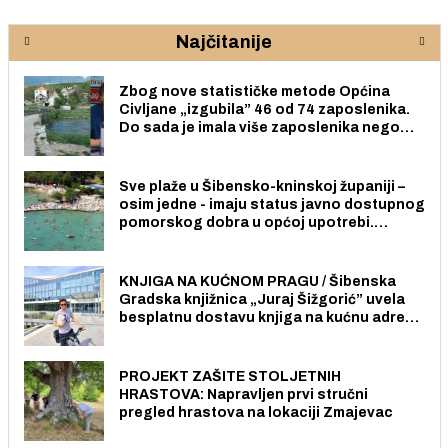
Najčitanije
Zbog nove statističke metode Općina
Civljane „izgubila” 46 od 74 zaposlenika.
Do sada je imala više zaposlenika nego
radno sposobnih osoba među svojih 170
stanovnika.
Sve plaže u Šibensko-kninskoj županiji –
osim jedne - imaju status javno dostupnog
pomorskog dobra u općoj upotrebi.
Pristup je slobodan i besplatan za sve
građane i posjetitelje.
KNJIGA NA KUĆNOM PRAGU / Šibenska
Gradska knjižnica „Juraj Šižgorić” uvela
besplatnu dostavu knjiga na kućnu adresu
električnim biciklom.
PROJEKT ZAŠITE STOLJETNIH
HRASTOVA: Napravljen prvi stručni
pregled hrastova na lokaciji Zmajevac