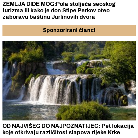
ZEMLJA DIDE MOG:Pola stoljeća seoskog
turizma ili kako je don Stipe Perkov oteo
zaboravu baštinu Jurlinovih dvora
Sponzorirani članci
OD NAJVIŠEG DO NAJPOZNATIJEG: Pet lokacija
koje otkrivaju različitost slapova rijeke Krke