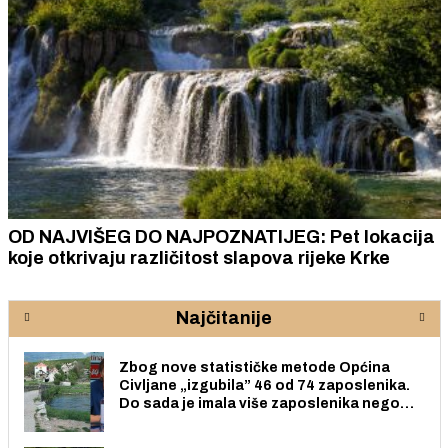
OD NAJVIŠEG DO NAJPOZNATIJEG: Pet lokacija
koje otkrivaju različitost slapova rijeke Krke
Najčitanije
Zbog nove statističke metode Općina
Civljane „izgubila” 46 od 74 zaposlenika.
Do sada je imala više zaposlenika nego
radno sposobnih osoba među svojih 170
stanovnika.