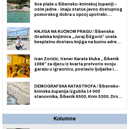
Sve plaže u Šibensko-kninskoj županiji –
osim jedne - imaju status javno dostupnog
pomorskog dobra u općoj upotrebi.
Pristup je slobodan i besplatan za sve
građane i posjetitelje.
KNJIGA NA KUĆNOM PRAGU / Šibenska
Gradska knjižnica „Juraj Šižgorić” uvela
besplatnu dostavu knjiga na kućnu adresu
električnim biciklom.
Ivan Zoričić, trener Karate kluba „ Šibenik
1066” za djecu iz kvarta pretvorio svoju
garažu u igraonicu, postavio ljuljačke i
trampolin i organizirao dječje ljetno kino.
DEMOGRAFSKA KATASTROFA / Šibensko-
kninska županija izgubila 14 000
stanovnika, Šibenik 6500, Knin 5300, Drniš
1758, Skradin 625, Vodice 275...
Kolumne