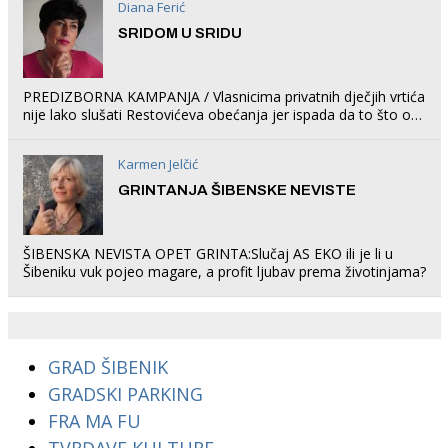
Diana Ferić
SRIDOM U SRIDU
PREDIZBORNA KAMPANJA / Vlasnicima privatnih dječjih vrtića
nije lako slušati Restovićeva obećanja jer ispada da to što oni
rade u Šibeniku ne postoji
Karmen Jelčić
GRINTANJA ŠIBENSKE NEVISTE
ŠIBENSKA NEVISTA OPET GRINTA:Slučaj AS EKO ili je li u
Šibeniku vuk pojeo magare, a profit ljubav prema životinjama?
GRAD ŠIBENIK
GRADSKI PARKING
FRA MA FU
TVRĐAVE KULTURE