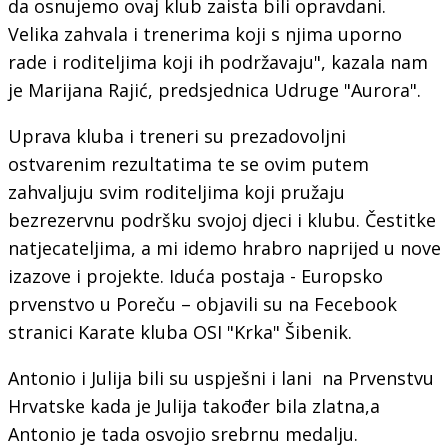
da osnujemo ovaj klub zaista bili opravdani.
Velika zahvala i trenerima koji s njima uporno
rade i roditeljima koji ih podržavaju", kazala nam
je Marijana Rajić, predsjednica Udruge "Aurora".
Uprava kluba i treneri su prezadovoljni
ostvarenim rezultatima te se ovim putem
zahvaljuju svim roditeljima koji pružaju
bezrezervnu podršku svojoj djeci i klubu. Čestitke
natjecateljima, a mi idemo hrabro naprijed u nove
izazove i projekte. Iduća postaja - Europsko
prvenstvo u Poreču – objavili su na Fecebook
stranici Karate kluba OSI "Krka" Šibenik.
Antonio i Julija bili su uspješni i lani na Prvenstvu
Hrvatske kada je Julija također bila zlatna,a
Antonio je tada osvojio srebrnu medalju.