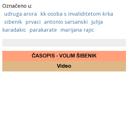
Označeno u:
udruga arora
kk osoba s invaliditetom krka
sibenik
prvaci
antonio sarsanski
julija
karadakic
parakarate
marijana rajic
ČASOPIS - VOLIM ŠIBENIK
Video