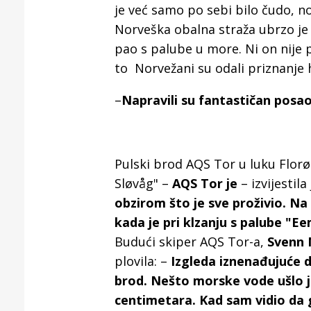
Puljanim
je već samo po sebi bilo čudo, n
Norveška obalna straža ubrzo je
pao s palube u more. Ni on nije p
to Norvežani su odali priznanje
–
Napravili su fantastičan posao.
Pulski brod AQS Tor u luku Florø
Sløvåg" –
AQS Tor je
– izvijestil
obzirom što je sve proživio. N
kada je pri klzanju s palube "Ee
Budući skiper AQS Tor-a,
Svenn 
plovila: –
Izgleda iznenađujuće d
brod. Nešto morske vode ušlo je
centimetara.
Kad sam vidio da