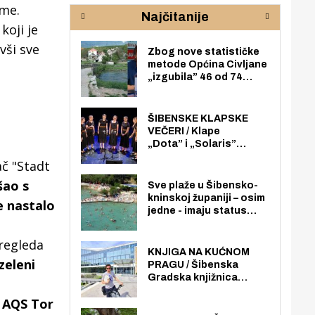
rijeke Krke
sud
ame.
Najčitanije
pod
 koji je
zaj
vši sve
Zbog nove statističke
metode Općina Civljane
„izgubila” 46 od 74
zaposlenika. Do sada je
imala više zaposlenika
nego radno sposobnih
ŠIBENSKE KLAPSKE
osoba među svojih 170
VEČERI / Klape
stanovnika.
„Dota” i „Solaris”
otvaraju 27. Šibenske
ač "Stadt
klapske večeri na Maloj
loži
šao s
Sve plaže u Šibensko-
kninskoj županiji – osim
e nastalo
jedne - imaju status
javno dostupnog
pomorskog dobra u
regleda
općoj upotrebi. Pristup
KNJIGA NA KUĆNOM
zeleni
je slobodan i besplatan
PRAGU / Šibenska
za sve građane i
Gradska knjižnica
posjetitelje.
„Juraj Šižgorić” uvela
 AQS Tor
besplatnu dostavu