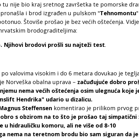
a
o tu nije bio kraj sretnog završetka te pomorske dr
 pronašla i brod izgrađen u pulskom "
Tehnomontu
"
otonuo. Štoviše prošao je bez većih oštećenja. Vidje
 hrvatskim brodograditeljima:
 Njihovi brodovi prošli su najteži test
.
 po valovima visokim i do 6 metara dovukao je teglj
a je Norveška obalna uprava –
začuđujuće dobro pro
a njemu nema većih oštećenja osim ulegnuća koje j
mslift Hendrika" udario u dizalicu.
Magnus Steffensen
komentirao je prilikom prvog p
obro s obzirom na to što je prošao taj simpatični 
 u hidrauličku komoru, ali ne više od 8-10
 ga nema na teretnom brodu bio sam siguran da je