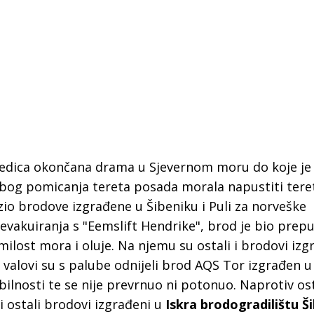
sljedica okončana drama u Sjevernom moru do koje je
bog pomicanja tereta posada morala napustiti tere
zio brodove izgrađene u Šibeniku i Puli za norveške
 evakuiranja s "Eemslift Hendrike", brod je bio prep
emilost mora i oluje. Na njemu su ostali i brodovi izg
valovi su s palube odnijeli brod AQS Tor izgrađen u 
 Krke iz prve ruke -
Šibenik spreman za dol
bilnosti te se nije prevrnuo ni potonuo. Naprotiv os
ostel Titius u
električnih autobusa: i
i ostali brodovi izgrađeni u
Iskra brodogradilištu Š
NP Krka u
12 punionica na kolodvo