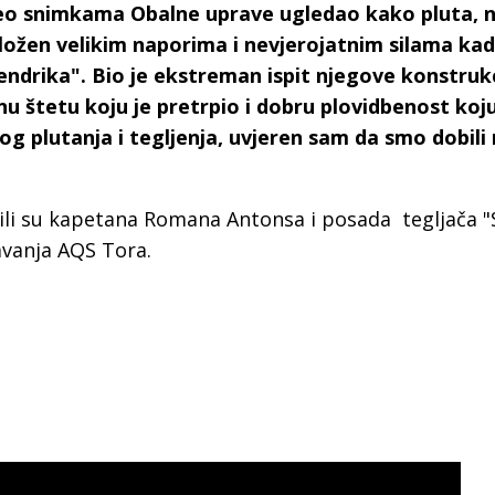
eo snimkama Obalne uprave ugledao kako pluta, 
zložen velikim naporima i nevjerojatnim silama kad
endrika". Bio je ekstreman ispit njegove konstrukc
u štetu koju je pretrpio i dobru plovidbenost koju
g plutanja i tegljenja, uvjeren sam da smo dobili
ili su kapetana Romana Antonsa i posada tegljača "
avanja AQS Tora.