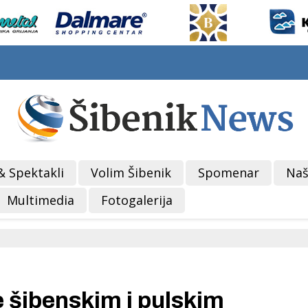
& Spektakli
Volim Šibenik
Spomenar
Naš
Multimedia
Fotogalerija
e šibenskim i pulskim