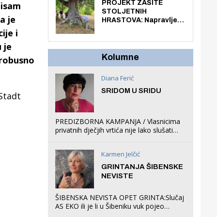
knjiga na kućnu adresu
PROJEKT ZAŠITE
nisam
električnim biciklom.
STOLJETNIH
a je
HRASTOVA: Napravljen
prvi stručni pregled
ije i
hrastova na lokaciji
 je
Zmajevac
Kolumne
 robusno
Diana Ferić
SRIDOM U SRIDU
Stadt
PREDIZBORNA KAMPANJA / Vlasnicima
privatnih dječjih vrtića nije lako slušati
Restovićeva obećanja jer ispada da to
što oni rade u Šibeniku ne postoji
Karmen Jelčić
GRINTANJA ŠIBENSKE
NEVISTE
ŠIBENSKA NEVISTA OPET GRINTA:Slučaj
AS EKO ili je li u Šibeniku vuk pojeo
magare, a profit ljubav prema