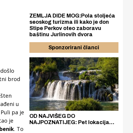
ZEMLJA DIDE MOG:Pola stoljeća
seoskog turizma ili kako je don
Stipe Perkov oteo zaboravu
baštinu Jurlinovih dvora
Sponzorirani članci
 došlo
tni brod
ušten
rađeni u
Puli pa je
azak
OD NAJVIŠEG DO
ZA
tao je
zgrađeno
NAJPOZNATIJEG: Pet lokacija
AKA
ibenik
. To
ru
koje otkrivaju različitost slapova
isku