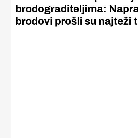
brodograditeljima: Naprav
brodovi prošli su najteži t