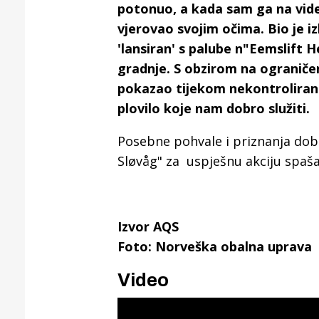
potonuo, a kada sam ga na vid
vjerovao svojim očima. Bio je i
'lansiran' s palube n"Eemslift H
gradnje. S obzirom na ograničen
pokazao tijekom nekontrolirano
plovilo koje nam dobro služiti.
Posebne pohvale i priznanja dob
Sløvåg" za uspješnu akciju spaš
Izvor AQS
Foto: Norveška obalna uprava
Video