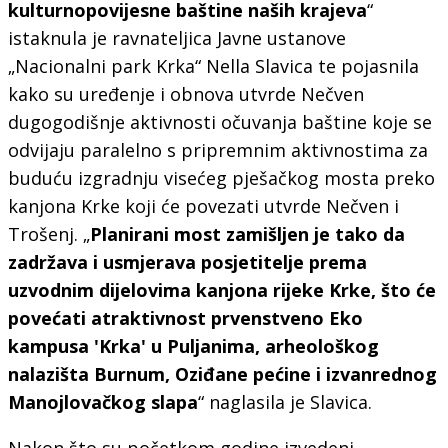
kulturnopovijesne baštine naših krajeva
“
istaknula je ravnateljica Javne ustanove
„Nacionalni park Krka“ Nella Slavica te pojasnila
kako su uređenje i obnova utvrde Nečven
dugogodišnje aktivnosti očuvanja baštine koje se
odvijaju paralelno s pripremnim aktivnostima za
buduću izgradnju visećeg pješačkog mosta preko
kanjona Krke koji će povezati utvrde Nečven i
Trošenj. „
Planirani most zamišljen je tako da
zadržava i usmjerava posjetitelje prema
uzvodnim dijelovima kanjona rijeke Krke, što će
povećati atraktivnost prvenstveno Eko
kampusa 'Krka' u Puljanima, arheološkog
nalazišta Burnum, Oziđane pećine i izvanrednog
Manojlovačkog slapa
“ naglasila je Slavica.
Nakon što su početkom godine izvedeni