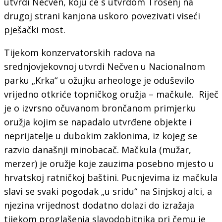
utvrdi Nečven, koju će s utvrdom Trošenj na
drugoj strani kanjona uskoro povezivati viseći
pješački most.
Tijekom konzervatorskih radova na
srednjovjekovnoj utvrdi Nečven u Nacionalnom
parku „Krka“ u ožujku arheologe je oduševilo
vrijedno otkriće topničkog oružja – mačkule. Riječ
je o izvrsno očuvanom brončanom primjerku
oružja kojim se napadalo utvrđene objekte i
neprijatelje u dubokim zaklonima, iz kojeg se
razvio današnji minobacač. Mačkula (mužar,
merzer) je oružje koje zauzima posebno mjesto u
hrvatskoj ratničkoj baštini. Pucnjevima iz mačkula
slavi se svaki pogodak „u sridu“ na Sinjskoj alci, a
njezina vrijednost dodatno dolazi do izražaja
tijekom proglašenja slavodobitnika pri čemu je