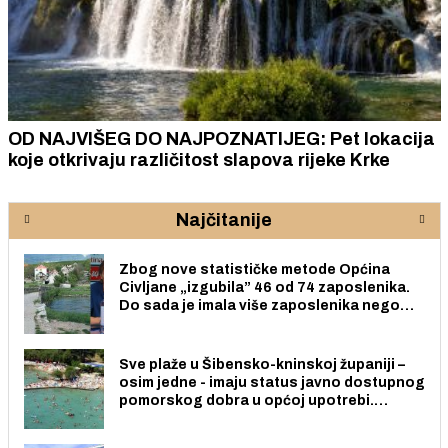
OD NAJVIŠEG DO NAJPOZNATIJEG: Pet lokacija
koje otkrivaju različitost slapova rijeke Krke
Najčitanije
Zbog nove statističke metode Općina
Civljane „izgubila” 46 od 74 zaposlenika.
Do sada je imala više zaposlenika nego
radno sposobnih osoba među svojih 170
stanovnika.
Sve plaže u Šibensko-kninskoj županiji –
osim jedne - imaju status javno dostupnog
pomorskog dobra u općoj upotrebi.
Pristup je slobodan i besplatan za sve
građane i posjetitelje.