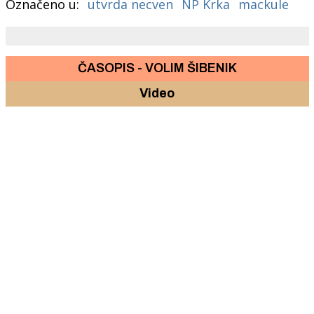
Označeno u:
utvrda necven
NP Krka
mackule
ČASOPIS - VOLIM ŠIBENIK
Video