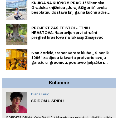
KNJIGA NA KUĆNOM PRAGU / Šibenska
Gradska knjižnica „Juraj Šižgorić” uvela
besplatnu dostavu knjiga na kućnu adresu
električnim biciklom.
PROJEKT ZAŠITE STOLJETNIH
HRASTOVA: Napravljen prvi stručni
pregled hrastova na lokaciji Zmajevac
Ivan Zoričić, trener Karate kluba „ Šibenik
1066” za djecu iz kvarta pretvorio svoju
garažu u igraonicu, postavio ljuljačke i
trampolin i organizirao dječje ljetno kino.
Kolumne
Diana Ferić
SRIDOM U SRIDU
PREDIZBORNA KAMPANJA / Vlasnicima privatnih dječjih vrtića