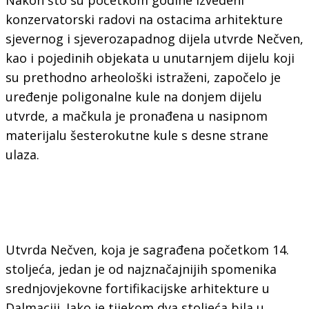
konzervatorski radovi na ostacima arhitekture
sjevernog i sjeverozapadnog dijela utvrde Nečven,
kao i pojedinih objekata u unutarnjem dijelu koji
su prethodno arheološki istraženi, započelo je
uređenje poligonalne kule na donjem dijelu
utvrde, a mačkula je pronađena u nasipnom
materijalu šesterokutne kule s desne strane
ulaza.
Utvrda Nečven, koja je sagrađena početkom 14.
stoljeća, jedan je od najznačajnijih spomenika
srednjovjekovne fortifikacijske arhitekture u
Dalmaciji. Iako je tijekom dva stoljeća bila u