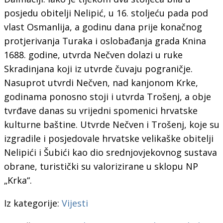
posjedu obitelji Nelipić, u 16. stoljeću pada pod
vlast Osmanlija, a godinu dana prije konačnog
protjerivanja Turaka i oslobađanja grada Knina
1688. godine, utvrda Nečven dolazi u ruke
Skradinjana koji iz utvrde čuvaju pograničje.
Nasuprot utvrdi Nečven, nad kanjonom Krke,
godinama ponosno stoji i utvrda Trošenj, a obje
tvrđave danas su vrijedni spomenici hrvatske
kulturne baštine. Utvrde Nečven i Trošenj, koje su
izgradile i posjedovale hrvatske velikaške obitelji
Nelipići i Šubići kao dio srednjovjekovnog sustava
obrane, turistički su valorizirane u sklopu NP
„Krka“.
Iz kategorije:
Vijesti