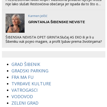
nije lako slušati Restovićeva obećanja jer ispada da to što oni
rade u Šibeniku ne postoji
Karmen Jelčić
GRINTANJA ŠIBENSKE NEVISTE
ŠIBENSKA NEVISTA OPET GRINTA:Slučaj AS EKO ili je li u
Šibeniku vuk pojeo magare, a profit ljubav prema životinjama?
GRAD ŠIBENIK
GRADSKI PARKING
FRA MA FU
TVRĐAVE KULTURE
VATROGASCI
VODOVOD
ZELENI GRAD