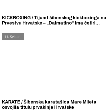
KICKBOXING / Tijumf šibenskog kickboxinga na
Prvestvu Hrvatske – „Dalmatino“ ima četiri
Prvaka Hrvatske Tonku Desanić, Augusta
Lambašu, Roka Rončevića i Lea Kurtovića
11. Svibanj
KARATE / Šibenska karatašica Mare Mileta
osvojila titulu prvakinje Hrvatske