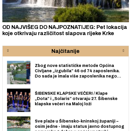
OD NAJVIŠEG DO NAJPOZNATIJEG: Pet lokacija
koje otkrivaju različitost slapova rijeke Krke
Najčitanije
Zbog nove statističke metode Općina
Civljane „izgubila” 46 od 74 zaposlenika.
Do sada je imala više zaposlenika nego
radno sposobnih osoba među svojih 170
stanovnika.
ŠIBENSKE KLAPSKE VEČERI / Klape
„Dota” i „Solaris” otvaraju 27. Šibenske
klapske večeri na Maloj loži
Sve plaže u Šibensko-kninskoj županiji –
osim jedne - imaju status javno dostupnog