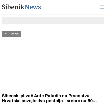
21. Srpanj
Šibenski plivač Ante Paladin na Prvenstvu
Hrvatske osvojio dva postolja - srebro na 50
metara prsno i broncu na 100 metara prsno.