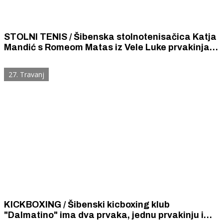
STOLNI TENIS / Šibenska stolnotenisačica Katja
Mandić s Romeom Matas iz Vele Luke prvakinja je
Hrvatske u konkurenciji parova.
27. Travanj
KICKBOXING / Šibenski kicboxing klub
"Dalmatino" ima dva prvaka, jednu prvakinju i