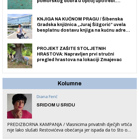
pomorskog dobra u općoj upotrebi.
Pristup je slobodan i besplatan za sve
građane i posjetitelje.
KNJIGA NA KUĆNOM PRAGU / Šibenska
Gradska knjižnica „Juraj Šižgorić” uvela
besplatnu dostavu knjiga na kućnu adresu
električnim biciklom.
PROJEKT ZAŠITE STOLJETNIH
HRASTOVA: Napravljen prvi stručni
pregled hrastova na lokaciji Zmajevac
Kolumne
Diana Ferić
SRIDOM U SRIDU
PREDIZBORNA KAMPANJA / Vlasnicima privatnih dječjih vrtića
nije lako slušati Restovićeva obećanja jer ispada da to što oni
rade u Šibeniku ne postoji