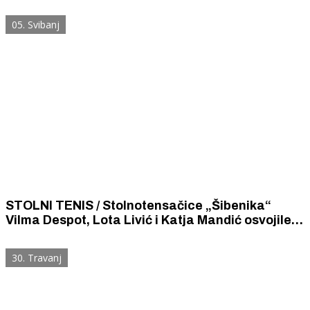
05. Svibanj
STOLNI TENIS / Stolnotensačice „Šibenika“
Vilma Despot, Lota Livić i Katja Mandić osvojile
titulu viceprvakinja Hrvatske
30. Travanj