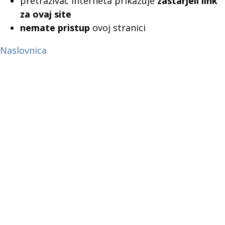
pretraživač interneta prikazuje
zastarjeli link
za ovaj site
nemate pristup
ovoj stranici
Naslovnica