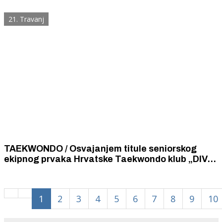
jednog doprvaka Hrvatske!
21. Travanj
TAEKWONDO / Osvajanjem titule seniorskog
ekipnog prvaka Hrvatske Taekwondo klub „DIV
Knin“ potvrdio status jedne od najuspješnijih
taekwondo škola u državi
1
2
3
4
5
6
7
8
9
10