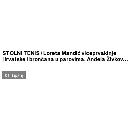
STOLNI TENIS / Loreta Mandić viceprvakinje
Hrvatske i brončana u parovima, Anđela Živković,
brončana u paru, Stolnoteniski klub „Šibenik”
ekipni viceprvak Hrvatske.
01. Lipanj