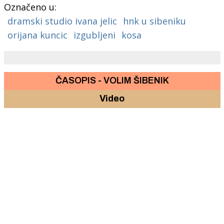
Označeno u:
dramski studio ivana jelic
hnk u sibeniku
orijana kuncic
izgubljeni
kosa
ČASOPIS - VOLIM ŠIBENIK
Video