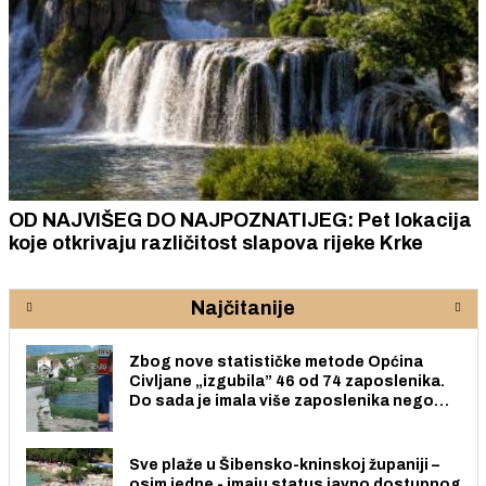
OD NAJVIŠEG DO NAJPOZNATIJEG: Pet lokacija
koje otkrivaju različitost slapova rijeke Krke
Najčitanije
Zbog nove statističke metode Općina
Civljane „izgubila” 46 od 74 zaposlenika.
Do sada je imala više zaposlenika nego
radno sposobnih osoba među svojih 170
stanovnika.
Sve plaže u Šibensko-kninskoj županiji –
osim jedne - imaju status javno dostupnog