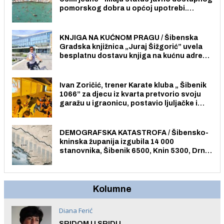
pomorskog dobra u općoj upotrebi.
Pristup je slobodan i besplatan za sve
građane i posjetitelje.
KNJIGA NA KUĆNOM PRAGU / Šibenska
Gradska knjižnica „Juraj Šižgorić” uvela
besplatnu dostavu knjiga na kućnu adresu
električnim biciklom.
Ivan Zoričić, trener Karate kluba „ Šibenik
1066” za djecu iz kvarta pretvorio svoju
garažu u igraonicu, postavio ljuljačke i
trampolin i organizirao dječje ljetno kino.
DEMOGRAFSKA KATASTROFA / Šibensko-
kninska županija izgubila 14 000
stanovnika, Šibenik 6500, Knin 5300, Drniš
1758, Skradin 625, Vodice 275...
Kolumne
Diana Ferić
SRIDOM U SRIDU