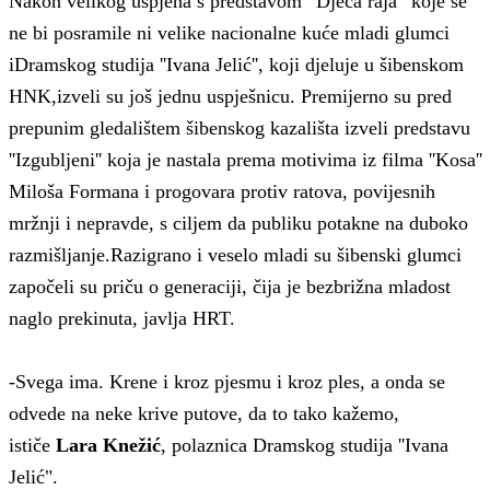
Nakon velikog uspjeha s predstavom “Djeca raja” koje se
ne bi posramile ni velike nacionalne kuće m
ladi glumci
iDramskog studija ''Ivana Jelić'', koji djeluje u šibenskom
HNK,
izveli su još jednu uspješnicu. P
remijerno su pred
prepunim gledalištem
šibenskog kazališta
izveli predstavu
''Izgubljeni''
koja je nastala
prema motivima iz filma ''Kosa''
Miloša Formana
i
progovara protiv ratova, povijesnih
mržnji i nepravde, s ciljem da publiku potakne na duboko
razmišljanje.
Razigrano i veselo mladi su šibenski glumci
započeli su priču o generaciji, čija je bezbrižna mladost
naglo prekinuta,
javlja HRT.
-
Svega ima. Krene i kroz pjesmu i kroz ples, a onda se
odvede na neke krive putove, da to tako kažemo,
ističe
Lara Knežić
, polaznica Dramskog studija ''Ivana
Jelić".