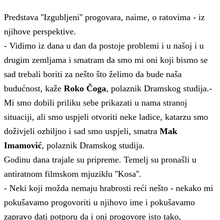
Predstava ''Izgubljeni'' progovara, naime, o ratovima - iz
njihove perspektive.
- Vidimo iz dana u dan da postoje problemi i u našoj i u
drugim zemljama i smatram da smo mi oni koji bismo se
sad trebali boriti za nešto što želimo da bude naša
budućnost, kaže
Roko Čoga
, polaznik Dramskog studija.
-
Mi smo dobili priliku sebe prikazati u nama stranoj
situaciji, ali smo uspjeli otvoriti neke ladice, katarzu smo
doživjeli ozbiljno i sad smo uspjeli, smatra
Mak
Imamović
, polaznik Dramskog studija.
Godinu dana trajale su pripreme. Temelj su pronašli u
antiratnom filmskom mjuziklu ''Kosa''.
- Neki koji možda nemaju hrabrosti reći nešto - nekako mi
pokušavamo progovoriti u njihovo ime i pokušavamo
zapravo dati potporu da i oni progovore isto tako,