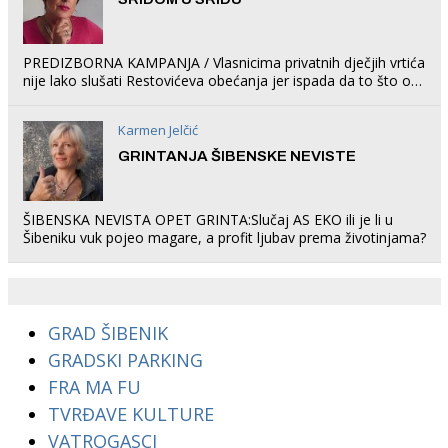
PREDIZBORNA KAMPANJA / Vlasnicima privatnih dječjih vrtića
nije lako slušati Restovićeva obećanja jer ispada da to što oni
rade u Šibeniku ne postoji
Karmen Jelčić
GRINTANJA ŠIBENSKE NEVISTE
ŠIBENSKA NEVISTA OPET GRINTA:Slučaj AS EKO ili je li u
Šibeniku vuk pojeo magare, a profit ljubav prema životinjama?
GRAD ŠIBENIK
GRADSKI PARKING
FRA MA FU
TVRĐAVE KULTURE
VATROGASCI