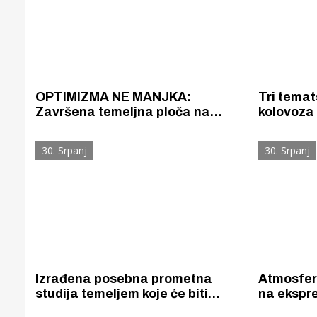
OPTIMIZMA NE MANJKA:
Tri temat
Završena temeljna ploča na
kolovoza 
gradnji novog vatrogasnog doma
vole i žel
u Šibeniku, podižu se zidovi
30. Srpanj
30. Srpanj
Izrađena posebna prometna
Atmosfer
studija temeljem koje će biti
na ekspr
uspostavljena privremena
donosi e