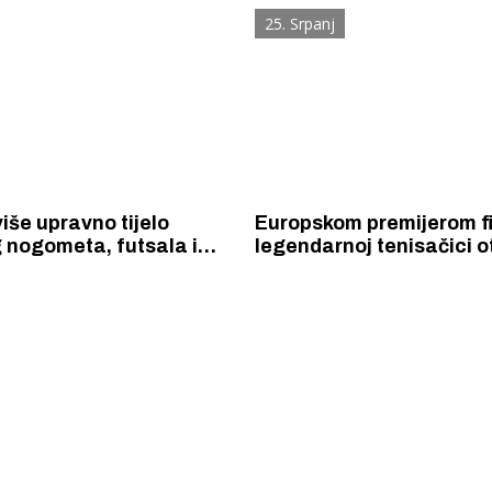
ure koje mogu dugo
25. Srpanj
 Dalmaciju Ω stiže s 35°
eć u subotu.
više upravno tijelo
Europskom premijerom f
 nogometa, futsala i
legendarnoj tenisačici o
 na pijesku gradi 1000
3.CIFF u Šibeniku
malonogometnih terena –
 Drnišu, a uskoro u
 Šibeniku i Kninu.
 Krke iz prve ruke -
Šibenik spreman za dol
ostel Titius u
električnih autobusa: i
NP Krka u
12 punionica na kolodvo