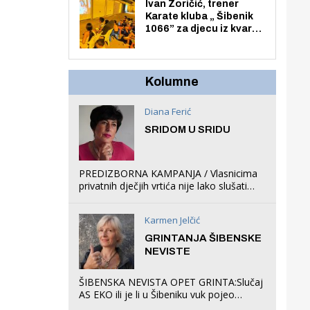
Zmajevac
Ivan Zoričić, trener
Karate kluba „ Šibenik
1066” za djecu iz kvarta
pretvorio svoju garažu
u igraonicu, postavio
ljuljačke i trampolin i
organizirao dječje
Kolumne
ljetno kino.
Diana Ferić
SRIDOM U SRIDU
PREDIZBORNA KAMPANJA / Vlasnicima
privatnih dječjih vrtića nije lako slušati
Restovićeva obećanja jer ispada da to
što oni rade u Šibeniku ne postoji
Karmen Jelčić
GRINTANJA ŠIBENSKE
NEVISTE
ŠIBENSKA NEVISTA OPET GRINTA:Slučaj
AS EKO ili je li u Šibeniku vuk pojeo
magare, a profit ljubav prema