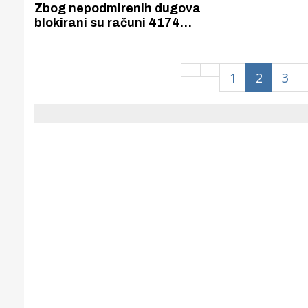
Puljanim
Zbog nepodmirenih dugova
blokirani su računi 4174
građanina Šibensko-kninske
županije. Dužni su 48 500 000
eura, najviše bankama i
1
2
3
telekomima.