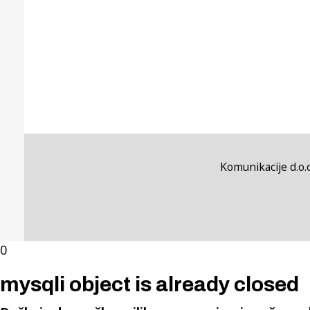
Komunikacije d.o.o
0
mysqli object is already closed