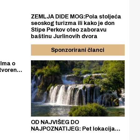
ZEMLJA DIDE MOG:Pola stoljeća
seoskog turizma ili kako je don
Stipe Perkov oteo zaboravu
baštinu Jurlinovih dvora
Sponzorirani članci
ilma o
tvoren
azak
OD NAJVIŠEG DO
ZA
zgrađeno
NAJPOZNATIJEG: Pet lokacija
AKA
ru
koje otkrivaju različitost slapova
isku