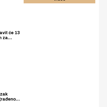
avit će 13
m za
vog
azak
zgrađeno
ru