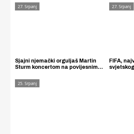
regulacija prometa na širem
temperat
27. Srpanj
27. Srpanj
području grada Šibenika za
trajati. U
Thompsonov koncert
do 40°C v
Sjajni njemački orguljaš Martin
FIFA, naj
Sturm koncertom na povijesnim
svjetskog
orguljama u crkvi sv. Frane otvara
nogometa
33.Orguljašku školu
trajnih 
25. Srpanj
kod nas u
Vodicama,
Gornji tok
Otkrijte h
edukativnom kampusu 