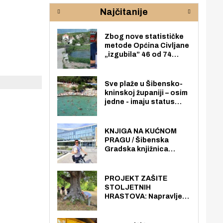
rijeke Krke
sud
Najčitanije
pod
zaj
Zbog nove statističke
metode Općina Civljane
„izgubila” 46 od 74
zaposlenika. Do sada je
imala više zaposlenika
nego radno sposobnih
Sve plaže u Šibensko-
osoba među svojih 170
kninskoj županiji – osim
stanovnika.
jedne - imaju status
javno dostupnog
pomorskog dobra u
općoj upotrebi. Pristup
KNJIGA NA KUĆNOM
je slobodan i besplatan
PRAGU / Šibenska
za sve građane i
Gradska knjižnica
posjetitelje.
„Juraj Šižgorić” uvela
besplatnu dostavu
knjiga na kućnu adresu
PROJEKT ZAŠITE
električnim biciklom.
STOLJETNIH
HRASTOVA: Napravljen
prvi stručni pregled
hrastova na lokaciji