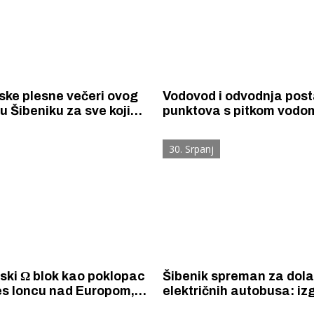
ske plesne večeri ovog
Vodovod i odvodnja post
u Šibeniku za sve koji
punktova s pitkom vodo
e plesati
posjetitelje Thompsono
koncerta u Šibeniku
30. Srpanj
ski Ω blok kao poklopac
Šibenik spreman za dol
es loncu nad Europom,
električnih autobusa: i
kstremno visoke
12 punionica na kolodvo