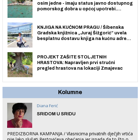
osim jedne - imaju status javno dostupnog
pomorskog dobra u općoj upotrebi.
Pristup je slobodan i besplatan za sve
građane i posjetitelje.
KNJIGA NA KUĆNOM PRAGU / Šibenska
Gradska knjižnica „Juraj Šižgorić” uvela
besplatnu dostavu knjiga na kućnu adresu
električnim biciklom.
PROJEKT ZAŠITE STOLJETNIH
HRASTOVA: Napravljen prvi stručni
pregled hrastova na lokaciji Zmajevac
Kolumne
Diana Ferić
SRIDOM U SRIDU
PREDIZBORNA KAMPANJA / Vlasnicima privatnih dječjih vrtića
nije lako slušati Restovićeva obećanja jer ispada da to što oni