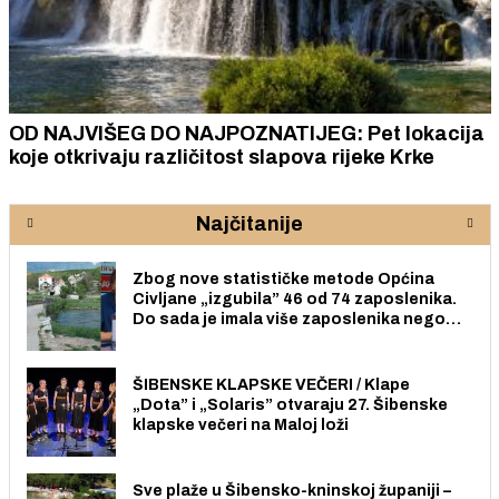
OD NAJVIŠEG DO NAJPOZNATIJEG: Pet lokacija
koje otkrivaju različitost slapova rijeke Krke
Najčitanije
Zbog nove statističke metode Općina
Civljane „izgubila” 46 od 74 zaposlenika.
Do sada je imala više zaposlenika nego
radno sposobnih osoba među svojih 170
stanovnika.
ŠIBENSKE KLAPSKE VEČERI / Klape
„Dota” i „Solaris” otvaraju 27. Šibenske
klapske večeri na Maloj loži
Sve plaže u Šibensko-kninskoj županiji –