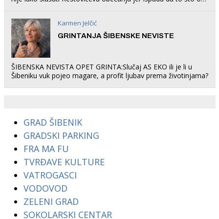
rade u Šibeniku ne postoji
Karmen Jelčić
GRINTANJA ŠIBENSKE NEVISTE
ŠIBENSKA NEVISTA OPET GRINTA:Slučaj AS EKO ili je li u
Šibeniku vuk pojeo magare, a profit ljubav prema životinjama?
GRAD ŠIBENIK
GRADSKI PARKING
FRA MA FU
TVRĐAVE KULTURE
VATROGASCI
VODOVOD
ZELENI GRAD
SOKOLARSKI CENTAR