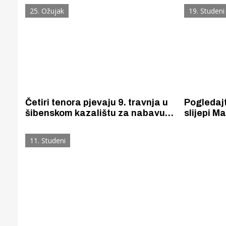
o okolišu i moru. Akciju
šibenske rive.
25. Ožujak
19. Studeni
sufinancira Granta LCIF, a ima
najmasovn
međunarodni karakter.
podmorja
organizir
Četiri tenora pjevaju 9. travnja u
Pogledajt
šibenskom kazalištu za nabavu
slijepi M
ljuljački za djecu invalide
svojom in
Kovača
11. Studeni
Gornji tok
Otkrijte h
edukativnom kampusu 