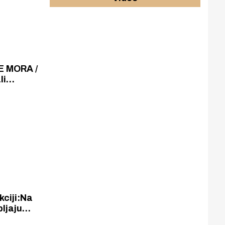
E MORA /
li
 živih
pljen
kciji:Na
pljaju
ju