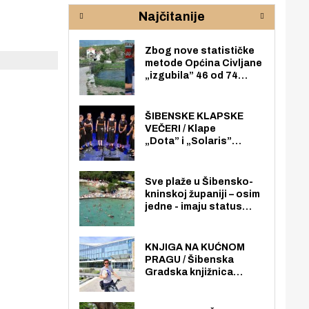
rijeke Krke
sud
Najčitanije
pod
zaj
Zbog nove statističke
metode Općina Civljane
„izgubila” 46 od 74
zaposlenika. Do sada je
imala više zaposlenika
nego radno sposobnih
ŠIBENSKE KLAPSKE
osoba među svojih 170
VEČERI / Klape
stanovnika.
„Dota” i „Solaris”
otvaraju 27. Šibenske
klapske večeri na Maloj
loži
Sve plaže u Šibensko-
kninskoj županiji – osim
jedne - imaju status
javno dostupnog
pomorskog dobra u
općoj upotrebi. Pristup
KNJIGA NA KUĆNOM
je slobodan i besplatan
PRAGU / Šibenska
za sve građane i
Gradska knjižnica
posjetitelje.
„Juraj Šižgorić” uvela
besplatnu dostavu