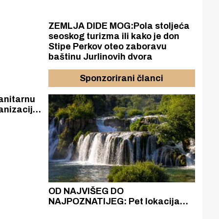
ZEMLJA DIDE MOG:Pola stoljeća
seoskog turizma ili kako je don
Stipe Perkov oteo zaboravu
baštinu Jurlinovih dvora
Sponzorirani članci
anitarnu
nizaciji
azak
OD NAJVIŠEG DO
ZA
zgrađeno
NAJPOZNATIJEG: Pet lokacija
AKA
ru
koje otkrivaju različitost slapova
isku