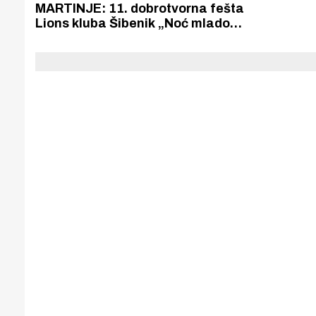
Puljanim
MARTINJE: 11. dobrotvorna fešta
Lions kluba Šibenik „Noć mladog
vina“