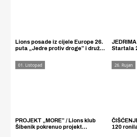
Lions posade iz cijele Europe 26.
JEDRIMA
puta „Jedre protiv droge” i druže
Startala 
se na gstro spektaklu uz
regata ko
tradicionalna jela i pića iz svih
ovisnosti
01. Listopad
26. Rujan
država sudionica
PROJEKT „MORE” / Lions klub
ČIŠĆENJE
Šibenik pokrenuo projekt
120 ronil
podizanja svijesti o važnosti brige
Mekedonij