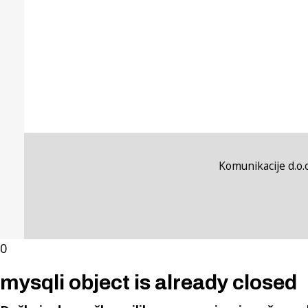
Komunikacije d.o.o
0
mysqli object is already closed