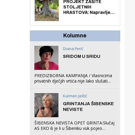
knjiga na kućnu adresu
PROJEKT ZAŠITE
električnim biciklom.
STOLJETNIH
HRASTOVA: Napravljen
prvi stručni pregled
hrastova na lokaciji
Zmajevac
Kolumne
Diana Ferić
SRIDOM U SRIDU
PREDIZBORNA KAMPANJA / Vlasnicima
privatnih dječjih vrtića nije lako slušati
Restovićeva obećanja jer ispada da to
što oni rade u Šibeniku ne postoji
Karmen Jelčić
GRINTANJA ŠIBENSKE
NEVISTE
ŠIBENSKA NEVISTA OPET GRINTA:Slučaj
AS EKO ili je li u Šibeniku vuk pojeo
magare, a profit ljubav prema