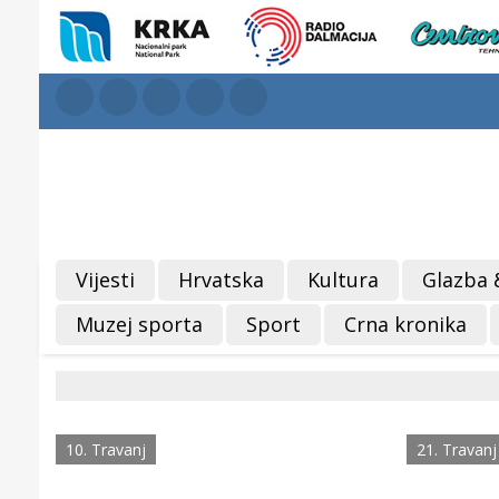
Vijesti
Hrvatska
Kultura
Glazba 
Muzej sporta
Sport
Crna kronika
10. Travanj
21. Travanj