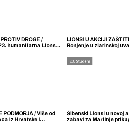
 PROTIV DROGE /
LIONSI U AKCIJI ZAŠTIT
23. humanitarna Lions
Ronjenje u zlarinskoj uva
ja pomaže borbu protiv
potvrdilo da i dalje nema
 i promovira Hrvatsku
primjeraka periski, priku
23. Studeni
otpad za analizu
 PODMORJA / Više od
Šibenski Lionsi u novoj a
aca iz Hrvatske i
zabavi za Martinje priku
e čisti podmorje duž
novac za aparat za dječ