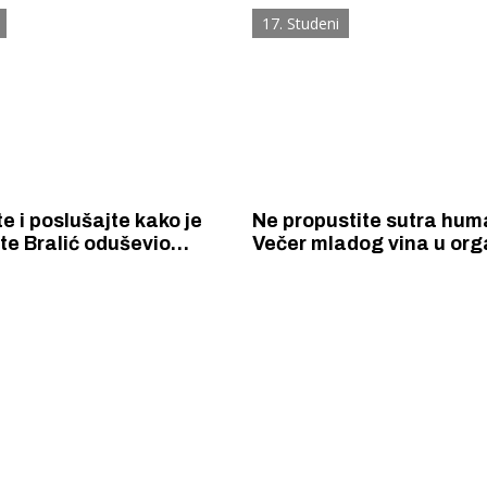
 To je jednoj od
dijagnostiku
17. Studeni
ijih akcija čišćenja
 ove godine
ana u Hrvatskoj
e i poslušajte kako je
Ne propustite sutra hum
ate Bralić oduševio
Večer mladog vina u orga
terpretacijom Miše
šibenskih Lionsa
 Krke iz prve ruke -
Šibenik spreman za dol
ostel Titius u
električnih autobusa: i
NP Krka u
12 punionica na kolodvo