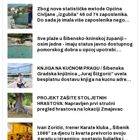
Zbog nove statističke metode Općina
Civljane „izgubila” 46 od 74 zaposlenika.
Do sada je imala više zaposlenika nego
radno sposobnih osoba među svojih 170
stanovnika.
Sve plaže u Šibensko-kninskoj županiji –
osim jedne - imaju status javno dostupnog
pomorskog dobra u općoj upotrebi.
Pristup je slobodan i besplatan za sve
građane i posjetitelje.
KNJIGA NA KUĆNOM PRAGU / Šibenska
Gradska knjižnica „Juraj Šižgorić” uvela
besplatnu dostavu knjiga na kućnu adresu
električnim biciklom.
PROJEKT ZAŠITE STOLJETNIH
HRASTOVA: Napravljen prvi stručni
pregled hrastova na lokaciji Zmajevac
Ivan Zoričić, trener Karate kluba „ Šibenik
1066” za djecu iz kvarta pretvorio svoju
garažu u igraonicu, postavio ljuljačke i