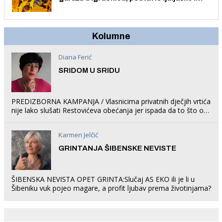
trampolin i organizirao dječje ljetno kino.
Kolumne
Diana Ferić
SRIDOM U SRIDU
PREDIZBORNA KAMPANJA / Vlasnicima privatnih dječjih vrtića
nije lako slušati Restovićeva obećanja jer ispada da to što oni
rade u Šibeniku ne postoji
Karmen Jelčić
GRINTANJA ŠIBENSKE NEVISTE
ŠIBENSKA NEVISTA OPET GRINTA:Slučaj AS EKO ili je li u
Šibeniku vuk pojeo magare, a profit ljubav prema životinjama?