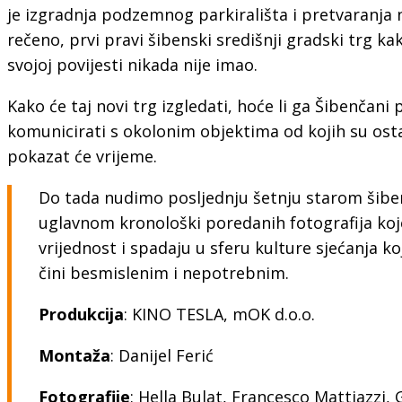
je izgradnja podzemnog parkirališta i pretvaranja 
rečeno, prvi pravi šibenski središnji gradski trg kaka
svojoj povijesti nikada nije imao.
Kako će taj novi trg izgledati, hoće li ga Šibenčani p
komunicirati s okolonim objektima od kojih su ostali
pokazat će vrijeme.
Do tada nudimo posljednju šetnju starom šib
uglavnom kronološki poredanih fotografija ko
vrijednost i spadaju u sferu kulture sjećanja ko
čini besmislenim i nepotrebnim.
Produkcija
: KINO TESLA, mOK d.o.o.
Montaža
: Danijel Ferić
Fotografije
: Hella Bulat, Francesco Mattiazzi, 