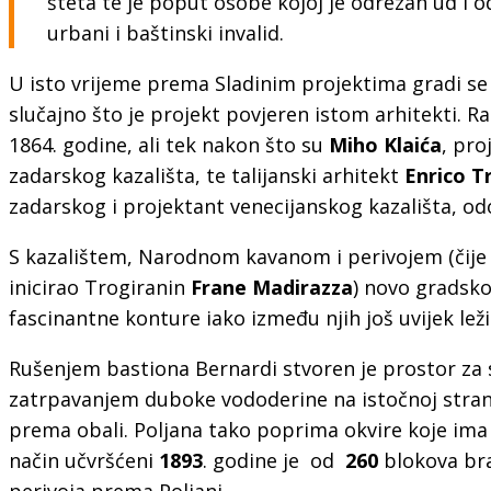
šteta te je poput osobe kojoj je odrezan ud i od
urbani i baštinski invalid.
U isto vrijeme prema Sladinim projektima gradi se k
slučajno što je projekt povjeren istom arhitekti. Ra
1864. godine, ali tek nakon što su
Miho Klaića
, pro
zadarskog kazališta, te talijanski arhitekt
Enrico T
zadarskog i projektant venecijanskog kazališta, odo
S kazalištem, Narodnom kavanom i perivojem (čije 
inicirao Trogiranin
Frane Madirazza
) novo gradsko
fascinantne konture iako između njih još uvijek le
Rušenjem bastiona Bernardi stvoren je prostor za s
zatrpavanjem duboke vododerine na istočnoj stran
prema obali. Poljana tako poprima okvire koje ima 
način učvršćeni
1893
. godine je od
260
blokova br
perivoja prema Poljani.