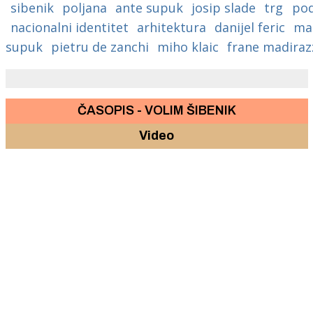
sibenik
poljana
ante supuk
josip slade
trg
pod
nacionalni identitet
arhitektura
danijel feric
ma
supuk
pietru de zanchi
miho klaic
frane madiraz
ČASOPIS - VOLIM ŠIBENIK
Video