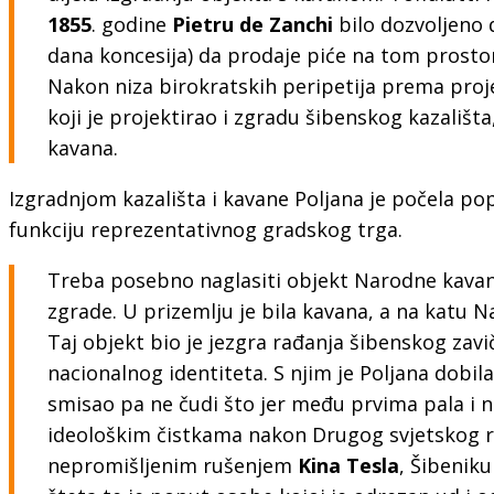
1855
. godine
Pietru de Zanchi
bilo dozvoljeno 
dana koncesija) da prodaje piće na tom prosto
Nakon niza birokratskih peripetija prema proj
koji je projektirao i zgradu šibenskog kazališt
kavana.
Izgradnjom kazališta i kavane Poljana je počela pop
funkciju reprezentativnog gradskog trga.
Treba posebno naglasiti objekt Narodne kavane
zgrade. U prizemlju je bila kavana, a na katu N
Taj objekt bio je jezgra rađanja šibenskog zavi
nacionalnog identiteta. S njim je Poljana dobil
smisao pa ne čudi što jer među prvima pala i ne
ideološkim čistkama nakon Drugog svjetskog r
nepromišljenim rušenjem
Kina Tesla
, Šibenik