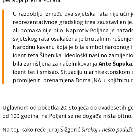
U razdoblju između dva svjetska rata nije učinj
reprezentativnog gradskog trga zaustavljen je. 
ali pomaka nije bilo. Naprotiv Poljana je naza
svjetskog rata osakaćena je brutalnim rušenj
Narodnu kavanu koja je bila simbol narodnog 
identiteta Šibenika, ideološki nasilno zamijeni
bila zamišljena za načelnikovanja
Ante Šupuka
identitet i smisao. Situaciju u arhitektonskom s
promijeniti prenamjena Doma JNA u knjižnicu
Uglavnom od početka 20. stoljeća do dvadesetih god
od 100 godina, na Poljani se ne događa ništa bitno. O
Na toj, kako reče Juraj Šižgorić
širokoj i nešto podužo