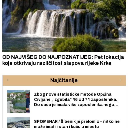
OD NAJVIŠEG DO NAJPOZNATIJEG: Pet lokacija
koje otkrivaju različitost slapova rijeke Krke
Najčitanije
Zbog nove statističke metode Općina
Civljane „izgubila” 46 od 74 zaposlenika.
Do sada je imala više zaposlenika nego
radno sposobnih osoba među svojih 170
stanovnika.
SPOMENAR / Šibenik je prelomio – nitko ne
može imati i stan i kuću u mjestu