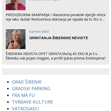
PREDIZBORNA KAMPANJA / Vlasnicima privatnih dječjih vrtića
nije lako slušati Restovićeva obećanja jer ispada da to što oni
rade u Šibeniku ne postoji
Karmen Jelčić
GRINTANJA ŠIBENSKE NEVISTE
ŠIBENSKA NEVISTA OPET GRINTA:Slučaj AS EKO ili je li u
Šibeniku vuk pojeo magare, a profit ljubav prema životinjama?
GRAD ŠIBENIK
GRADSKI PARKING
FRA MA FU
TVRĐAVE KULTURE
VATROGASCI