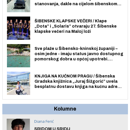
stanovanja, dakle na cijelom šibenskom
području pa ni na Jadriji.
ŠIBENSKE KLAPSKE VEČERI / Klape
„Dota” i „Solaris” otvaraju 27. Šibenske
klapske večeri na Maloj loži
Sve plaže u Šibensko-kninskoj županiji –
osim jedne - imaju status javno dostupnog
pomorskog dobra u općoj upotrebi.
Pristup je slobodan i besplatan za sve
građane i posjetitelje.
KNJIGA NA KUĆNOM PRAGU / Šibenska
Gradska knjižnica „Juraj Šižgorić” uvela
besplatnu dostavu knjiga na kućnu adresu
električnim biciklom.
Kolumne
Diana Ferić
SRIDOM U SRIDU