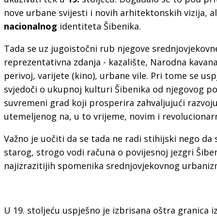
nove urbane svijesti i novih arhitektonskih vizija, al
nacionalnog
identiteta Šibenika.
Tada se uz jugoistočni rub njegove srednjovjekovn
reprezentativna zdanja - kazalište, Narodna kavana
perivoj, varijete (kino), urbane vile. Pri tome se us
svjedoči o ukupnoj kulturi Šibenika od njegovog p
suvremeni grad koji prosperira zahvaljujući razvo
utemeljenog na, u to vrijeme, novim i revolucion
Važno je uočiti da se tada ne radi stihijski nego da s
starog, strogo vodi računa o povijesnoj jezgri Šib
najizrazitijih spomenika srednjovjekovnog urbanizm
U 19. stoljeću uspješno je izbrisana oštra granica 