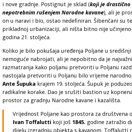
i nove gradnje. Postignut je sklad (
koji je drastično
nepotrebnim rušenjem Narodne kavane
), ali je p
on u naravi i bio, ostao nedefiniran. Šibenčani su t
prikladnoj urbanizaciji, ali ništa bitno nije učinjen
godina 21. stoljeća.
Koliko je bilo pokušaja uređenja Poljane u središnji
nemoguće nabrojati, ali je nepobitno da je najvažni
razmatranja kako poljanu pretvoriti u Poljanu razd
nastojala pretvoriti u Poljanu bilo vrijeme narodn
Ante Šupuka
krajem 19. stoljeća. Šupuk je poduzeo 
radikalne korake. Dao je srušiti bastion uz kopnena
prostor za gradnju Narodne kavane i kazališta.
Vrijednost Poljane kao prostora za društvena o
Ivan Toffalutti
koji još
1845.
godine zatražio d
dijelu izgradnju objekta s kavanom. Toffalutti 