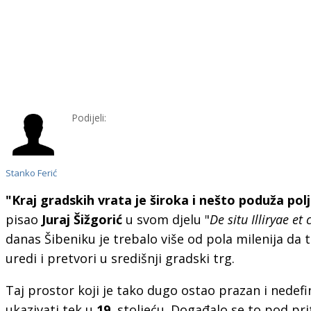
Podijeli:
Stanko Ferić
"Kraj gradskih vrata je široka i nešto poduža pol
pisao
Juraj Šižgorić
u svom djelu "
De situ Illiryae et 
danas Šibeniku je trebalo više od pola milenija da
uredi i pretvori u središnji gradski trg.
Taj prostor koji je tako dugo ostao prazan i nedefi
ukazivati tek u
19.
stoljeću. Događalo se to pod pri