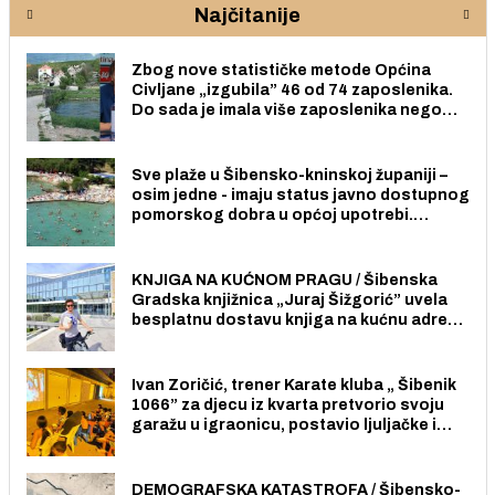
Najčitanije
Zbog nove statističke metode Općina
Civljane „izgubila” 46 od 74 zaposlenika.
Do sada je imala više zaposlenika nego
radno sposobnih osoba među svojih 170
stanovnika.
Sve plaže u Šibensko-kninskoj županiji –
osim jedne - imaju status javno dostupnog
pomorskog dobra u općoj upotrebi.
Pristup je slobodan i besplatan za sve
građane i posjetitelje.
KNJIGA NA KUĆNOM PRAGU / Šibenska
Gradska knjižnica „Juraj Šižgorić” uvela
besplatnu dostavu knjiga na kućnu adresu
električnim biciklom.
Ivan Zoričić, trener Karate kluba „ Šibenik
1066” za djecu iz kvarta pretvorio svoju
garažu u igraonicu, postavio ljuljačke i
trampolin i organizirao dječje ljetno kino.
DEMOGRAFSKA KATASTROFA / Šibensko-