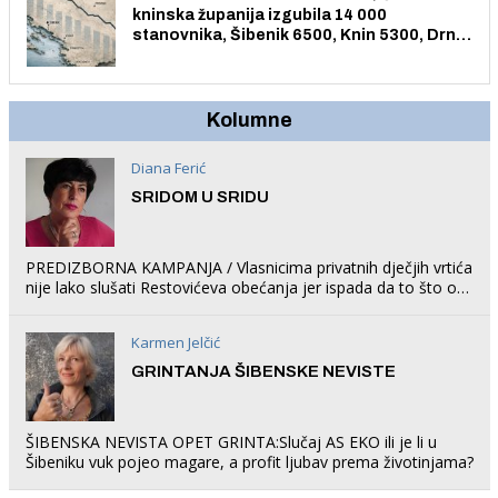
kninska županija izgubila 14 000
stanovnika, Šibenik 6500, Knin 5300, Drniš
1758, Skradin 625, Vodice 275...
Kolumne
Diana Ferić
SRIDOM U SRIDU
PREDIZBORNA KAMPANJA / Vlasnicima privatnih dječjih vrtića
nije lako slušati Restovićeva obećanja jer ispada da to što oni
rade u Šibeniku ne postoji
Karmen Jelčić
GRINTANJA ŠIBENSKE NEVISTE
ŠIBENSKA NEVISTA OPET GRINTA:Slučaj AS EKO ili je li u
Šibeniku vuk pojeo magare, a profit ljubav prema životinjama?