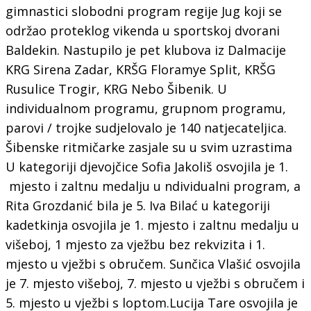
gimnastici slobodni program regije Jug koji se
održao proteklog vikenda u sportskoj dvorani
Baldekin. Nastupilo je pet klubova iz Dalmacije
KRG Sirena Zadar, KRŠG Floramye Split, KRŠG
Rusulice Trogir, KRG Nebo Šibenik. U
individualnom programu, grupnom programu,
parovi / trojke sudjelovalo je 140 natjecateljica.
Šibenske ritmičarke zasjale su u svim uzrastima
U kategoriji djevojčice Sofia Jakoliš osvojila je 1.
mjesto i zaltnu medalju u ndividualni program, a
Rita Grozdanić bila je 5. Iva Bilać u kategoriji
kadetkinja osvojila je 1. mjesto i zaltnu medalju u
višeboj, 1 mjesto za vježbu bez rekvizita i 1.
mjesto u vježbi s obručem. Sunčica Vlašić osvojila
je 7. mjesto višeboj, 7. mjesto u vježbi s obručem i
5. mjesto u vježbi s loptom.Lucija Tare osvojila je