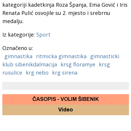
kategoriji kadetkinja Roza Španja, Ema Gović i Iris
Renata Pulić osvojile su 2. mjesto i srebrnu
medalju.
Iz kategorije:
Sport
Označeno u:
gimnastika
ritmicka gimnastika
gimnasticki
klub sibenikdalmacija
krsg floramye
krsg
rusulice
krg nebo
krg sirena
ČASOPIS - VOLIM ŠIBENIK
Video