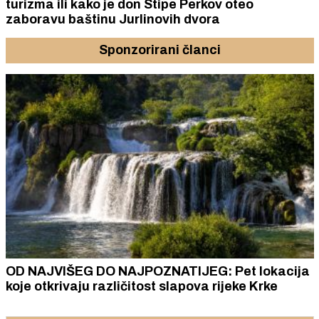
turizma ili kako je don Stipe Perkov oteo
zaboravu baštinu Jurlinovih dvora
Sponzorirani članci
OD NAJVIŠEG DO NAJPOZNATIJEG: Pet lokacija
koje otkrivaju različitost slapova rijeke Krke