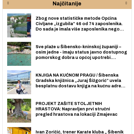
Najčitanije
Zbog nove statističke metode Općina
Civljane „izgubila” 46 od 74 zaposlenika.
Do sada je imala više zaposlenika nego
radno sposobnih osoba među svojih 170
stanovnika.
Sve plaže u Šibensko-kninskoj županiji –
osim jedne - imaju status javno dostupnog
pomorskog dobra u općoj upotrebi.
Pristup je slobodan i besplatan za sve
građane i posjetitelje.
KNJIGA NA KUĆNOM PRAGU / Šibenska
Gradska knjižnica „Juraj Šižgorić” uvela
besplatnu dostavu knjiga na kućnu adresu
električnim biciklom.
PROJEKT ZAŠITE STOLJETNIH
HRASTOVA: Napravljen prvi stručni
pregled hrastova na lokaciji Zmajevac
Ivan Zoričić, trener Karate kluba „ Šibenik