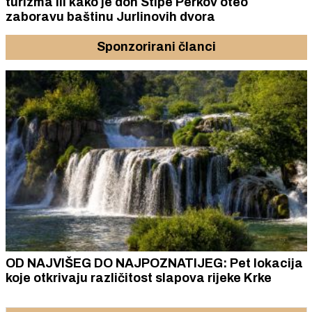
turizma ili kako je don Stipe Perkov oteo
zaboravu baštinu Jurlinovih dvora
Sponzorirani članci
OD NAJVIŠEG DO NAJPOZNATIJEG: Pet lokacija
koje otkrivaju različitost slapova rijeke Krke