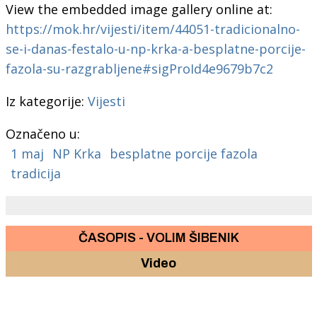
View the embedded image gallery online at:
https://mok.hr/vijesti/item/44051-tradicionalno-
se-i-danas-festalo-u-np-krka-a-besplatne-porcije-
fazola-su-razgrabljene#sigProId4e9679b7c2
Iz kategorije:
Vijesti
Označeno u:
1 maj
NP Krka
besplatne porcije fazola
tradicija
ČASOPIS - VOLIM ŠIBENIK
Video