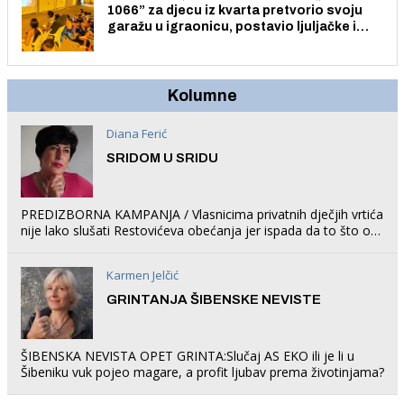
1066” za djecu iz kvarta pretvorio svoju
garažu u igraonicu, postavio ljuljačke i
trampolin i organizirao dječje ljetno kino.
Kolumne
Diana Ferić
SRIDOM U SRIDU
PREDIZBORNA KAMPANJA / Vlasnicima privatnih dječjih vrtića
nije lako slušati Restovićeva obećanja jer ispada da to što oni
rade u Šibeniku ne postoji
Karmen Jelčić
GRINTANJA ŠIBENSKE NEVISTE
ŠIBENSKA NEVISTA OPET GRINTA:Slučaj AS EKO ili je li u
Šibeniku vuk pojeo magare, a profit ljubav prema životinjama?