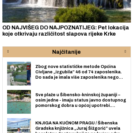
OD NAJVIŠEG DO NAJPOZNATIJEG: Pet lokacija
koje otkrivaju različitost slapova rijeke Krke
Najčitanije
Zbog nove statističke metode Općina
Civljane „izgubila” 46 od 74 zaposlenika.
Do sada je imala više zaposlenika nego
radno sposobnih osoba među svojih 170
stanovnika.
Sve plaže u Šibensko-kninskoj županiji –
osim jedne - imaju status javno dostupnog
pomorskog dobra u općoj upotrebi.
Pristup je slobodan i besplatan za sve
građane i posjetitelje.
KNJIGA NA KUĆNOM PRAGU / Šibenska
Gradska knjižnica „Juraj Šižgorić” uvela