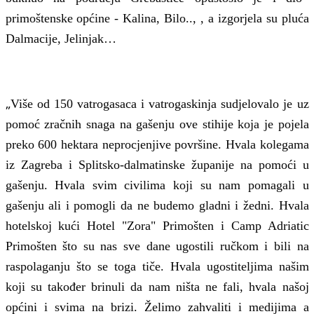
primoštenske općine -
Kalina, Bilo.., ,
a
izgo
rjela
su pluća
Dalmacije, Jelinjak…
„
Više od 150 vatrogasaca i vatrogaskinja sudjelovalo je uz
pomoć zračnih snaga na gašenju ove stihije koja je pojela
preko 600 hektara neprocjenjive površine. Hvala kolegama
iz Zagreba i Splitsko-dalmatinske županije na pomoći u
gašenju. Hvala svim civilima koji su nam pomagali u
gašenju ali i pomogli da ne budemo gladni i žedni. Hvala
hotelskoj kući
Hotel "Zora" Primošten
i
Camp Adriatic
Primošten
što su nas sve dane ugostili ručkom i bili na
raspolaganju što se toga tiče. Hvala ugostiteljima našim
koji su također brinuli da nam ništa ne fali, hvala našoj
općini i svima na brizi. Želimo zahvaliti i medijima a