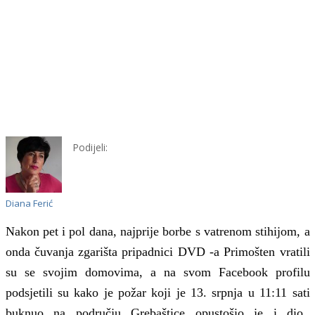
Podijeli:
Diana Ferić
Nakon
pet
i pol dana, najprije borbe s vatrenom stihijom, a
onda čuvanja zgarišta pripadnici DVD -a Primošten vratili
su se svojim domovima, a na svom Facebook profilu
podsjetili su kako je požar koji
je 13.
srpnja
u 11:11
sati
buknuo na području Grebaštice opustošio je i dio