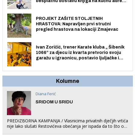
besplatnu dostavu knjiga na kućnu adresu
električnim biciklom.
PROJEKT ZAŠITE STOLJETNIH
HRASTOVA: Napravljen prvi stručni
pregled hrastova na lokaciji Zmajevac
Ivan Zoričić, trener Karate kluba „ Šibenik
1066” za djecu iz kvarta pretvorio svoju
garažu u igraonicu, postavio ljuljačke i
trampolin i organizirao dječje ljetno kino.
Kolumne
Diana Ferić
SRIDOM U SRIDU
PREDIZBORNA KAMPANJA / Vlasnicima privatnih dječjih vrtića
nije lako slušati Restovićeva obećanja jer ispada da to što oni
rade u Šibeniku ne postoji