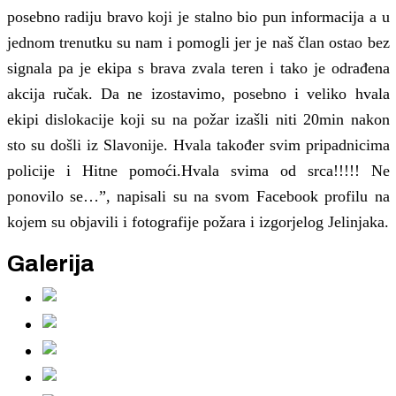
posebno radiju
bravo
koji je stalno bio pun informacija a u
jednom trenutku su nam i pomogli jer je naš član ostao bez
signala pa je ekipa s brava zvala teren i tako je odrađena
akcija ručak.
Da ne izostavimo, posebno i veliko hvala
ekipi dislokacije koji su na požar izašli niti 20min nakon
sto su došli iz Slavonije. Hvala također svim pripadnicima
policije i Hitne pomoći.Hvala svima od srca!!!!! Ne
ponovilo se…”,
napisali su na svom Facebook profilu na
kojem su objavili i fotografije požara i izgorjelog Jelinjaka.
Galerija