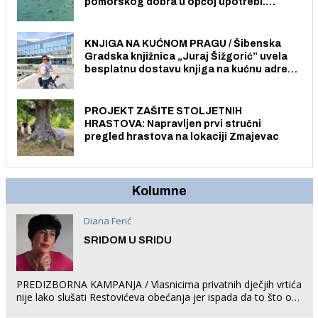
pomorskog dobra u općoj upotrebi.
Pristup je slobodan i besplatan za sve
građane i posjetitelje.
KNJIGA NA KUĆNOM PRAGU / Šibenska
Gradska knjižnica „Juraj Šižgorić” uvela
besplatnu dostavu knjiga na kućnu adresu
električnim biciklom.
PROJEKT ZAŠITE STOLJETNIH
HRASTOVA: Napravljen prvi stručni
pregled hrastova na lokaciji Zmajevac
Kolumne
Diana Ferić
SRIDOM U SRIDU
PREDIZBORNA KAMPANJA / Vlasnicima privatnih dječjih vrtića
nije lako slušati Restovićeva obećanja jer ispada da to što oni
rade u Šibeniku ne postoji