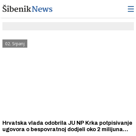
02. Srpanj
Hrvatska vlada odobrila JU NP Krka potpisivanje
ugovora o bespovratnoj dodjeli oko 2 milijuna
eura za očuvanje sedrenih barijera