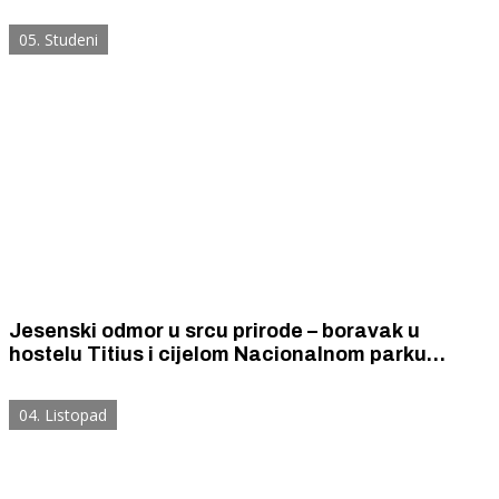
destinacije uz visoku razinu zadovoljstva
njegovih posjetitelja
05. Studeni
Jesenski odmor u srcu prirode – boravak u
hostelu Titius i cijelom Nacionalnom parku
„Krka“ po nižim cijenama
04. Listopad