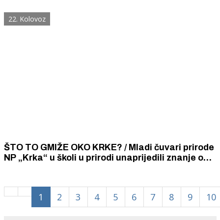
22. Kolovoz
ŠTO TO GMIŽE OKO KRKE? / Mladi čuvari prirode
NP „Krka“ u školi u prirodi unaprijedili znanje o
paucima, gmazovima i vodozemcima.
1
2
3
4
5
6
7
8
9
10