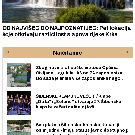
OD NAJVIŠEG DO NAJPOZNATIJEG: Pet lokacija
koje otkrivaju različitost slapova rijeke Krke
Najčitanije
Zbog nove statističke metode Općina
Civljane „izgubila” 46 od 74 zaposlenika.
Do sada je imala više zaposlenika nego
radno sposobnih osoba među svojih 170
stanovnika.
ŠIBENSKE KLAPSKE VEČERI / Klape
„Dota” i „Solaris” otvaraju 27. Šibenske
klapske večeri na Maloj loži
Sve plaže u Šibensko-kninskoj županiji –
osim jedne - imaju status javno dostupnog