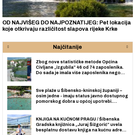
OD NAJVIŠEG DO NAJPOZNATIJEG: Pet lokacija
koje otkrivaju različitost slapova rijeke Krke
Najčitanije
Zbog nove statističke metode Općina
Civljane „izgubila” 46 od 74 zaposlenika.
Do sada je imala više zaposlenika nego
radno sposobnih osoba među svojih 170
stanovnika.
Sve plaže u Šibensko-kninskoj županiji –
osim jedne - imaju status javno dostupnog
pomorskog dobra u općoj upotrebi.
Pristup je slobodan i besplatan za sve
građane i posjetitelje.
KNJIGA NA KUĆNOM PRAGU / Šibenska
Gradska knjižnica „Juraj Šižgorić” uvela
besplatnu dostavu knjiga na kućnu adresu