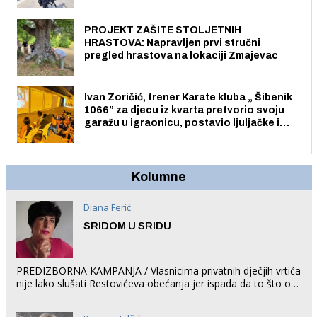
električnim biciklom.
PROJEKT ZAŠITE STOLJETNIH
HRASTOVA: Napravljen prvi stručni
pregled hrastova na lokaciji Zmajevac
Ivan Zoričić, trener Karate kluba „ Šibenik
1066” za djecu iz kvarta pretvorio svoju
garažu u igraonicu, postavio ljuljačke i
trampolin i organizirao dječje ljetno kino.
Kolumne
Diana Ferić
SRIDOM U SRIDU
PREDIZBORNA KAMPANJA / Vlasnicima privatnih dječjih vrtića
nije lako slušati Restovićeva obećanja jer ispada da to što oni
rade u Šibeniku ne postoji