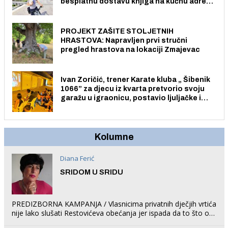
besplatnu dostavu knjiga na kućnu adresu
električnim biciklom.
PROJEKT ZAŠITE STOLJETNIH
HRASTOVA: Napravljen prvi stručni
pregled hrastova na lokaciji Zmajevac
Ivan Zoričić, trener Karate kluba „ Šibenik
1066” za djecu iz kvarta pretvorio svoju
garažu u igraonicu, postavio ljuljačke i
trampolin i organizirao dječje ljetno kino.
Kolumne
Diana Ferić
SRIDOM U SRIDU
PREDIZBORNA KAMPANJA / Vlasnicima privatnih dječjih vrtića
nije lako slušati Restovićeva obećanja jer ispada da to što oni
rade u Šibeniku ne postoji