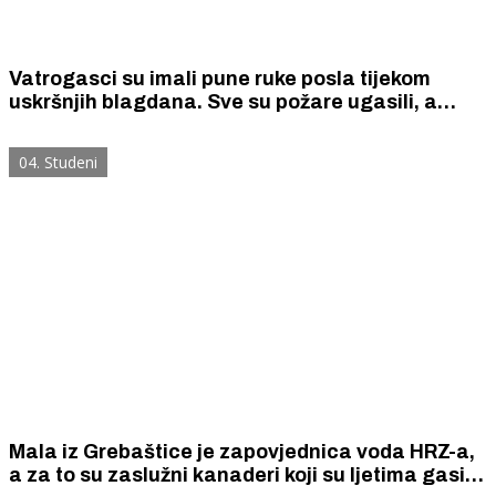
Vatrogasci su imali pune ruke posla tijekom
uskršnjih blagdana. Sve su požare ugasili, a
intervencije obavili brzo i učinkovito.
04. Studeni
Mala iz Grebaštice je zapovjednica voda HRZ-a,
a za to su zaslužni kanaderi koji su ljetima gasili