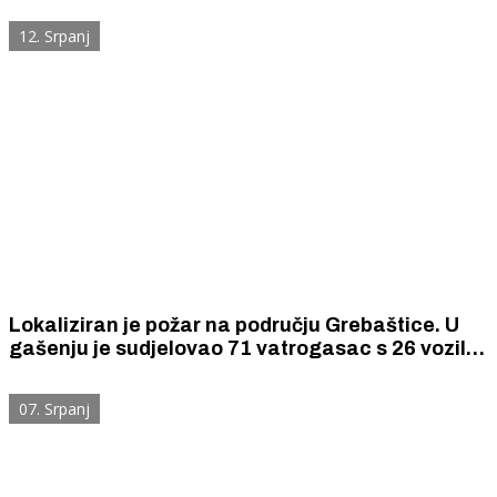
zrakoplova. Jedan je vatrogasac ozlijeđen.
12. Srpanj
Lokaliziran je požar na području Grebaštice. U
gašenju je sudjelovao 71 vatrogasac s 26 vozila i
sedam vatrogasnih zrakoplova.
07. Srpanj