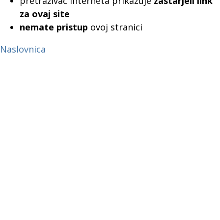
pretraživač interneta prikazuje
zastarjeli link
za ovaj site
nemate pristup
ovoj stranici
Naslovnica