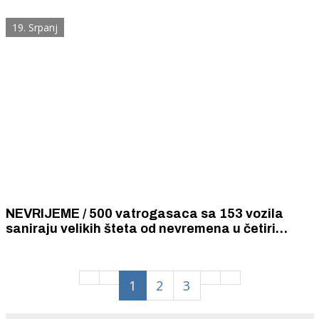
grobove i sakralnog objekta.
19. Srpanj
NEVRIJEME / 500 vatrogasaca sa 153 vozila
saniraju velikih šteta od nevremena u četiri
hrvatske županije i Gradu Zagrebu
1
2
3