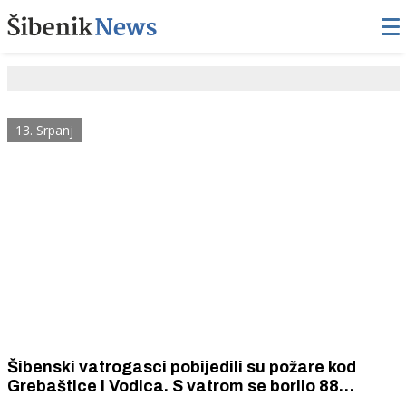
13. Srpanj
Šibenski vatrogasci pobijedili su požare kod
Grebaštice i Vodica. S vatrom se borilo 88
vatrogasaca, 32 vatrogasna vozila i osam