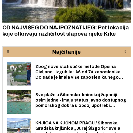
OD NAJVIŠEG DO NAJPOZNATIJEG: Pet lokacija
koje otkrivaju različitost slapova rijeke Krke
Najčitanije
Zbog nove statističke metode Općina
Civljane „izgubila” 46 od 74 zaposlenika.
Do sada je imala više zaposlenika nego
radno sposobnih osoba među svojih 170
stanovnika.
Sve plaže u Šibensko-kninskoj županiji –
osim jedne - imaju status javno dostupnog
pomorskog dobra u općoj upotrebi.
Pristup je slobodan i besplatan za sve
građane i posjetitelje.
KNJIGA NA KUĆNOM PRAGU / Šibenska
Gradska knjižnica „Juraj Šižgorić” uvela