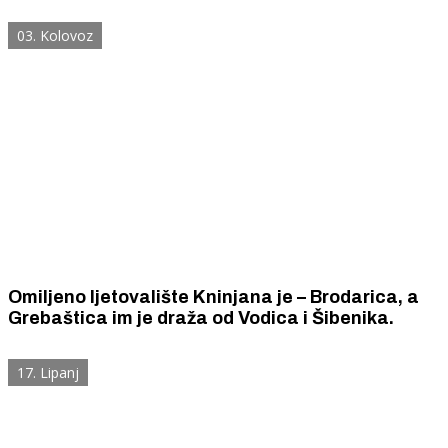
požare na tom području
03. Kolovoz
Omiljeno ljetovalište Kninjana je – Brodarica, a
Grebaštica im je draža od Vodica i Šibenika.
17. Lipanj