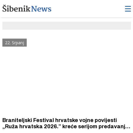
22. Srpanj
Braniteljski Festival hrvatske vojne povijesti
„Ruža hrvatska 2026.” kreće serijom predavanja
koja obračunavaju s obmanama, lažima i