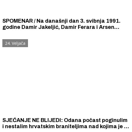
SPOMENAR / Na današnji dan 3. svibnja 1991.
godine Damir Jakeljić, Damir Ferara i Arsen
Krapljanov podigli su hrvatsku zastava na Domu
JNA u središtu Šibeniku
24. Veljača
SJEĆANJE NE BLIJEDI: Odana počast poginulim
i nestalim hrvatskim braniteljima nad kojima je u