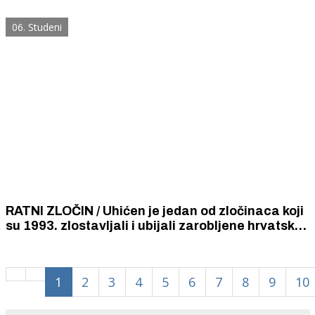
ratnih zločina protiv civilnog stanovništva
počinjenih u okupiranom Drnišu tijekom 1994. i
06. Studeni
1995. godine
RATNI ZLOČIN / Uhićen je jedan od zločinaca koji
su 1993. zlostavljali i ubijali zarobljene hrvatske
branitelje u Dragišićima. Tijela Borisa Troskota i
Borislava Periše nikada nisu pronađena.
1
2
3
4
5
6
7
8
9
10