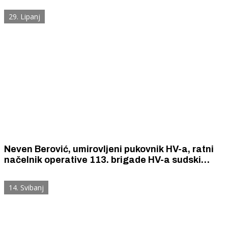
krivotvorinama koje stigmatiziraju Hrvatsku
29. Lipanj
Neven Berović, umirovljeni pukovnik HV-a, ratni
načelnik operative 113. brigade HV-a sudski
kažnjen za klevetanje ratnog načelnika PU
Nikole Vukošića i neistine o oslobađanju Drniša
14. Svibanj
1991.