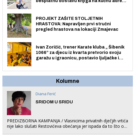
besplatnu dostavu knjiga na kućnu adresu
električnim biciklom.
PROJEKT ZAŠITE STOLJETNIH
HRASTOVA: Napravljen prvi stručni
pregled hrastova na lokaciji Zmajevac
Ivan Zoričić, trener Karate kluba „ Šibenik
1066” za djecu iz kvarta pretvorio svoju
garažu u igraonicu, postavio ljuljačke i
trampolin i organizirao dječje ljetno kino.
Kolumne
Diana Ferić
SRIDOM U SRIDU
PREDIZBORNA KAMPANJA / Vlasnicima privatnih dječjih vrtića
nije lako slušati Restovićeva obećanja jer ispada da to što oni
rade u Šibeniku ne postoji