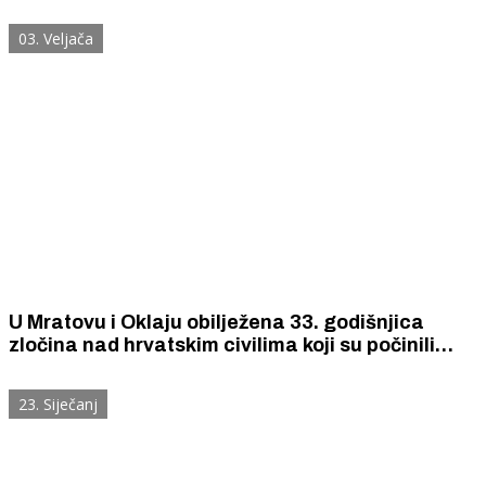
selu Dragišići 1993. godine počinjen ratni zločin
03. Veljača
U Mratovu i Oklaju obilježena 33. godišnjica
zločina nad hrvatskim civilima koji su počinili
pripadnici Srpske Vojske Krajine i Kragujevačkog
četničkog pokreta
23. Siječanj