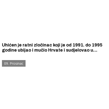
Uhićen je ratni zločinac koji je od 1991. do 1995
godine ubijao i mučio Hrvate i sudjelovao u
rušenju svih crkvi na okupiranom području
Vodica i Skradina.
09. Prosinac