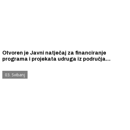
Otvoren je Javni natječaj za financiranje
programa i projekata udruga iz područja
zdravstva, socijalne skrbi, veteranskih udruga i
udruga proizašlih iz Domovinskog rata za 2026.
03. Svibanj