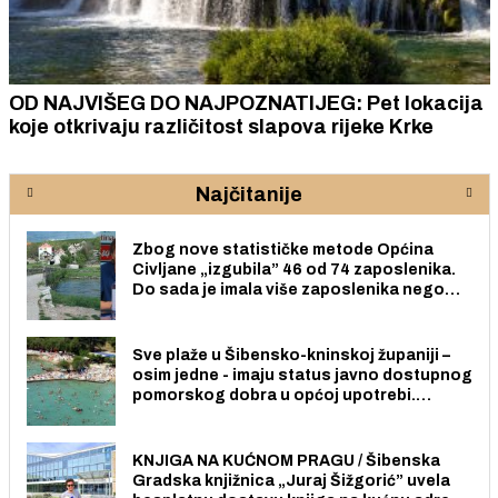
OD NAJVIŠEG DO NAJPOZNATIJEG: Pet lokacija
koje otkrivaju različitost slapova rijeke Krke
Najčitanije
Zbog nove statističke metode Općina
Civljane „izgubila” 46 od 74 zaposlenika.
Do sada je imala više zaposlenika nego
radno sposobnih osoba među svojih 170
stanovnika.
Sve plaže u Šibensko-kninskoj županiji –
osim jedne - imaju status javno dostupnog
pomorskog dobra u općoj upotrebi.
Pristup je slobodan i besplatan za sve
građane i posjetitelje.
KNJIGA NA KUĆNOM PRAGU / Šibenska
Gradska knjižnica „Juraj Šižgorić” uvela