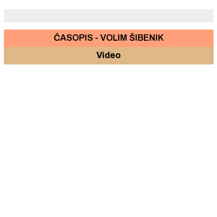
"Slamić"
ČASOPIS - VOLIM ŠIBENIK
Video