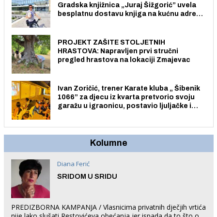
Gradska knjižnica „Juraj Šižgorić” uvela
besplatnu dostavu knjiga na kućnu adresu
električnim biciklom.
PROJEKT ZAŠITE STOLJETNIH
HRASTOVA: Napravljen prvi stručni
pregled hrastova na lokaciji Zmajevac
Ivan Zoričić, trener Karate kluba „ Šibenik
1066” za djecu iz kvarta pretvorio svoju
garažu u igraonicu, postavio ljuljačke i
trampolin i organizirao dječje ljetno kino.
Kolumne
Diana Ferić
SRIDOM U SRIDU
PREDIZBORNA KAMPANJA / Vlasnicima privatnih dječjih vrtića
nije lako slušati Restovićeva obećanja jer ispada da to što oni