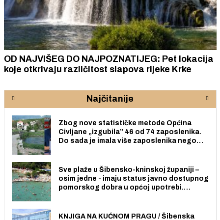
OD NAJVIŠEG DO NAJPOZNATIJEG: Pet lokacija
koje otkrivaju različitost slapova rijeke Krke
Najčitanije
Zbog nove statističke metode Općina
Civljane „izgubila” 46 od 74 zaposlenika.
Do sada je imala više zaposlenika nego
radno sposobnih osoba među svojih 170
stanovnika.
Sve plaže u Šibensko-kninskoj županiji –
osim jedne - imaju status javno dostupnog
pomorskog dobra u općoj upotrebi.
Pristup je slobodan i besplatan za sve
građane i posjetitelje.
KNJIGA NA KUĆNOM PRAGU / Šibenska