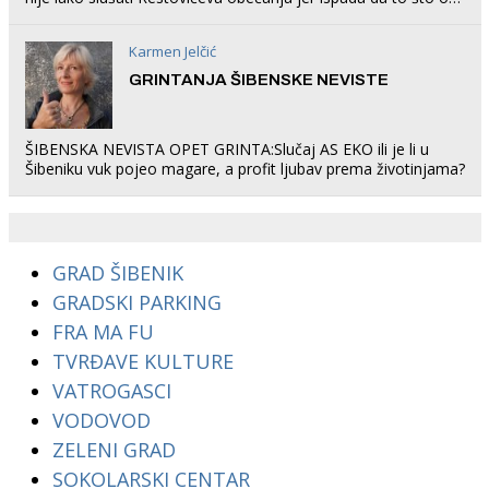
rade u Šibeniku ne postoji
Karmen Jelčić
GRINTANJA ŠIBENSKE NEVISTE
ŠIBENSKA NEVISTA OPET GRINTA:Slučaj AS EKO ili je li u
Šibeniku vuk pojeo magare, a profit ljubav prema životinjama?
GRAD ŠIBENIK
GRADSKI PARKING
FRA MA FU
TVRĐAVE KULTURE
VATROGASCI
VODOVOD
ZELENI GRAD
SOKOLARSKI CENTAR