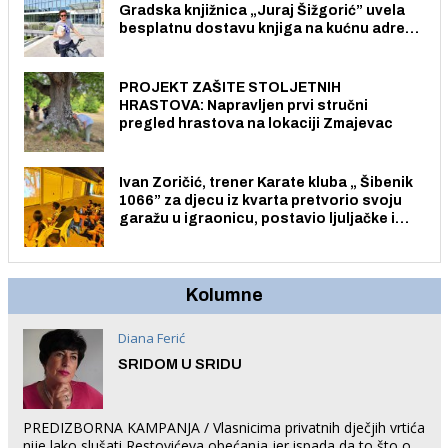
Gradska knjižnica „Juraj Šižgorić” uvela
besplatnu dostavu knjiga na kućnu adresu
električnim biciklom.
PROJEKT ZAŠITE STOLJETNIH
HRASTOVA: Napravljen prvi stručni
pregled hrastova na lokaciji Zmajevac
Ivan Zoričić, trener Karate kluba „ Šibenik
1066” za djecu iz kvarta pretvorio svoju
garažu u igraonicu, postavio ljuljačke i
trampolin i organizirao dječje ljetno kino.
Kolumne
Diana Ferić
SRIDOM U SRIDU
PREDIZBORNA KAMPANJA / Vlasnicima privatnih dječjih vrtića
nije lako slušati Restovićeva obećanja jer ispada da to što oni