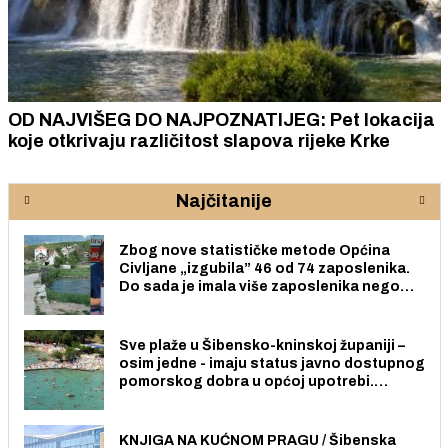
OD NAJVIŠEG DO NAJPOZNATIJEG: Pet lokacija
koje otkrivaju različitost slapova rijeke Krke
Najčitanije
Zbog nove statističke metode Općina
Civljane „izgubila” 46 od 74 zaposlenika.
Do sada je imala više zaposlenika nego
radno sposobnih osoba među svojih 170
stanovnika.
Sve plaže u Šibensko-kninskoj županiji –
osim jedne - imaju status javno dostupnog
pomorskog dobra u općoj upotrebi.
Pristup je slobodan i besplatan za sve
građane i posjetitelje.
KNJIGA NA KUĆNOM PRAGU / Šibenska