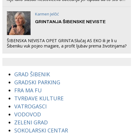
rade u Šibeniku ne postoji
Karmen Jelčić
GRINTANJA ŠIBENSKE NEVISTE
ŠIBENSKA NEVISTA OPET GRINTA:Slučaj AS EKO ili je li u
Šibeniku vuk pojeo magare, a profit ljubav prema životinjama?
GRAD ŠIBENIK
GRADSKI PARKING
FRA MA FU
TVRĐAVE KULTURE
VATROGASCI
VODOVOD
ZELENI GRAD
SOKOLARSKI CENTAR