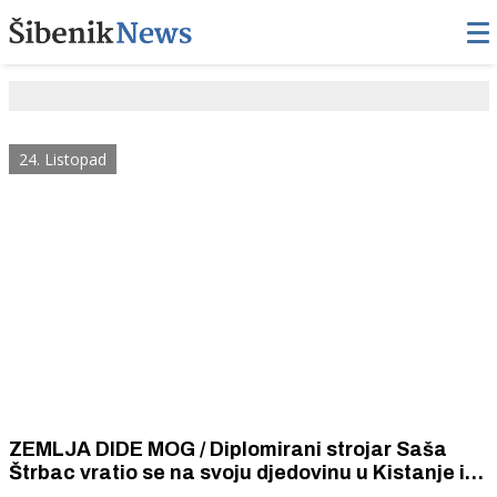
24. Listopad
ZEMLJA DIDE MOG / Diplomirani strojar Saša
Štrbac vratio se na svoju djedovinu u Kistanje i
sa suprugom i petero kćeri bavi se stočarstvom