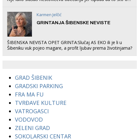
rade u Šibeniku ne postoji
Karmen Jelčić
GRINTANJA ŠIBENSKE NEVISTE
ŠIBENSKA NEVISTA OPET GRINTA:Slučaj AS EKO ili je li u
Šibeniku vuk pojeo magare, a profit ljubav prema životinjama?
GRAD ŠIBENIK
GRADSKI PARKING
FRA MA FU
TVRĐAVE KULTURE
VATROGASCI
VODOVOD
ZELENI GRAD
SOKOLARSKI CENTAR