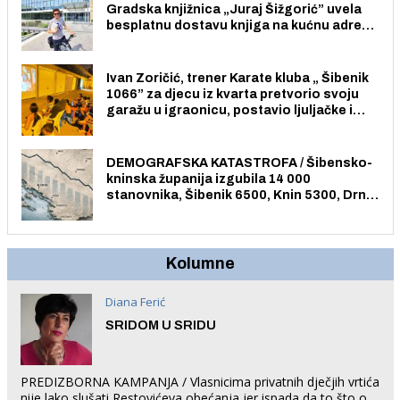
Gradska knjižnica „Juraj Šižgorić” uvela
besplatnu dostavu knjiga na kućnu adresu
električnim biciklom.
Ivan Zoričić, trener Karate kluba „ Šibenik
1066” za djecu iz kvarta pretvorio svoju
garažu u igraonicu, postavio ljuljačke i
trampolin i organizirao dječje ljetno kino.
DEMOGRAFSKA KATASTROFA / Šibensko-
kninska županija izgubila 14 000
stanovnika, Šibenik 6500, Knin 5300, Drniš
1758, Skradin 625, Vodice 275...
Kolumne
Diana Ferić
SRIDOM U SRIDU
PREDIZBORNA KAMPANJA / Vlasnicima privatnih dječjih vrtića
nije lako slušati Restovićeva obećanja jer ispada da to što oni