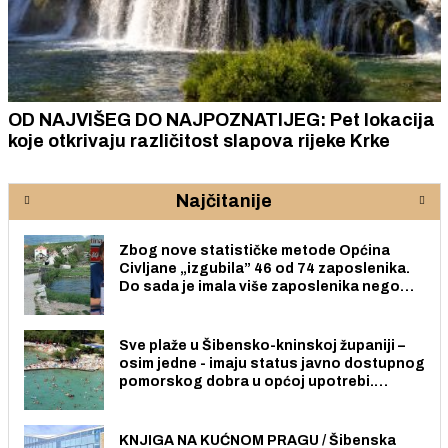
OD NAJVIŠEG DO NAJPOZNATIJEG: Pet lokacija
koje otkrivaju različitost slapova rijeke Krke
Najčitanije
Zbog nove statističke metode Općina
Civljane „izgubila” 46 od 74 zaposlenika.
Do sada je imala više zaposlenika nego
radno sposobnih osoba među svojih 170
stanovnika.
Sve plaže u Šibensko-kninskoj županiji –
osim jedne - imaju status javno dostupnog
pomorskog dobra u općoj upotrebi.
Pristup je slobodan i besplatan za sve
građane i posjetitelje.
KNJIGA NA KUĆNOM PRAGU / Šibenska