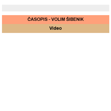
glazbe i plesa
ČASOPIS - VOLIM ŠIBENIK
Video