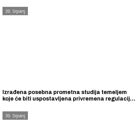
koncerta u Šibeniku
30. Srpanj
Izrađena posebna prometna studija temeljem
koje će biti uspostavljena privremena regulacija
prometa na širem području grada Šibenika za
Thompsonov koncert
30. Srpanj