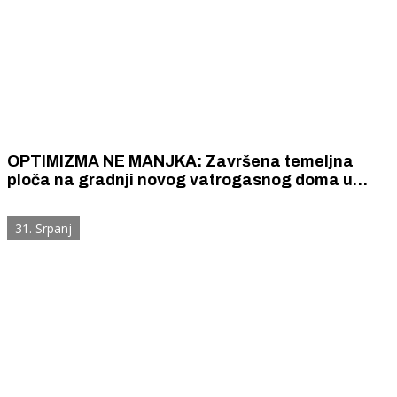
OPTIMIZMA NE MANJKA: Završena temeljna
ploča na gradnji novog vatrogasnog doma u
Šibeniku, podižu se zidovi
31. Srpanj