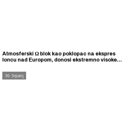
Atmosferski Ω blok kao poklopac na ekspres
loncu nad Europom, donosi ekstremno visoke
temperature koje mogu dugo trajati. U Dalmaciju
Ω stiže s 35° do 40°C već u subotu.
30. Srpanj