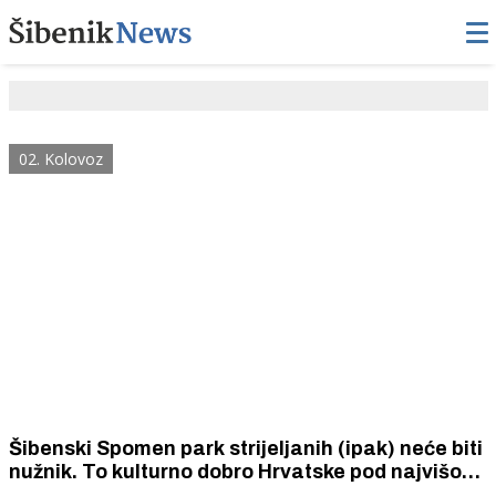
02. Kolovoz
Šibenski Spomen park strijeljanih (ipak) neće biti
nužnik. To kulturno dobro Hrvatske pod najvišom
razinom zakonske zaštite bit će - banak za