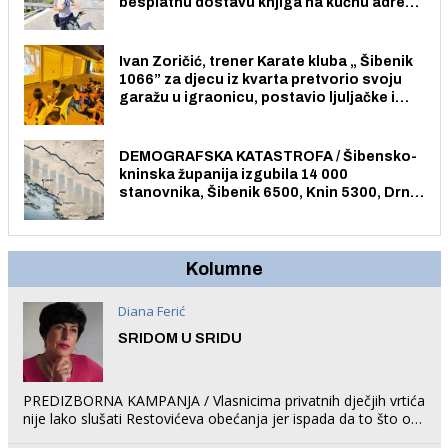
besplatnu dostavu knjiga na kućnu adresu
električnim biciklom.
Ivan Zoričić, trener Karate kluba „ Šibenik
1066” za djecu iz kvarta pretvorio svoju
garažu u igraonicu, postavio ljuljačke i
trampolin i organizirao dječje ljetno kino.
DEMOGRAFSKA KATASTROFA / Šibensko-
kninska županija izgubila 14 000
stanovnika, Šibenik 6500, Knin 5300, Drniš
1758, Skradin 625, Vodice 275...
Kolumne
Diana Ferić
SRIDOM U SRIDU
PREDIZBORNA KAMPANJA / Vlasnicima privatnih dječjih vrtića
nije lako slušati Restovićeva obećanja jer ispada da to što oni
rade u Šibeniku ne postoji