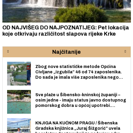
OD NAJVIŠEG DO NAJPOZNATIJEG: Pet lokacija
koje otkrivaju različitost slapova rijeke Krke
Najčitanije
Zbog nove statističke metode Općina
Civljane „izgubila” 46 od 74 zaposlenika.
Do sada je imala više zaposlenika nego
radno sposobnih osoba među svojih 170
stanovnika.
Sve plaže u Šibensko-kninskoj županiji –
osim jedne - imaju status javno dostupnog
pomorskog dobra u općoj upotrebi.
Pristup je slobodan i besplatan za sve
građane i posjetitelje.
KNJIGA NA KUĆNOM PRAGU / Šibenska
Gradska knjižnica „Juraj Šižgorić” uvela