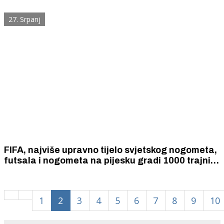
33.Orguljašku školu
27. Srpanj
FIFA, najviše upravno tijelo svjetskog nogometa,
futsala i nogometa na pijesku gradi 1000 trajnih
malonogometnih terena – kod nas u Drnišu, a
uskoro u Vodicama, Šibeniku i Kninu.
1
2
3
4
5
6
7
8
9
10