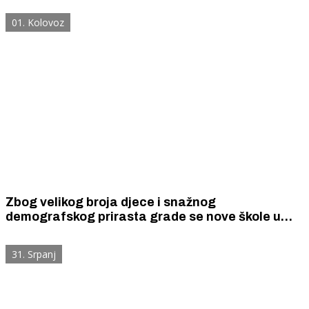
prodaju pića.
01. Kolovoz
Zbog velikog broja djece i snažnog
demografskog prirasta grade se nove škole u
Bilicama, Dubravi, Boraji i Gorišu, a na otoku
Krapnju su uređene dvije škole.
31. Srpanj