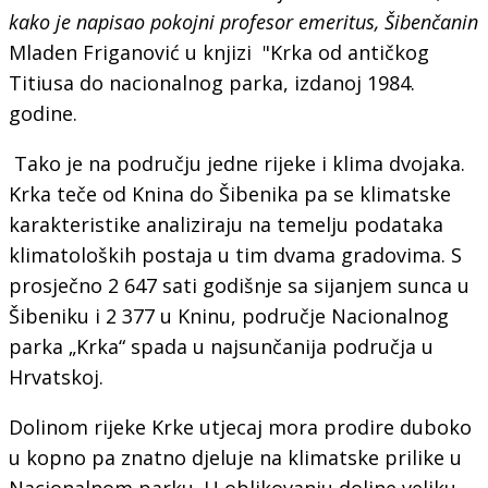
kako je napisao pokojni profesor emeritus, Šibenčanin
Mladen Friganović u knjizi "Krka od antičkog
Titiusa do nacionalnog parka, izdanoj 1984.
godine.
Tako je na području jedne rijeke i klima dvojaka.
Krka teče od Knina do Šibenika pa se klimatske
karakteristike analiziraju na temelju podataka
klimatoloških postaja u tim dvama gradovima. S
prosječno 2 647 sati godišnje sa sijanjem sunca u
Šibeniku i 2 377 u Kninu, područje Nacionalnog
parka „Krka“ spada u najsunčanija područja u
Hrvatskoj.
Dolinom rijeke Krke utjecaj mora prodire duboko
u kopno pa znatno djeluje na klimatske prilike u
Nacionalnom parku. U oblikovanju doline veliku