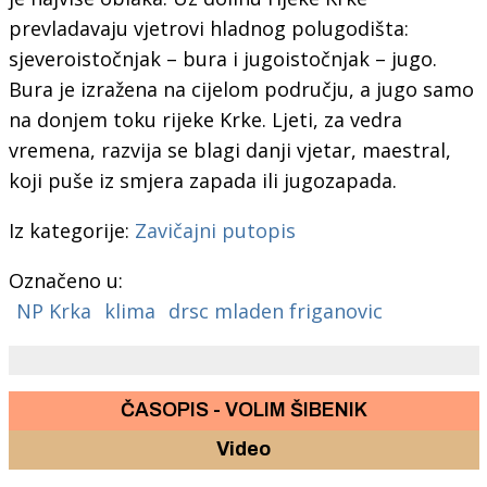
prevladavaju vjetrovi hladnog polugodišta:
sjeveroistočnjak – bura i jugoistočnjak – jugo.
Bura je izražena na cijelom području, a jugo samo
na donjem toku rijeke Krke. Ljeti, za vedra
vremena, razvija se blagi danji vjetar, maestral,
koji puše iz smjera zapada ili jugozapada.
Iz kategorije:
Zavičajni putopis
Označeno u:
NP Krka
klima
drsc mladen friganovic
ČASOPIS - VOLIM ŠIBENIK
Video