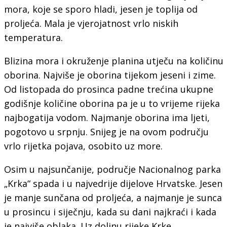
mora, koje se sporo hladi, jesen je toplija od
proljeća. Mala je vjerojatnost vrlo niskih
temperatura.
Blizina mora i okruženje planina utječu na količinu
oborina. Najviše je oborina tijekom jeseni i zime.
Od listopada do prosinca padne trećina ukupne
godišnje količine oborina pa je u to vrijeme rijeka
najbogatija vodom. Najmanje oborina ima ljeti,
pogotovo u srpnju. Snijeg je na ovom području
vrlo rijetka pojava, osobito uz more.
Osim u najsunčanije, područje Nacionalnog parka
„Krka“ spada i u najvedrije dijelove Hrvatske. Jesen
je manje sunčana od proljeća, a najmanje je sunca
u prosincu i siječnju, kada su dani najkraći i kada
je najviše oblaka. Uz dolinu rijeke Krke