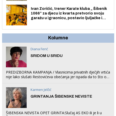
Ivan Zoričić, trener Karate kluba „ Šibenik
1066” za djecu iz kvarta pretvorio svoju
garažu u igraonicu, postavio ljuljačke i
trampolin i organizirao dječje ljetno kino.
Kolumne
Diana Ferić
SRIDOM U SRIDU
PREDIZBORNA KAMPANJA / Vlasnicima privatnih dječjih vrtića
nije lako slušati Restovićeva obećanja jer ispada da to što oni
rade u Šibeniku ne postoji
Karmen Jelčić
GRINTANJA ŠIBENSKE NEVISTE
ŠIBENSKA NEVISTA OPET GRINTA:Slučaj AS EKO ili je li u