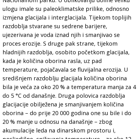
ulogu imale su paleoklimatske prilike, odnosno
izmjena glacijala i interglacijala. Tijekom toplijih
razdoblja stvarane su sedrene barijere,
ujezerivana je voda iznad njih i smanjivao se
proces erozije. S druge pak strane, tijekom
hladnijih razdoblja, osobito početkom glacijala,
kada je količina oborina rasla, uz pad
temperature, pojačavala se fluvijalna erozija. U
središnjem razdoblju glacijala količina oborina
bila je veća za oko 20 % a temperatura manja za 4
do 5 °C od današnje. Druga polovica razdoblja
glacijacije obilježena je smanjivanjem količina
oborina – do prije 20 000 godina one su bile i do
20 % manje u odnosu na današnje – zbog
akumulacije leda na dinarskom prostoru i,
posljedično, snižavanja temperature – za oko 12