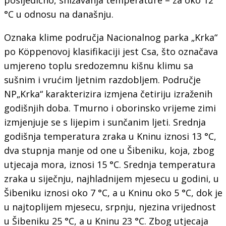
°C u odnosu na današnju.
Oznaka klime područja Nacionalnog parka „Krka“
po Köppenovoj klasifikaciji jest Csa, što označava
umjereno toplu sredozemnu kišnu klimu sa
sušnim i vrućim ljetnim razdobljem. Područje
NP„Krka“ karakterizira izmjena četiriju izraženih
godišnjih doba. Tmurno i oborinsko vrijeme zimi
izmjenjuje se s lijepim i sunčanim ljeti. Srednja
godišnja temperatura zraka u Kninu iznosi 13 °C,
dva stupnja manje od one u Šibeniku, koja, zbog
utjecaja mora, iznosi 15 °C. Srednja temperatura
zraka u siječnju, najhladnijem mjesecu u godini, u
Šibeniku iznosi oko 7 °C, a u Kninu oko 5 °C, dok je
u najtoplijem mjesecu, srpnju, njezina vrijednost
u Šibeniku 25 °C, a u Kninu 23 °C. Zbog utjecaja