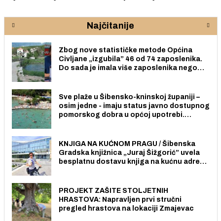
Najčitanije
Zbog nove statističke metode Općina
Civljane „izgubila” 46 od 74 zaposlenika.
Do sada je imala više zaposlenika nego
radno sposobnih osoba među svojih 170
stanovnika.
Sve plaže u Šibensko-kninskoj županiji –
osim jedne - imaju status javno dostupnog
pomorskog dobra u općoj upotrebi.
Pristup je slobodan i besplatan za sve
građane i posjetitelje.
KNJIGA NA KUĆNOM PRAGU / Šibenska
Gradska knjižnica „Juraj Šižgorić” uvela
besplatnu dostavu knjiga na kućnu adresu
električnim biciklom.
PROJEKT ZAŠITE STOLJETNIH
HRASTOVA: Napravljen prvi stručni
pregled hrastova na lokaciji Zmajevac