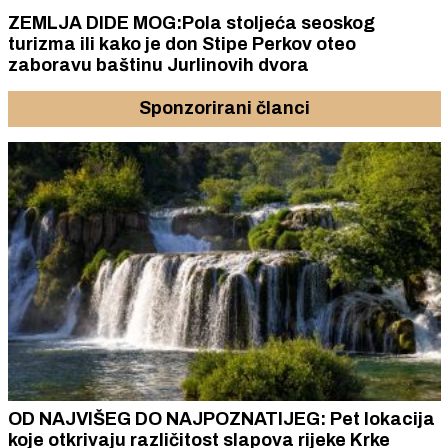
ZEMLJA DIDE MOG:Pola stoljeća seoskog
turizma ili kako je don Stipe Perkov oteo
zaboravu baštinu Jurlinovih dvora
Sponzorirani članci
OD NAJVIŠEG DO NAJPOZNATIJEG: Pet lokacija
koje otkrivaju različitost slapova rijeke Krke