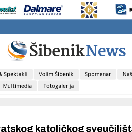
& Spektakli
Volim Šibenik
Spomenar
Naš
Multimedia
Fotogalerija
atskog katoličkog sveučilišt