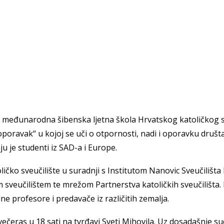
nja međunarodna šibenska ljetna škola Hrvatskog katoličkog s
poravak“ u kojoj se uči o otpornosti, nadi i oporavku društ
 je studenti iz SAD-a i Europe.
ičko sveučilište u suradnji s Institutom Nanovic Sveučilišta
 sveučilištem te mrežom Partnerstva katoličkih sveučilišta
 Krke iz prve ruke -
Šibenik spreman za dol
ne profesore i predavače iz različitih zemalja.
ostel Titius u
električnih autobusa: i
NP Krka u
12 punionica na kolodvo
ečeras u 18 sati na tvrđavi Sveti Mihovila.
Uz dosadašnje su