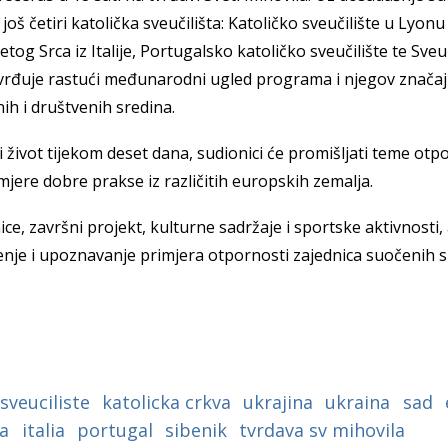
a
oš četiri katolička sveučilišta: Katoličko sveučilište u Lyonu 
tog Srca iz Italije, Portugalsko katoličko sveučilište te Sveuč
tvrđuje rastući međunarodni ugled programa i njegov značaj
nih i društvenih sredina.
i život tijekom deset dana, sudionici će promišljati teme otpo
imjere dobre prakse iz različitih europskih zemalja.
ce, završni projekt, kulturne sadržaje i sportske aktivnosti
enje i upoznavanje primjera otpornosti zajednica suočenih s
sveuciliste
katolicka crkva
ukrajina
ukraina
sad
a
italia
portugal
sibenik
tvrdava sv mihovila