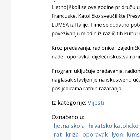
Puljanim
Ljetnoj školi se ove godine pridružuju j
Francuske, Katoličko sveučilište Presve
LUMSA iz Italije. Time se dodatno po
povezivanju mladih iz različitih kultur
Kroz predavanja, radionice i zajedničk
nade i oporavka, dijeleći iskustva i pr
Program uključuje predavanja, radioni
naglasak stavljen je na iskustveno uč
posljedicama ratnih razaranja.
Iz kategorije:
Vijesti
Označeno u:
ljetna skola
hrvatsko katolicko 
rat
kriza
oporavak
lyon
lums