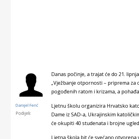
Danas počinje, a trajat će do 21. lip
„Vježbanje otpornosti – priprema za o
pogođenih ratom i krizama, a pohađaju
Danijel Ferić
Ljetnu školu organizira Hrvatsko katol
Podijeli:
Dame iz SAD-a, Ukrajinskim katoličkim
Gornji tok
će okupiti 40 studenata i brojne ugled
Otkrijte h
edukativnom kampusu 
Ljetna škola bit će svećano otvorena v