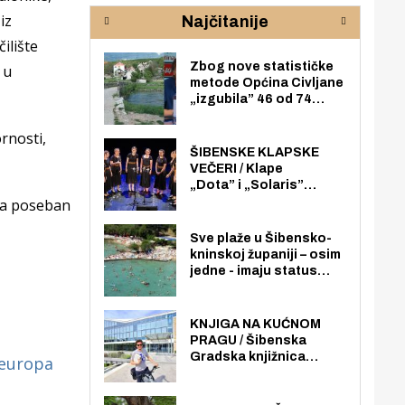
rijeke Krke
sud
iz
Najčitanije
pod
zaj
ilište
Zbog nove statističke
 u
metode Općina Civljane
„izgubila” 46 od 74
zaposlenika. Do sada je
imala više zaposlenika
rnosti,
nego radno sposobnih
ŠIBENSKE KLAPSKE
osoba među svojih 170
VEČERI / Klape
stanovnika.
„Dota” i „Solaris”
otvaraju 27. Šibenske
, a poseban
klapske večeri na Maloj
loži
Sve plaže u Šibensko-
kninskoj županiji – osim
jedne - imaju status
javno dostupnog
pomorskog dobra u
općoj upotrebi. Pristup
KNJIGA NA KUĆNOM
je slobodan i besplatan
PRAGU / Šibenska
za sve građane i
Gradska knjižnica
europa
posjetitelje.
„Juraj Šižgorić” uvela
besplatnu dostavu