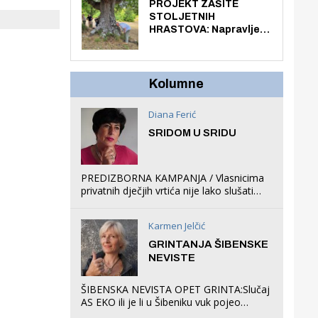
knjiga na kućnu adresu
PROJEKT ZAŠITE
električnim biciklom.
STOLJETNIH
HRASTOVA: Napravljen
prvi stručni pregled
hrastova na lokaciji
Zmajevac
Kolumne
Diana Ferić
SRIDOM U SRIDU
PREDIZBORNA KAMPANJA / Vlasnicima
privatnih dječjih vrtića nije lako slušati
Restovićeva obećanja jer ispada da to
što oni rade u Šibeniku ne postoji
Karmen Jelčić
GRINTANJA ŠIBENSKE
NEVISTE
ŠIBENSKA NEVISTA OPET GRINTA:Slučaj
AS EKO ili je li u Šibeniku vuk pojeo
magare, a profit ljubav prema