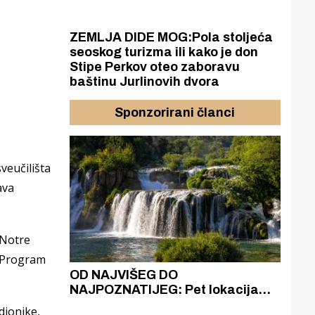
ZEMLJA DIDE MOG:Pola stoljeća
seoskog turizma ili kako je don
Stipe Perkov oteo zaboravu
baštinu Jurlinovih dvora
Sponzorirani članci
veučilišta
ava
 Notre
. Program
azak
OD NAJVIŠEG DO
ZA
zgrađeno
NAJPOZNATIJEG: Pet lokacija
AKA
ru
koje otkrivaju različitost slapova
isku
dionike,