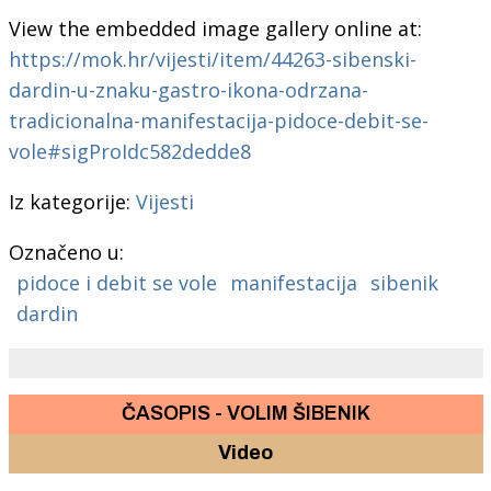
View the embedded image gallery online at:
https://mok.hr/vijesti/item/44263-sibenski-
dardin-u-znaku-gastro-ikona-odrzana-
tradicionalna-manifestacija-pidoce-debit-se-
vole#sigProIdc582dedde8
Iz kategorije:
Vijesti
Označeno u:
pidoce i debit se vole
manifestacija
sibenik
dardin
ČASOPIS - VOLIM ŠIBENIK
Video