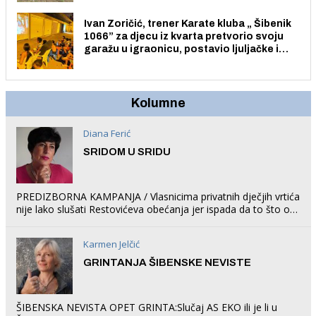
Ivan Zoričić, trener Karate kluba „ Šibenik
1066” za djecu iz kvarta pretvorio svoju
garažu u igraonicu, postavio ljuljačke i
trampolin i organizirao dječje ljetno kino.
Kolumne
Diana Ferić
SRIDOM U SRIDU
PREDIZBORNA KAMPANJA / Vlasnicima privatnih dječjih vrtića
nije lako slušati Restovićeva obećanja jer ispada da to što oni
rade u Šibeniku ne postoji
Karmen Jelčić
GRINTANJA ŠIBENSKE NEVISTE
ŠIBENSKA NEVISTA OPET GRINTA:Slučaj AS EKO ili je li u