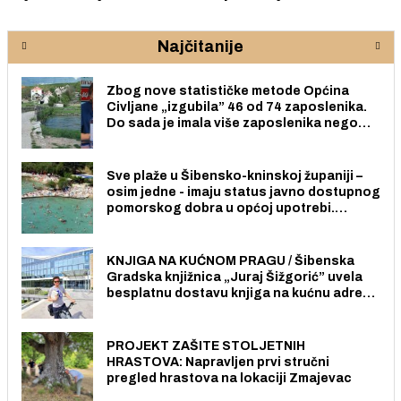
Najčitanije
Zbog nove statističke metode Općina
Civljane „izgubila” 46 od 74 zaposlenika.
Do sada je imala više zaposlenika nego
radno sposobnih osoba među svojih 170
stanovnika.
Sve plaže u Šibensko-kninskoj županiji –
osim jedne - imaju status javno dostupnog
pomorskog dobra u općoj upotrebi.
Pristup je slobodan i besplatan za sve
građane i posjetitelje.
KNJIGA NA KUĆNOM PRAGU / Šibenska
Gradska knjižnica „Juraj Šižgorić” uvela
besplatnu dostavu knjiga na kućnu adresu
električnim biciklom.
PROJEKT ZAŠITE STOLJETNIH
HRASTOVA: Napravljen prvi stručni
pregled hrastova na lokaciji Zmajevac