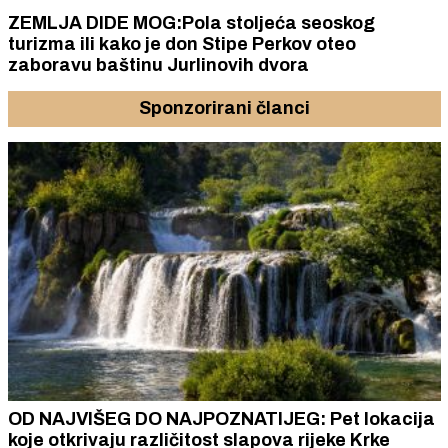
ZEMLJA DIDE MOG:Pola stoljeća seoskog
turizma ili kako je don Stipe Perkov oteo
zaboravu baštinu Jurlinovih dvora
Sponzorirani članci
OD NAJVIŠEG DO NAJPOZNATIJEG: Pet lokacija
koje otkrivaju različitost slapova rijeke Krke