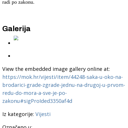
radi po zakonu.
Galerija
View the embedded image gallery online at:
https://mok.hr/vijesti/item/44248-saka-u-oko-na-
brodarici-grade-zgrade-jednu-na-drugoj-u-prvom-
redu-do-mora-a-sve-je-po-
zakonu#sigProIded3350af4d
Iz kategorije:
Vijesti
Označeno u: