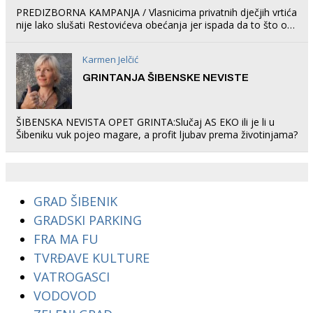
PREDIZBORNA KAMPANJA / Vlasnicima privatnih dječjih vrtića
nije lako slušati Restovićeva obećanja jer ispada da to što oni
rade u Šibeniku ne postoji
Karmen Jelčić
GRINTANJA ŠIBENSKE NEVISTE
ŠIBENSKA NEVISTA OPET GRINTA:Slučaj AS EKO ili je li u
Šibeniku vuk pojeo magare, a profit ljubav prema životinjama?
GRAD ŠIBENIK
GRADSKI PARKING
FRA MA FU
TVRĐAVE KULTURE
VATROGASCI
VODOVOD