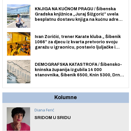
građane i posjetitelje.
KNJIGA NA KUĆNOM PRAGU / Šibenska
Gradska knjižnica „Juraj Šižgorić” uvela
besplatnu dostavu knjiga na kućnu adresu
električnim biciklom.
Ivan Zoričić, trener Karate kluba „ Šibenik
1066” za djecu iz kvarta pretvorio svoju
garažu u igraonicu, postavio ljuljačke i
trampolin i organizirao dječje ljetno kino.
DEMOGRAFSKA KATASTROFA / Šibensko-
kninska županija izgubila 14 000
stanovnika, Šibenik 6500, Knin 5300, Drniš
1758, Skradin 625, Vodice 275...
Kolumne
Diana Ferić
SRIDOM U SRIDU