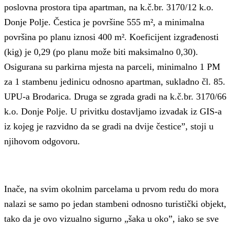
poslovna prostora tipa apartman, na k.č.br. 3170/12 k.o.
Donje Polje. Čestica je površine 555 m², a minimalna
površina po planu iznosi 400 m². Koeficijent izgrađenosti
(kig) je 0,29 (po planu može biti maksimalno 0,30).
Osigurana su parkirna mjesta na parceli, minimalno 1 PM
za 1 stambenu jedinicu odnosno apartman, sukladno čl. 85.
UPU-a Brodarica. Druga se zgrada gradi na k.č.br. 3170/66
k.o. Donje Polje. U privitku dostavljamo izvadak iz GIS-a
iz kojeg je razvidno da se gradi na dvije čestice”, stoji u
njihovom odgovoru.
Inače, na svim okolnim parcelama u prvom redu do mora
nalazi se samo po jedan stambeni odnosno turistički objekt,
tako da je ovo vizualno sigurno „šaka u oko”, iako se sve