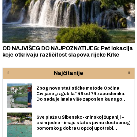
OD NAJVIŠEG DO NAJPOZNATIJEG: Pet lokacija
koje otkrivaju različitost slapova rijeke Krke
Najčitanije
Zbog nove statističke metode Općina
Civljane „izgubila” 46 od 74 zaposlenika.
Do sada je imala više zaposlenika nego
radno sposobnih osoba među svojih 170
stanovnika.
Sve plaže u Šibensko-kninskoj županiji –
osim jedne - imaju status javno dostupnog
pomorskog dobra u općoj upotrebi.
Pristup je slobodan i besplatan za sve