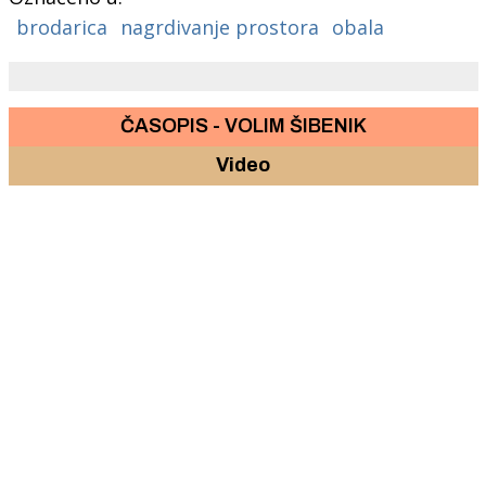
brodarica
nagrdivanje prostora
obala
ČASOPIS - VOLIM ŠIBENIK
Video