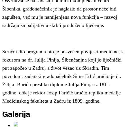
Osvrnuvši se na sadašnji bolnički kompleks u centru
Šibenika, gradonačelnik je naglasio da prostor neće biti
zapušten, već mu je namijenjena nova funkcija – razvoj
sadržaja za palijativnu skrb i produženo liječenje.
Stručni dio programa bio je posvećen povijesti medicine, s
fokusom na dr. Julija Pinija, Šibenčanina koji je liječnički
put započeo u Zadru, a život vezao uz Skradin. Tim
povodom, zadarski gradonačelnik Šime Erlić uručio je dr.
Željku Buriću presliku diplome Julija Pinija iz 1811.
godine, dok je rektor Josip Faričić uručio repliku medalje
Medicinskog fakulteta u Zadru iz 1809. godine.
Galerija