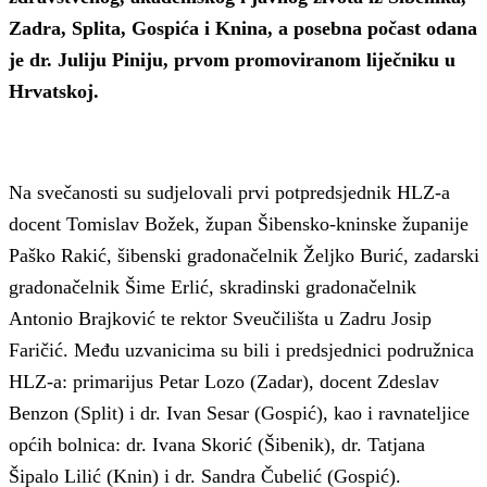
Zadra, Splita, Gospića i Knina, a posebna počast odana
je dr. Juliju Piniju, prvom promoviranom liječniku u
Hrvatskoj.
Na svečanosti su sudjelovali prvi potpredsjednik HLZ-a
docent Tomislav Božek, župan Šibensko-kninske županije
Paško Rakić, šibenski gradonačelnik Željko Burić, zadarski
gradonačelnik Šime Erlić, skradinski gradonačelnik
Antonio Brajković te rektor Sveučilišta u Zadru Josip
Faričić. Među uzvanicima su bili i predsjednici podružnica
HLZ-a: primarijus Petar Lozo (Zadar), docent Zdeslav
Benzon (Split) i dr. Ivan Sesar (Gospić), kao i ravnateljice
općih bolnica: dr. Ivana Skorić (Šibenik), dr. Tatjana
Šipalo Lilić (Knin) i dr. Sandra Čubelić (Gospić).