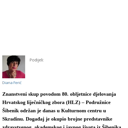
Podijeli:
Diana Ferić
Znanstveni skup povodom 80. obljetnice djelovanja
Hrvatskog liječničkog zbora (HLZ) – Podružnice
Šibenik održan je danas u Kulturnom centru u
Skradinu. Događaj je okupio brojne predstavnike
zdravstvenog, akademskog i javnog života iz Šibenika,