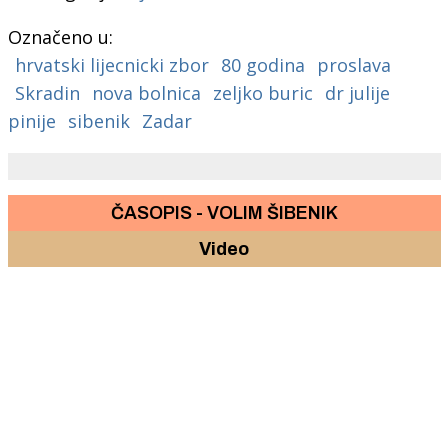
Označeno u:
hrvatski lijecnicki zbor
80 godina
proslava
Skradin
nova bolnica
zeljko buric
dr julije
pinije
sibenik
Zadar
ČASOPIS - VOLIM ŠIBENIK
Video