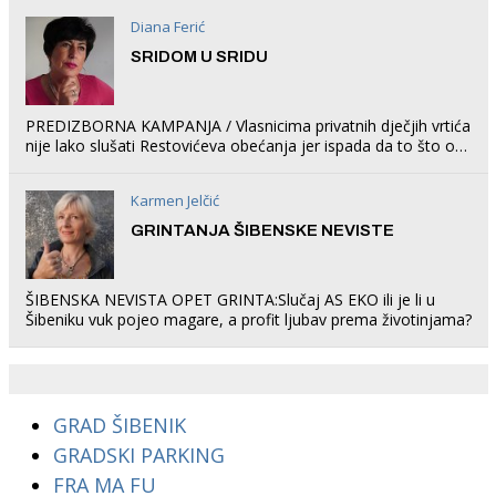
Diana Ferić
SRIDOM U SRIDU
PREDIZBORNA KAMPANJA / Vlasnicima privatnih dječjih vrtića
nije lako slušati Restovićeva obećanja jer ispada da to što oni
rade u Šibeniku ne postoji
Karmen Jelčić
GRINTANJA ŠIBENSKE NEVISTE
ŠIBENSKA NEVISTA OPET GRINTA:Slučaj AS EKO ili je li u
Šibeniku vuk pojeo magare, a profit ljubav prema životinjama?
GRAD ŠIBENIK
GRADSKI PARKING
FRA MA FU