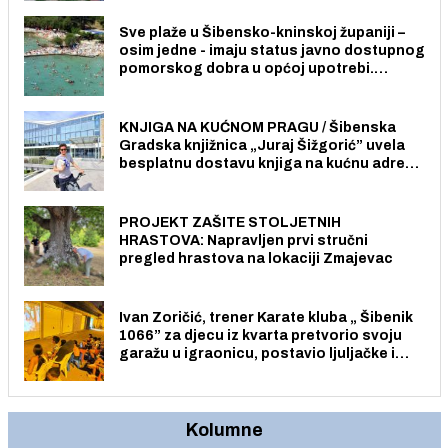
stanovnika.
Sve plaže u Šibensko-kninskoj županiji –
osim jedne - imaju status javno dostupnog
pomorskog dobra u općoj upotrebi.
Pristup je slobodan i besplatan za sve
građane i posjetitelje.
KNJIGA NA KUĆNOM PRAGU / Šibenska
Gradska knjižnica „Juraj Šižgorić” uvela
besplatnu dostavu knjiga na kućnu adresu
električnim biciklom.
PROJEKT ZAŠITE STOLJETNIH
HRASTOVA: Napravljen prvi stručni
pregled hrastova na lokaciji Zmajevac
Ivan Zoričić, trener Karate kluba „ Šibenik
1066” za djecu iz kvarta pretvorio svoju
garažu u igraonicu, postavio ljuljačke i
trampolin i organizirao dječje ljetno kino.
Kolumne