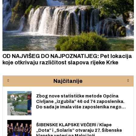
OD NAJVIŠEG DO NAJPOZNATIJEG: Pet lokacija
koje otkrivaju različitost slapova rijeke Krke
Najčitanije
Zbog nove statističke metode Općina
Civljane „izgubila” 46 od 74 zaposlenika.
Do sada je imala više zaposlenika nego
radno sposobnih osoba među svojih 170
stanovnika.
ŠIBENSKE KLAPSKE VEČERI / Klape
„Dota” i „Solaris” otvaraju 27. Šibenske
klapske večeri na Maloj loži