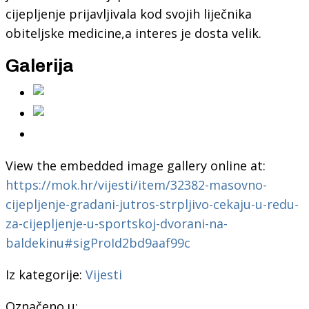
cijepljenje prijavljivala kod svojih liječnika
obiteljske medicine,a interes je dosta velik.
Galerija
View the embedded image gallery online at:
https://mok.hr/vijesti/item/32382-masovno-
cijepljenje-gradani-jutros-strpljivo-cekaju-u-redu-
za-cijepljenje-u-sportskoj-dvorani-na-
baldekinu#sigProId2bd9aaf99c
Iz kategorije:
Vijesti
Označeno u: