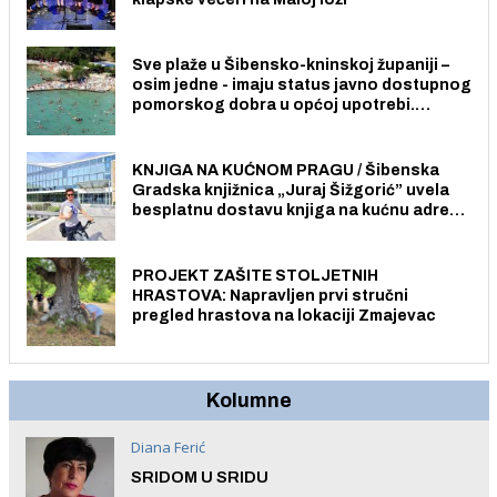
Sve plaže u Šibensko-kninskoj županiji –
osim jedne - imaju status javno dostupnog
pomorskog dobra u općoj upotrebi.
Pristup je slobodan i besplatan za sve
građane i posjetitelje.
KNJIGA NA KUĆNOM PRAGU / Šibenska
Gradska knjižnica „Juraj Šižgorić” uvela
besplatnu dostavu knjiga na kućnu adresu
električnim biciklom.
PROJEKT ZAŠITE STOLJETNIH
HRASTOVA: Napravljen prvi stručni
pregled hrastova na lokaciji Zmajevac
Kolumne
Diana Ferić
SRIDOM U SRIDU