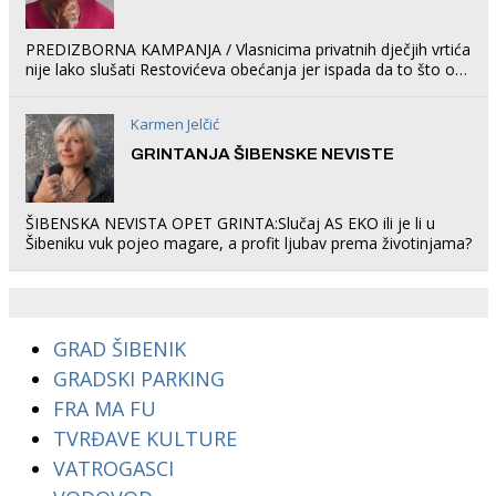
PREDIZBORNA KAMPANJA / Vlasnicima privatnih dječjih vrtića
nije lako slušati Restovićeva obećanja jer ispada da to što oni
rade u Šibeniku ne postoji
Karmen Jelčić
GRINTANJA ŠIBENSKE NEVISTE
ŠIBENSKA NEVISTA OPET GRINTA:Slučaj AS EKO ili je li u
Šibeniku vuk pojeo magare, a profit ljubav prema životinjama?
GRAD ŠIBENIK
GRADSKI PARKING
FRA MA FU
TVRĐAVE KULTURE
VATROGASCI