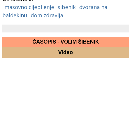
masovno cijepljenje
sibenik
dvorana na
baldekinu
dom zdravlja
ČASOPIS - VOLIM ŠIBENIK
Video