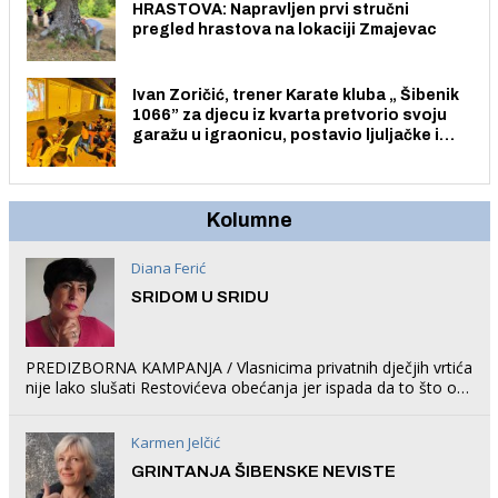
HRASTOVA: Napravljen prvi stručni
pregled hrastova na lokaciji Zmajevac
Ivan Zoričić, trener Karate kluba „ Šibenik
1066” za djecu iz kvarta pretvorio svoju
garažu u igraonicu, postavio ljuljačke i
trampolin i organizirao dječje ljetno kino.
Kolumne
Diana Ferić
SRIDOM U SRIDU
PREDIZBORNA KAMPANJA / Vlasnicima privatnih dječjih vrtića
nije lako slušati Restovićeva obećanja jer ispada da to što oni
rade u Šibeniku ne postoji
Karmen Jelčić
GRINTANJA ŠIBENSKE NEVISTE