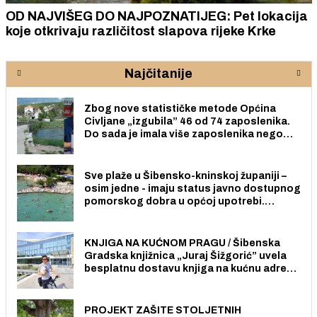
OD NAJVIŠEG DO NAJPOZNATIJEG: Pet lokacija
koje otkrivaju različitost slapova rijeke Krke
Najčitanije
Zbog nove statističke metode Općina
Civljane „izgubila” 46 od 74 zaposlenika.
Do sada je imala više zaposlenika nego
radno sposobnih osoba među svojih 170
stanovnika.
Sve plaže u Šibensko-kninskoj županiji –
osim jedne - imaju status javno dostupnog
pomorskog dobra u općoj upotrebi.
Pristup je slobodan i besplatan za sve
građane i posjetitelje.
KNJIGA NA KUĆNOM PRAGU / Šibenska
Gradska knjižnica „Juraj Šižgorić” uvela
besplatnu dostavu knjiga na kućnu adresu
električnim biciklom.
PROJEKT ZAŠITE STOLJETNIH