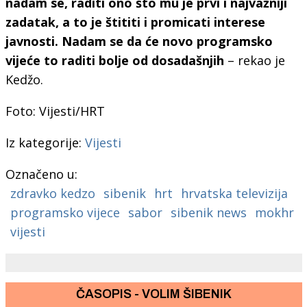
nadam se, raditi ono što mu je prvi i najvažniji
zadatak, a to je štititi i promicati interese
javnosti. Nadam se da će novo programsko
vijeće to raditi bolje od dosadašnjih
– rekao je
Kedžo.
Foto: Vijesti/HRT
Iz kategorije:
Vijesti
Označeno u:
zdravko kedzo
sibenik
hrt
hrvatska televizija
programsko vijece
sabor
sibenik news
mokhr
vijesti
ČASOPIS - VOLIM ŠIBENIK