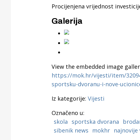
Puljanim
Procijenjena vrijednost investicij
Galerija
View the embedded image gallery
https://mok.hr/vijesti/item/320
sportsku-dvoranu-i-nove-ucioni
Iz kategorije:
Vijesti
Označeno u:
skola
sportska dvorana
broda
sibenik news
mokhr
najnovije 