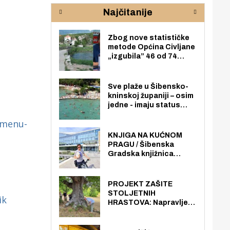
rijeke Krke
sud
Najčitanije
pod
zaj
Zbog nove statističke
metode Općina Civljane
„izgubila” 46 od 74
zaposlenika. Do sada je
imala više zaposlenika
nego radno sposobnih
Sve plaže u Šibensko-
osoba među svojih 170
kninskoj županiji – osim
stanovnika.
jedne - imaju status
javno dostupnog
emenu-
pomorskog dobra u
općoj upotrebi. Pristup
KNJIGA NA KUĆNOM
je slobodan i besplatan
PRAGU / Šibenska
za sve građane i
Gradska knjižnica
posjetitelje.
„Juraj Šižgorić” uvela
besplatnu dostavu
knjiga na kućnu adresu
PROJEKT ZAŠITE
električnim biciklom.
STOLJETNIH
ik
HRASTOVA: Napravljen
prvi stručni pregled
hrastova na lokaciji