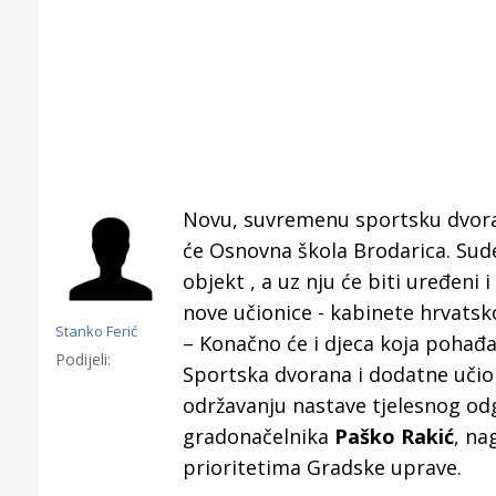
Novu, suvremenu sportsku dvoran
će Osnovna škola Brodarica. Sude
objekt , a uz nju će biti uređeni 
nove učionice - kabinete hrvatsk
Stanko Ferić
– Konačno će i djeca koja pohađa
Podijeli:
Sportska dvorana i dodatne uči
održavanju nastave tjelesnog od
Gornji tok
gradonačelnika
Paško Rakić
, na
Otkrijte h
prioritetima Gradske uprave.
edukativnom kampusu 