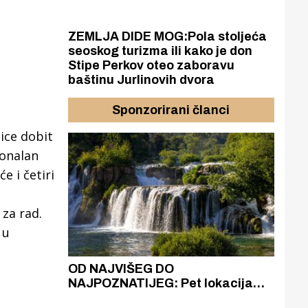
ZEMLJA DIDE MOG:Pola stoljeća
seoskog turizma ili kako je don
Stipe Perkov oteo zaboravu
baštinu Jurlinovih dvora
Sponzorirani članci
ice dobit
ionalan
e i četiri
za rad.
 u
azak
OD NAJVIŠEG DO
ZA
u
zgrađeno
NAJPOZNATIJEG: Pet lokacija
AKA
ru
koje otkrivaju različitost slapova
isku