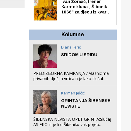
Zmajevac
Ivan Zoričić, trener
Karate kluba „ Šibenik
1066” za djecu iz kvarta
pretvorio svoju garažu
u igraonicu, postavio
ljuljačke i trampolin i
organizirao dječje
Kolumne
ljetno kino.
Diana Ferić
SRIDOM U SRIDU
PREDIZBORNA KAMPANJA / Vlasnicima
privatnih dječjih vrtića nije lako slušati
Restovićeva obećanja jer ispada da to
što oni rade u Šibeniku ne postoji
Karmen Jelčić
GRINTANJA ŠIBENSKE
NEVISTE
ŠIBENSKA NEVISTA OPET GRINTA:Slučaj
AS EKO ili je li u Šibeniku vuk pojeo
magare, a profit ljubav prema