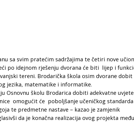
u sa svim pratećim sadržajima te četiri nove učion
ći po idejnom rješenju dvorana će biti lijep i funkc
i vanjski tereni. Brodarička škola osim dvorane dobit ć
og jezika, matematike i informatike.
ju Osnovnu školu Brodarica dobiti adekvatne uvjete 
onice omogućit će poboljšanje učeničkog standarda
goja te predmetne nastave – kazao je zamjenik
 Krke iz prve ruke -
Šibenik spreman za dol
glasivši da je konačna realizacija ovog projekta međ
ostel Titius u
električnih autobusa: i
NP Krka u
12 punionica na kolodvo