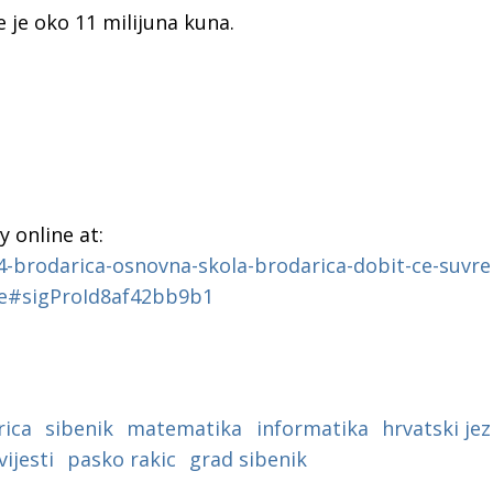
a
e je oko 11 milijuna kuna.
 online at:
94-brodarica-osnovna-skola-brodarica-dobit-ce-suvr
ce#sigProId8af42bb9b1
rica
sibenik
matematika
informatika
hrvatski jez
vijesti
pasko rakic
grad sibenik