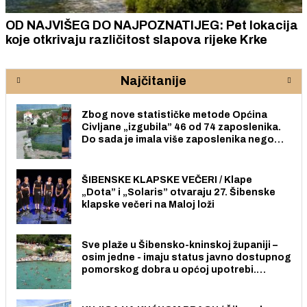
OD NAJVIŠEG DO NAJPOZNATIJEG: Pet lokacija
koje otkrivaju različitost slapova rijeke Krke
Najčitanije
Zbog nove statističke metode Općina
Civljane „izgubila” 46 od 74 zaposlenika.
Do sada je imala više zaposlenika nego
radno sposobnih osoba među svojih 170
stanovnika.
ŠIBENSKE KLAPSKE VEČERI / Klape
„Dota” i „Solaris” otvaraju 27. Šibenske
klapske večeri na Maloj loži
Sve plaže u Šibensko-kninskoj županiji –
osim jedne - imaju status javno dostupnog
pomorskog dobra u općoj upotrebi.
Pristup je slobodan i besplatan za sve
građane i posjetitelje.