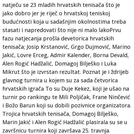
natječu se 23 mladih hrvatskih tenisača što je
jako dobro jer je riječ o hrvatskoj teniskoj
budućnosti koja u sadašnjim okolnostima treba
stasati i napredovati što nije ni malo lakoPrvu
fazu natjecanja prošla devetorica hrvatskih
tenisača; Josip Krstanović, Grgo Dujmović, Marino
Jakić, Lovre Erceg, Admir Kalender, Borna Devald,
Alen Rogić Hadžalić, Domagoj Bilješko i Luka
Mikrut što je izvrstan rezultat. Poznat je i ždrijeb
glavnog turnira u kojem su za sada četvorica
hrvatskih igrača To su Duje Kekez, koji je ušao na
turnir po rankingu te Mili Poljičak, Frane Ninčević
i Božo Barun koji su dobili pozivnice organizatora.
Trojica hrvatskih tenisača, Domagoj Bilješko,
Marin Jakić i Alen Rogić Hadžalić plasirala su se u
završnicu turnira koji završava 25. travnja.