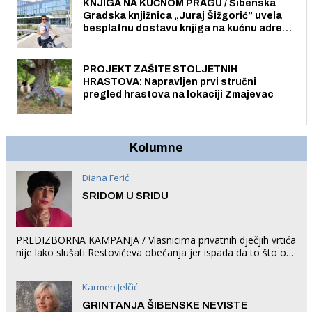
KNJIGA NA KUĆNOM PRAGU / Šibenska
Gradska knjižnica „Juraj Šižgorić” uvela
besplatnu dostavu knjiga na kućnu adresu
električnim biciklom.
PROJEKT ZAŠITE STOLJETNIH
HRASTOVA: Napravljen prvi stručni
pregled hrastova na lokaciji Zmajevac
Kolumne
Diana Ferić
SRIDOM U SRIDU
PREDIZBORNA KAMPANJA / Vlasnicima privatnih dječjih vrtića
nije lako slušati Restovićeva obećanja jer ispada da to što oni
rade u Šibeniku ne postoji
Karmen Jelčić
GRINTANJA ŠIBENSKE NEVISTE