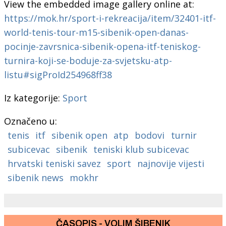
View the embedded image gallery online at:
https://mok.hr/sport-i-rekreacija/item/32401-itf-
world-tenis-tour-m15-sibenik-open-danas-
pocinje-zavrsnica-sibenik-opena-itf-teniskog-
turnira-koji-se-boduje-za-svjetsku-atp-
listu#sigProId254968ff38
Iz kategorije:
Sport
Označeno u:
tenis
itf
sibenik open
atp
bodovi
turnir
subicevac
sibenik
teniski klub subicevac
hrvatski teniski savez
sport
najnovije vijesti
sibenik news
mokhr
ČASOPIS - VOLIM ŠIBENIK