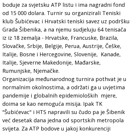
boduje za svjetsku ATP listu i ima nagradni fond
od 15 000 dolara. Turnir su organizirali Teniski
klub Šubićevac i Hrvatski teniski savez uz podršku
Grada Šibenika, a na njemu sudjeluju 64 tenisača
iz iz 18 zemalja - Hrvatske, Francuske, Brazila,
Slovačke, Srbije, Belgije, Perua, Austrije, Češke,
Italije, Bosne i Hercegovine, Slovenije, Kanade,
Italije, Sjeverne Makedonije, Mađarske,
Rumunjske, Njemačke.
Organizacija međunarodnog turnira pothvat je u
normalnim okolnostima, a održati ga u uvjetima
pandemije i globalnih epidemioloških mjere,
doima se kao nemoguća misija. Ipak TK
"Šubićevac" i HTS napravili su čudo pa je Šibenik
već desetak dana jedna od sportskih metropola
svijeta. Za ATP bodove u jakoj konkurenciji