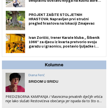
besplatnu dostavu knjiga na kućnu adresu
električnim biciklom.
PROJEKT ZAŠITE STOLJETNIH
HRASTOVA: Napravljen prvi stručni
pregled hrastova na lokaciji Zmajevac
Ivan Zoričić, trener Karate kluba „ Šibenik
1066” za djecu iz kvarta pretvorio svoju
garažu u igraonicu, postavio ljuljačke i
trampolin i organizirao dječje ljetno kino.
Kolumne
Diana Ferić
SRIDOM U SRIDU
PREDIZBORNA KAMPANJA / Vlasnicima privatnih dječjih vrtića
nije lako slušati Restovićeva obećanja jer ispada da to što oni
rade u Šibeniku ne postoji