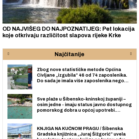
OD NAJVIŠEG DO NAJPOZNATIJEG: Pet lokacija
koje otkrivaju različitost slapova rijeke Krke
Najčitanije
Zbog nove statističke metode Općina
Civljane „izgubila” 46 od 74 zaposlenika.
Do sada je imala više zaposlenika nego
radno sposobnih osoba među svojih 170
stanovnika.
Sve plaže u Šibensko-kninskoj županiji –
osim jedne - imaju status javno dostupnog
pomorskog dobra u općoj upotrebi.
Pristup je slobodan i besplatan za sve
građane i posjetitelje.
KNJIGA NA KUĆNOM PRAGU / Šibenska
Gradska knjižnica „Juraj Šižgorić” uvela