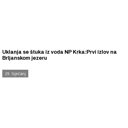
Uklanja se štuka iz voda NP Krka:Prvi izlov na
Brljanskom jezeru
29. Siječanj