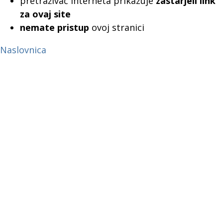
pretraživač interneta prikazuje
zastarjeli link
za ovaj site
nemate pristup
ovoj stranici
Naslovnica