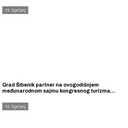
19. Siječanj
Grad Šibenik partner na ovogodišnjem
međunarodnom sajmu kongresnog turizma
Conventa u Ljubljani
16. Siječanj