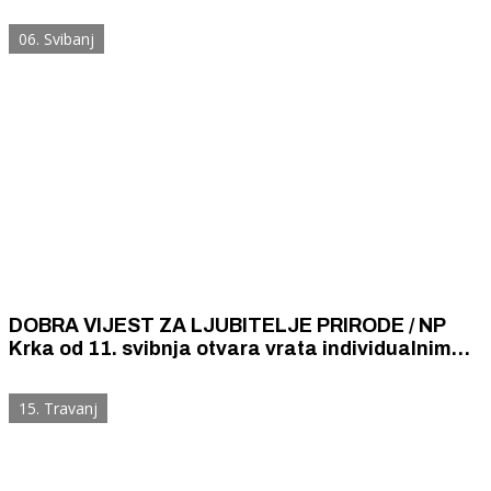
„Krka“
06. Svibanj
DOBRA VIJEST ZA LJUBITELJE PRIRODE / NP
Krka od 11. svibnja otvara vrata individualnim
posjetiteljima i to po promotivnim cijenama
15. Travanj