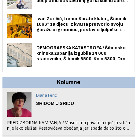
besplatnu dostavu knjiga na kućnu adresu
električnim biciklom.
Ivan Zoričić, trener Karate kluba „ Šibenik
1066” za djecu iz kvarta pretvorio svoju
garažu u igraonicu, postavio ljuljačke i
trampolin i organizirao dječje ljetno kino.
DEMOGRAFSKA KATASTROFA / Šibensko-
kninska županija izgubila 14 000
stanovnika, Šibenik 6500, Knin 5300, Drniš
1758, Skradin 625, Vodice 275...
Kolumne
Diana Ferić
SRIDOM U SRIDU
PREDIZBORNA KAMPANJA / Vlasnicima privatnih dječjih vrtića
nije lako slušati Restovićeva obećanja jer ispada da to što oni
rade u Šibeniku ne postoji