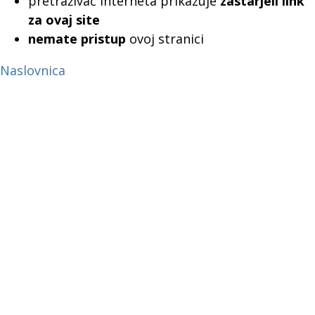
pretraživač interneta prikazuje
zastarjeli link
za ovaj site
nemate pristup
ovoj stranici
Naslovnica