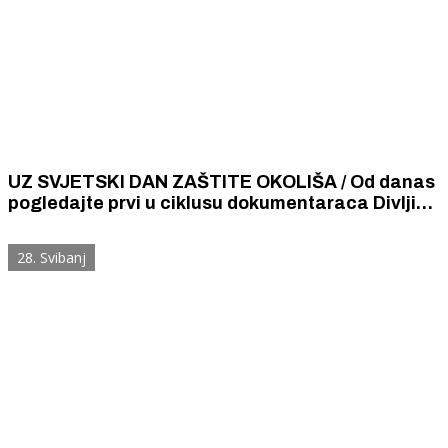
UZ SVJETSKI DAN ZAŠTITE OKOLIŠA / Od danas
pogledajte prvi u ciklusu dokumentaraca Divlji
svijet Nacionalnog parka „Krka“
28. Svibanj