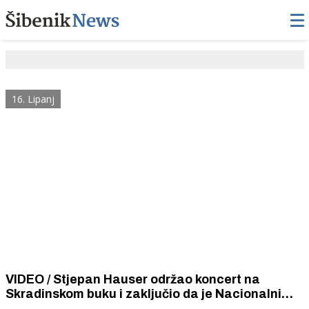
16. Lipanj
VIDEO / Stjepan Hauser održao koncert na
Skradinskom buku i zaključio da je Nacionalni
park 'Krka' najljepša je pozornica na svijetu