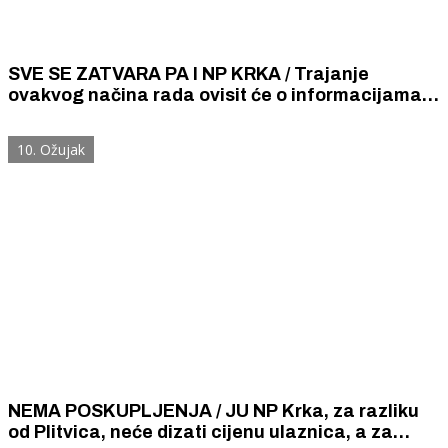
SVE SE ZATVARA PA I NP KRKA / Trajanje
ovakvog načina rada ovisit će o informacijama i
uputama nadležnih institucija i Stožera civilne
zaštite.
10. Ožujak
NEMA POSKUPLJENJA / JU NP Krka, za razliku
od Plitvica, neće dizati cijenu ulaznica, a za