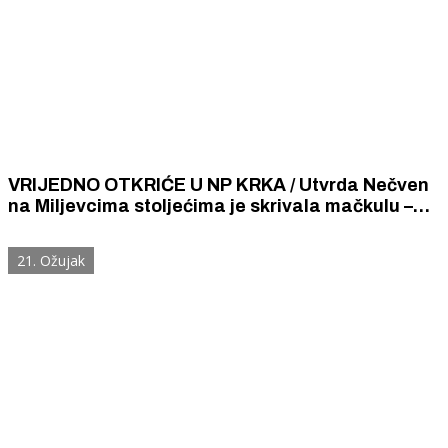
VRIJEDNO OTKRIĆE U NP KRKA / Utvrda Nečven
na Miljevcima stoljećima je skrivala mačkulu –
moćno topničko oružje 17. i 18. stoljeća.
21. Ožujak