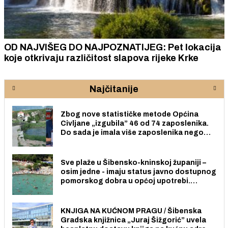
OD NAJVIŠEG DO NAJPOZNATIJEG: Pet lokacija
koje otkrivaju različitost slapova rijeke Krke
Najčitanije
Zbog nove statističke metode Općina
Civljane „izgubila” 46 od 74 zaposlenika.
Do sada je imala više zaposlenika nego
radno sposobnih osoba među svojih 170
stanovnika.
Sve plaže u Šibensko-kninskoj županiji –
osim jedne - imaju status javno dostupnog
pomorskog dobra u općoj upotrebi.
Pristup je slobodan i besplatan za sve
građane i posjetitelje.
KNJIGA NA KUĆNOM PRAGU / Šibenska
Gradska knjižnica „Juraj Šižgorić” uvela