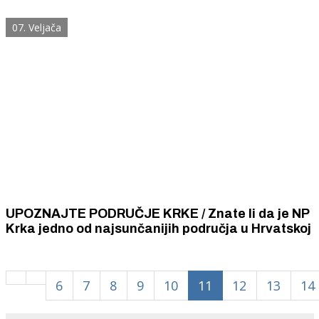
održivo gospodarenje primjenjuju posebne mjere
07. Veljača
UPOZNAJTE PODRUČJE KRKE / Znate li da je NP
Krka jedno od najsunčanijih područja u Hrvatskoj
6
7
8
9
10
11
12
13
14