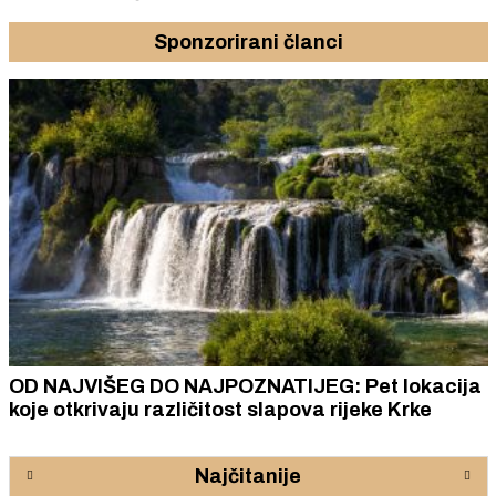
Sponzorirani članci
OD NAJVIŠEG DO NAJPOZNATIJEG: Pet lokacija
koje otkrivaju različitost slapova rijeke Krke
Najčitanije