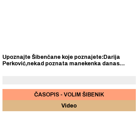
Upoznajte Šibenčane koje poznajete:Darija
Perković,nekad poznata manekenka danas
spisateljica
ČASOPIS - VOLIM ŠIBENIK
Video