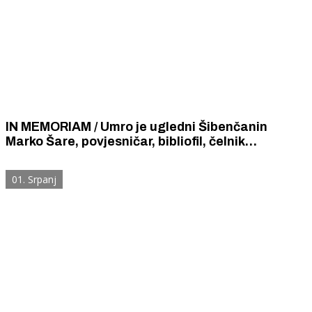
IN MEMORIAM / Umro je ugledni Šibenčanin
Marko Šare, povjesničar, bibliofil, čelnik
Zajednice Hrvata u Trstu.
01. Srpanj