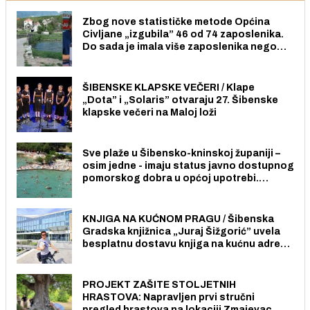
Zbog nove statističke metode Općina
Civljane „izgubila” 46 od 74 zaposlenika.
Do sada je imala više zaposlenika nego
radno sposobnih osoba među svojih 170
stanovnika.
ŠIBENSKE KLAPSKE VEČERI / Klape
„Dota” i „Solaris” otvaraju 27. Šibenske
klapske večeri na Maloj loži
Sve plaže u Šibensko-kninskoj županiji –
osim jedne - imaju status javno dostupnog
pomorskog dobra u općoj upotrebi.
Pristup je slobodan i besplatan za sve
građane i posjetitelje.
KNJIGA NA KUĆNOM PRAGU / Šibenska
Gradska knjižnica „Juraj Šižgorić” uvela
besplatnu dostavu knjiga na kućnu adresu
električnim biciklom.
PROJEKT ZAŠITE STOLJETNIH
HRASTOVA: Napravljen prvi stručni
pregled hrastova na lokaciji Zmajevac