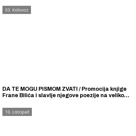
završenoj Školi krojenja i šivanja iz 1912. godine.
03. Kolovoz
DA TE MOGU PISMOM ZVATI / Promocija knjige
Frane Bilića i slavlje njegove poezije na velikom
narodnom zboru i pučkom slavlju u Drnišu
10. Listopad