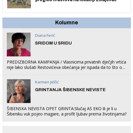
Kolumne
Diana Ferić
SRIDOM U SRIDU
PREDIZBORNA KAMPANJA / Vlasnicima privatnih dječjih vrtića
nije lako slušati Restovićeva obećanja jer ispada da to što oni
rade u Šibeniku ne postoji
Karmen Jelčić
GRINTANJA ŠIBENSKE NEVISTE
ŠIBENSKA NEVISTA OPET GRINTA:Slučaj AS EKO ili je li u
Šibeniku vuk pojeo magare, a profit ljubav prema životinjama?