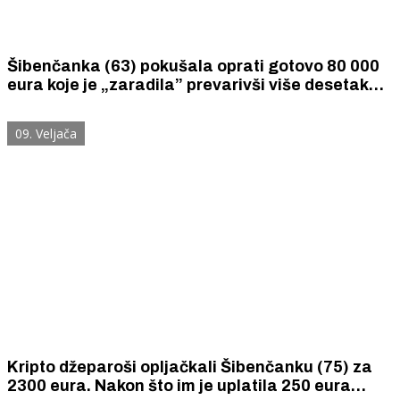
Šibenčanka (63) pokušala oprati gotovo 80 000
eura koje je „zaradila” prevarivši više desetaka
osoba u Hrvatskoj i inozemstvu.
09. Veljača
Kripto džeparoši opljačkali Šibenčanku (75) za
2300 eura. Nakon što im je uplatila 250 eura