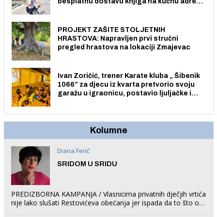
besplatnu dostavu knjiga na kućnu adresu
električnim biciklom.
PROJEKT ZAŠITE STOLJETNIH
HRASTOVA: Napravljen prvi stručni
pregled hrastova na lokaciji Zmajevac
Ivan Zoričić, trener Karate kluba „ Šibenik
1066” za djecu iz kvarta pretvorio svoju
garažu u igraonicu, postavio ljuljačke i
trampolin i organizirao dječje ljetno kino.
Kolumne
Diana Ferić
SRIDOM U SRIDU
PREDIZBORNA KAMPANJA / Vlasnicima privatnih dječjih vrtića
nije lako slušati Restovićeva obećanja jer ispada da to što oni
rade u Šibeniku ne postoji