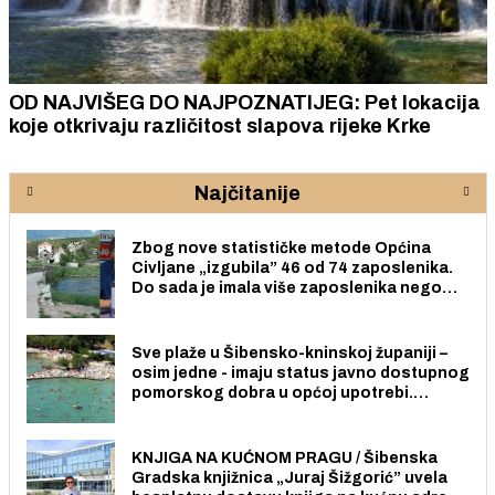
OD NAJVIŠEG DO NAJPOZNATIJEG: Pet lokacija
koje otkrivaju različitost slapova rijeke Krke
Najčitanije
Zbog nove statističke metode Općina
Civljane „izgubila” 46 od 74 zaposlenika.
Do sada je imala više zaposlenika nego
radno sposobnih osoba među svojih 170
stanovnika.
Sve plaže u Šibensko-kninskoj županiji –
osim jedne - imaju status javno dostupnog
pomorskog dobra u općoj upotrebi.
Pristup je slobodan i besplatan za sve
građane i posjetitelje.
KNJIGA NA KUĆNOM PRAGU / Šibenska
Gradska knjižnica „Juraj Šižgorić” uvela