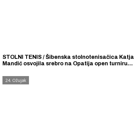
STOLNI TENIS / Šibenska stolnotenisačica Katja
Mandić osvojila srebro na Opatija open turniru
kojim su dominirale fantastične stolnotenisačice
iz Južne Koreje
24. Ožujak