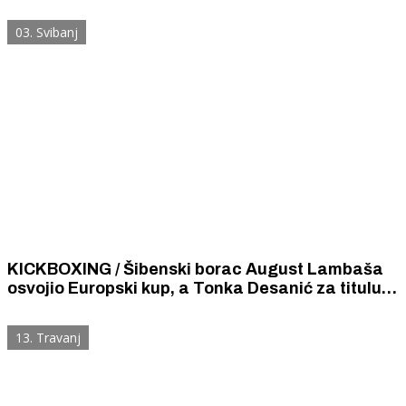
trebaju bonovi za mobitel
03. Svibanj
KICKBOXING / Šibenski borac August Lambaša
osvojio Europski kup, a Tonka Desanić za titulu
osvajačice Europskog kupa bori danas.
13. Travanj