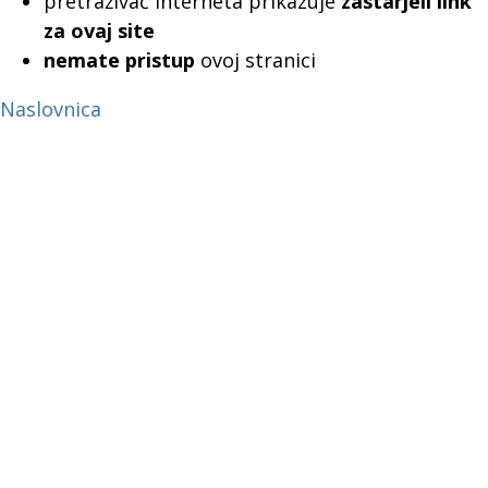
pretraživač interneta prikazuje
zastarjeli link
za ovaj site
nemate pristup
ovoj stranici
Naslovnica