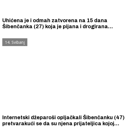
Uhićena je i odmah zatvorena na 15 dana
Šibenčanka (27) koja je pijana i drogirana
izazvala prometnu nesreću
14. Svibanj
Internetski džeparoši opljačkali Šibenčanku (47)
pretvarakući se da su njena prijateljica kojoj