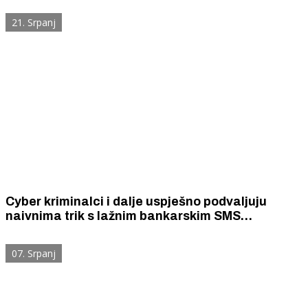
21. Srpanj
Cyber kriminalci i dalje uspješno podvaljuju
naivnima trik s lažnim bankarskim SMS
porukama. Nova žrtva je Šibenčanka (61) kojoj su
s računa skinuli 1545 eura.
07. Srpanj