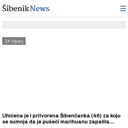
24. Srpanj
Uhićena je i pritvorena Šibenčanka (46) za koju
se sumnja da je pušeći marihuanu zapalila
nadstrešnicu kuće 52-godišnje Šibenčanke