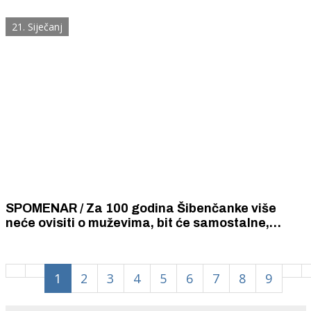
ispraznili su njen račun.
21. Siječanj
SPOMENAR / Za 100 godina Šibenčanke više
neće ovisiti o muževima, bit će samostalne,
zaposlene, sportski razvijene i obrazovanje od
muškaraca.
1
2
3
4
5
6
7
8
9