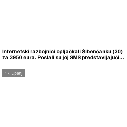
Internetski razbojnici opljačkali Šibenčanku (30)
za 3950 eura. Poslali su joj SMS predstavljajući
se kao da su njena banka i tražili da ažurira svoju
aplikaciju.
17. Lipanj