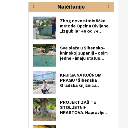
rijeke Krke
sud
Najčitanije
pod
zaj
Zbog nove statističke
metode Općina Civljane
„izgubila” 46 od 74
zaposlenika. Do sada je
imala više zaposlenika
nego radno sposobnih
Sve plaže u Šibensko-
osoba među svojih 170
kninskoj županiji – osim
stanovnika.
jedne - imaju status
javno dostupnog
pomorskog dobra u
općoj upotrebi. Pristup
KNJIGA NA KUĆNOM
je slobodan i besplatan
PRAGU / Šibenska
za sve građane i
Gradska knjižnica
posjetitelje.
„Juraj Šižgorić” uvela
besplatnu dostavu
knjiga na kućnu adresu
PROJEKT ZAŠITE
električnim biciklom.
STOLJETNIH
HRASTOVA: Napravljen
prvi stručni pregled
hrastova na lokaciji