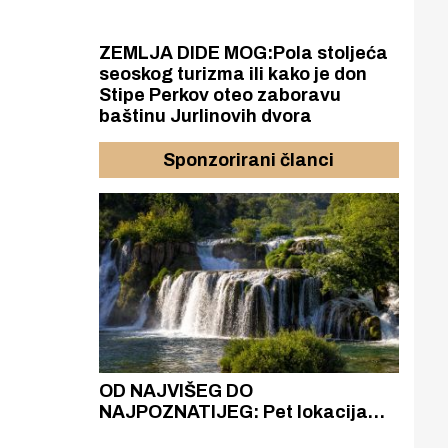
ZEMLJA DIDE MOG:Pola stoljeća
seoskog turizma ili kako je don
Stipe Perkov oteo zaboravu
baštinu Jurlinovih dvora
Sponzorirani članci
azak
OD NAJVIŠEG DO
ZA
zgrađeno
NAJPOZNATIJEG: Pet lokacija
AKA
ru
koje otkrivaju različitost slapova
isku