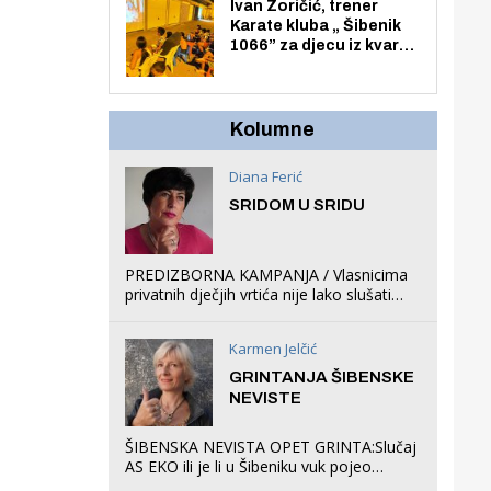
Zmajevac
Ivan Zoričić, trener
Karate kluba „ Šibenik
1066” za djecu iz kvarta
pretvorio svoju garažu
u igraonicu, postavio
ljuljačke i trampolin i
organizirao dječje
Kolumne
ljetno kino.
Diana Ferić
SRIDOM U SRIDU
PREDIZBORNA KAMPANJA / Vlasnicima
privatnih dječjih vrtića nije lako slušati
Restovićeva obećanja jer ispada da to
što oni rade u Šibeniku ne postoji
Karmen Jelčić
GRINTANJA ŠIBENSKE
NEVISTE
ŠIBENSKA NEVISTA OPET GRINTA:Slučaj
AS EKO ili je li u Šibeniku vuk pojeo
magare, a profit ljubav prema