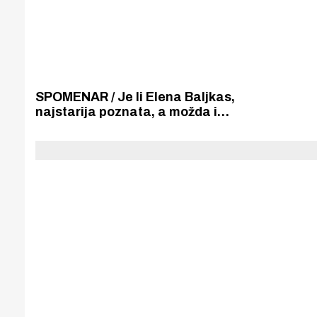
SPOMENAR / Je li Elena Baljkas,
najstarija poznata, a možda i
prva školovana šibenska
šalturica? Pronađena je njena
diploma o završenoj Školi krojenja
i šivanja iz 1912. godine.