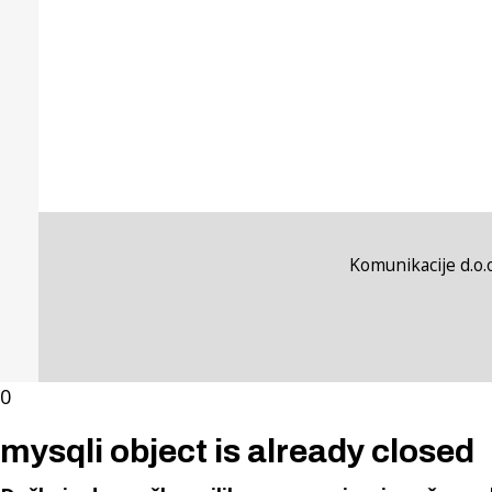
Komunikacije d.o.o
0
mysqli object is already closed