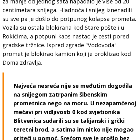
za manje od jednog sata napadalo je više od 20
centimetara snijega. Hladnoća i snijeg iznenadili
su sve pa je došlo do potpunog kolapsa prometa.
Vozila su ostala blokirana kod Stare pošte i u
Rokićima, a potpuni kaos nastao je cesti pored
gradske tržnice. Ispred zgrade "Vodovoda"
promet je blokirao kamion koji je proklizao kod
Doma zdravlja.
Najveća nesreća nije se međutim dogodila
na snijegom zatrpanim šibenskim
prometnica nego na moru. U nezapamćenoj
mećavi pri vidljivosti 0 kod svjetionika
Blitvenica sudarili su se talijanski i grčki
teretni brod, a satima im nitko nije mogao
priteći u pomoć. Srećom sve je prošlo bez