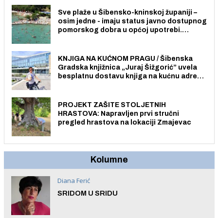
Sve plaže u Šibensko-kninskoj županiji –
osim jedne - imaju status javno dostupnog
pomorskog dobra u općoj upotrebi.
Pristup je slobodan i besplatan za sve
građane i posjetitelje.
KNJIGA NA KUĆNOM PRAGU / Šibenska
Gradska knjižnica „Juraj Šižgorić” uvela
besplatnu dostavu knjiga na kućnu adresu
električnim biciklom.
PROJEKT ZAŠITE STOLJETNIH
HRASTOVA: Napravljen prvi stručni
pregled hrastova na lokaciji Zmajevac
Kolumne
Diana Ferić
SRIDOM U SRIDU