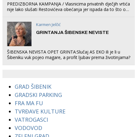
PREDIZBORNA KAMPANJA / Vlasnicima privatnih dječjih vrtića
nije lako slušati Restovićeva obećanja jer ispada da to što oni
rade u Šibeniku ne postoji
Karmen Jelčić
GRINTANJA ŠIBENSKE NEVISTE
ŠIBENSKA NEVISTA OPET GRINTA:Slučaj AS EKO ili je li u
Šibeniku vuk pojeo magare, a profit ljubav prema životinjama?
GRAD ŠIBENIK
GRADSKI PARKING
FRA MA FU
TVRĐAVE KULTURE
VATROGASCI
VODOVOD
ZELENI GRAD