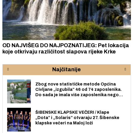
OD NAJVIŠEG DO NAJPOZNATIJEG: Pet lokacija
koje otkrivaju različitost slapova rijeke Krke
Najčitanije
Zbog nove statističke metode Općina
Civljane „izgubila” 46 od 74 zaposlenika.
Do sada je imala više zaposlenika nego
radno sposobnih osoba među svojih 170
stanovnika.
ŠIBENSKE KLAPSKE VEČERI / Klape
„Dota” i „Solaris” otvaraju 27. Šibenske
klapske večeri na Maloj loži