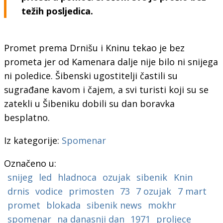
težih posljedica.
Promet prema Drnišu i Kninu tekao je bez
prometa jer od Kamenara dalje nije bilo ni snijega
ni poledice. Šibenski ugostitelji častili su
sugrađane kavom i čajem, a svi turisti koji su se
zatekli u Šibeniku dobili su dan boravka
besplatno.
Iz kategorije:
Spomenar
Označeno u:
snijeg
led
hladnoca
ozujak
sibenik
Knin
drnis
vodice
primosten
73
7 ozujak
7 mart
promet
blokada
sibenik news
mokhr
spomenar
na danasnji dan
1971
proljece