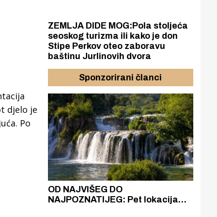
ZEMLJA DIDE MOG:Pola stoljeća
seoskog turizma ili kako je don
Stipe Perkov oteo zaboravu
baštinu Jurlinovih dvora
Sponzorirani članci
tacija
 djelo je
juća. Po
azak
OD NAJVIŠEG DO
ZA
zgrađeno
NAJPOZNATIJEG: Pet lokacija
AKA
ru
koje otkrivaju različitost slapova
isku