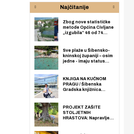
rijeke Krke
sud
Najčitanije
pod
zaj
Zbog nove statističke
metode Općina Civljane
„izgubila” 46 od 74
zaposlenika. Do sada je
imala više zaposlenika
nego radno sposobnih
Sve plaže u Šibensko-
osoba među svojih 170
kninskoj županiji – osim
stanovnika.
jedne - imaju status
javno dostupnog
pomorskog dobra u
općoj upotrebi. Pristup
KNJIGA NA KUĆNOM
je slobodan i besplatan
PRAGU / Šibenska
za sve građane i
Gradska knjižnica
posjetitelje.
„Juraj Šižgorić” uvela
besplatnu dostavu
knjiga na kućnu adresu
PROJEKT ZAŠITE
električnim biciklom.
STOLJETNIH
HRASTOVA: Napravljen
prvi stručni pregled
hrastova na lokaciji