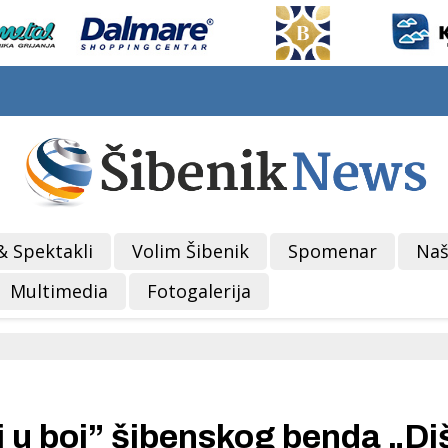
& Spektakli
Volim Šibenik
Spomenar
Naš
Multimedia
Fotogalerija
 u boj” šibenskog benda „Di