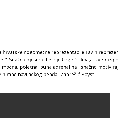
na hrvatske nogometne reprezentacije i svih reprezen
t”. Snažna pjesma djelo je Grge Gulina,a izvrsni spot
 moćna, poletna, puna adrenalina i snažno motivira
e himne navijačkog benda „Zaprešić Boys”.
 Krke iz prve ruke -
Šibenik spreman za dol
ostel Titius u
električnih autobusa: i
NP Krka u
12 punionica na kolodvo