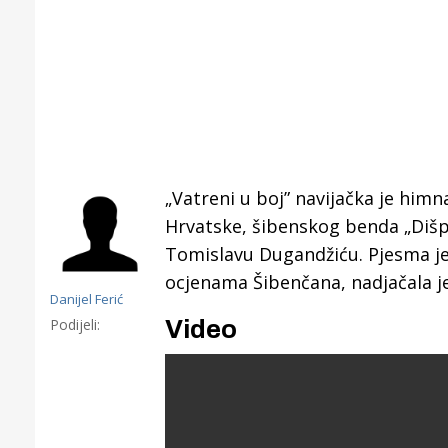
„Vatreni u boj” navijačka je him
Hrvatske, šibenskog benda „Dišpe
Tomislavu Dugandžiću. Pjesma je
ocjenama Šibenčana, nadjačala j
Danijel Ferić
Podijeli:
Video
Gornji tok
Otkrijte h
edukativnom kampusu 