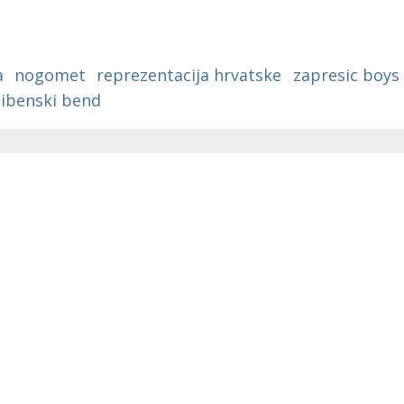
a
nogomet
reprezentacija hrvatske
zapresic boys
sibenski bend