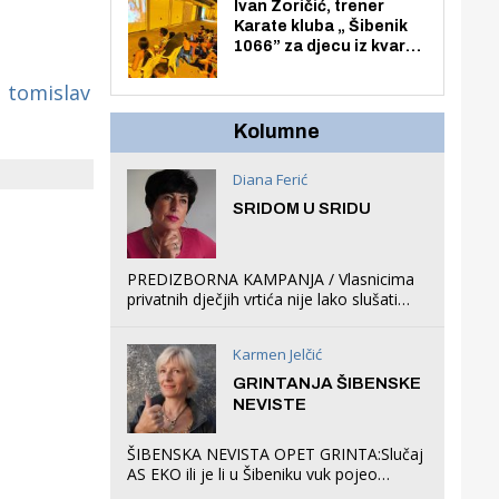
Zmajevac
Ivan Zoričić, trener
Karate kluba „ Šibenik
1066” za djecu iz kvarta
pretvorio svoju garažu
u igraonicu, postavio
tomislav
ljuljačke i trampolin i
organizirao dječje
Kolumne
ljetno kino.
Diana Ferić
SRIDOM U SRIDU
PREDIZBORNA KAMPANJA / Vlasnicima
privatnih dječjih vrtića nije lako slušati
Restovićeva obećanja jer ispada da to
što oni rade u Šibeniku ne postoji
Karmen Jelčić
GRINTANJA ŠIBENSKE
NEVISTE
ŠIBENSKA NEVISTA OPET GRINTA:Slučaj
AS EKO ili je li u Šibeniku vuk pojeo
magare, a profit ljubav prema