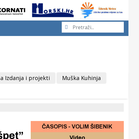
a Izdanja i projekti
Muška Kuhinja
ČASOPIS - VOLIM ŠIBENIK
špet”
Video