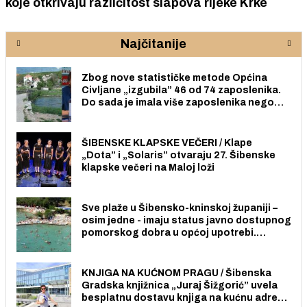
koje otkrivaju različitost slapova rijeke Krke
Najčitanije
Zbog nove statističke metode Općina
Civljane „izgubila” 46 od 74 zaposlenika.
Do sada je imala više zaposlenika nego
radno sposobnih osoba među svojih 170
stanovnika.
ŠIBENSKE KLAPSKE VEČERI / Klape
„Dota” i „Solaris” otvaraju 27. Šibenske
klapske večeri na Maloj loži
Sve plaže u Šibensko-kninskoj županiji –
osim jedne - imaju status javno dostupnog
pomorskog dobra u općoj upotrebi.
Pristup je slobodan i besplatan za sve
građane i posjetitelje.
KNJIGA NA KUĆNOM PRAGU / Šibenska
Gradska knjižnica „Juraj Šižgorić” uvela
besplatnu dostavu knjiga na kućnu adresu