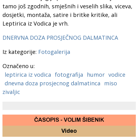
tamo još zgodnih, smješnih i veselih slika, viceva,
dosjetki, montaža, satire i britke kritike, ali
Leptirica iz Vodica je vrh.
DNERVNA DOZA PROSJEČNOG DALMATINCA
Iz kategorije:
Fotogalerija
Označeno u:
leptirica iz vodica
fotografija
humor
vodice
dnevna doza prosjecnog dalmatinca
miso
zivaljic
ČASOPIS - VOLIM ŠIBENIK
Video