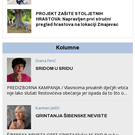
električnim biciklom.
PROJEKT ZAŠITE STOLJETNIH
HRASTOVA: Napravljen prvi stručni
pregled hrastova na lokaciji Zmajevac
Kolumne
Diana Ferić
SRIDOM U SRIDU
PREDIZBORNA KAMPANJA / Vlasnicima privatnih dječjih vrtića
nije lako slušati Restovićeva obećanja jer ispada da to što oni
rade u Šibeniku ne postoji
Karmen Jelčić
GRINTANJA ŠIBENSKE NEVISTE
ŠIBENSKA NEVISTA OPET GRINTA:Slučaj AS EKO ili je li u